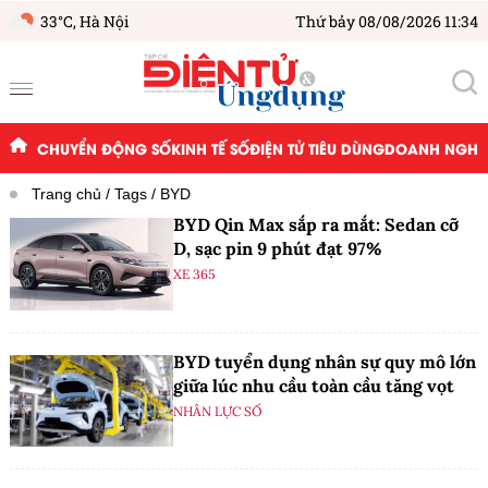
33°C,
Hà Nội
Thứ bảy 08/08/2026 11:34
CHUYỂN ĐỘNG SỐ
KINH TẾ SỐ
ĐIỆN TỬ TIÊU DÙNG
DOANH NGHIỆ
Trang chủ
Tags
BYD
BYD Qin Max sắp ra mắt: Sedan cỡ
D, sạc pin 9 phút đạt 97%
XE 365
BYD tuyển dụng nhân sự quy mô lớn
giữa lúc nhu cầu toàn cầu tăng vọt
NHÂN LỰC SỐ