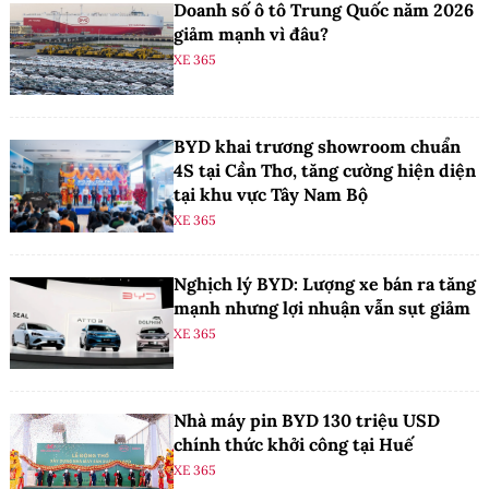
Doanh số ô tô Trung Quốc năm 2026
giảm mạnh vì đâu?
XE 365
BYD khai trương showroom chuẩn
4S tại Cần Thơ, tăng cường hiện diện
tại khu vực Tây Nam Bộ
XE 365
Nghịch lý BYD: Lượng xe bán ra tăng
mạnh nhưng lợi nhuận vẫn sụt giảm
XE 365
Nhà máy pin BYD 130 triệu USD
chính thức khởi công tại Huế
XE 365