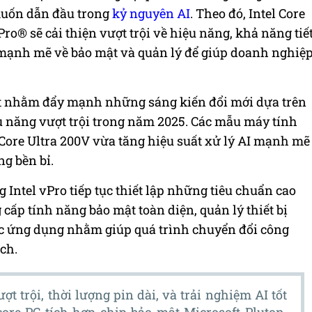
muốn dẫn đầu trong
kỷ nguyên AI
. Theo đó, Intel Core
Pro® sẽ cải thiện vượt trội về hiệu năng, khả năng tiế
ạnh mẽ về bảo mật và quản lý để giúp doanh nghiệ
soft nhằm đẩy mạnh những sáng kiến đổi mới dựa trên
u năng vượt trội trong năm 2025. Các mẫu máy tính
l Core Ultra 200V vừa tăng hiệu suất xử lý AI mạnh mẽ
g bền bỉ.
 Intel vPro tiếp tục thiết lập những tiêu chuẩn cao
cấp tính năng bảo mật toàn diện, quản lý thiết bị
các ứng dụng nhằm giúp quá trình chuyển đổi công
ch.
t trội, thời lượng pin dài, và trải nghiệm AI tốt