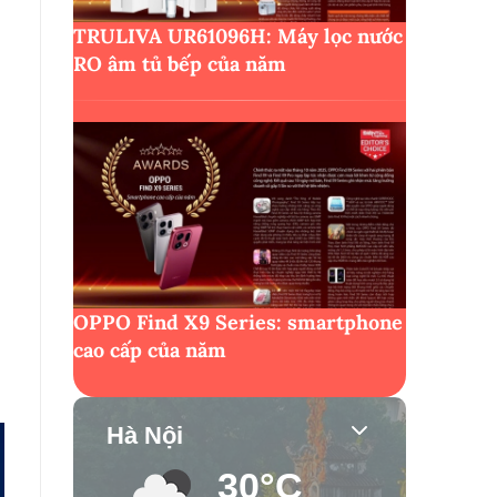
TRULIVA UR61096H: Máy lọc nước
RO âm tủ bếp của năm
OPPO Find X9 Series: smartphone
cao cấp của năm
Hà Nội
30°C