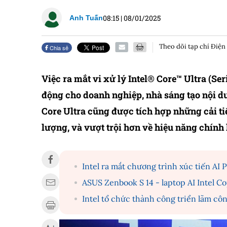
08:15
|
08/01/2025
Anh Tuấn
Theo dõi tạp chí Điện
Chia sẻ
Việc ra mắt vi xử lý Intel® Core™ Ultra (Se
động cho doanh nghiệp, nhà sáng tạo nội d
Core Ultra cũng được tích hợp những cải tiế
lượng, và vượt trội hơn về hiệu năng chính 
Intel ra mắt chương trình xúc tiến AI 
ASUS Zenbook S 14 - laptop AI Intel C
Intel tổ chức thành công triển lãm cô