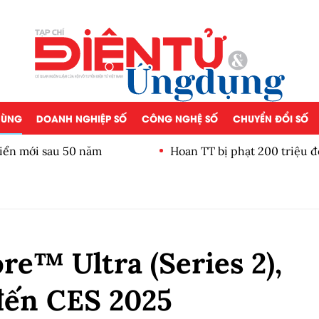
 DÙNG
DOANH NGHIỆP SỐ
CÔNG NGHỆ SỐ
CHUYỂN ĐỔI SỐ
iển mới sau 50 năm
Hoan TT bị phạt 200 triệu đ
re™ Ultra (Series 2),
đến CES 2025