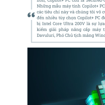
hơn, Copilot+ PC còn là Secured-
Những mẫu máy tính Copilot+ PC t
các tiêu chí này và chúng tôi vô
đến nhiều tùy chọn Copilot+ PC đ
bị Intel Core Ultra 200V là sự l
kiếm giải pháp nâng cấp máy 
Davuluri, Phó Chủ tịch mảng Windo