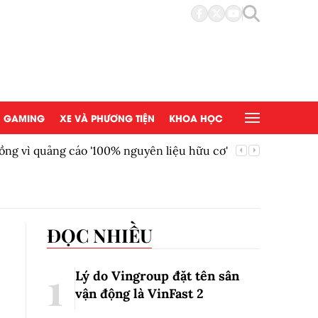
GAMING
XE VÀ PHƯƠNG TIỆN
KHOA HỌC
ồng vì quảng cáo '100% nguyên liệu hữu cơ'
AEON Việ
đồng tại
ĐỌC NHIỀU
Lý do Vingroup đặt tên sân
vận động là VinFast
2