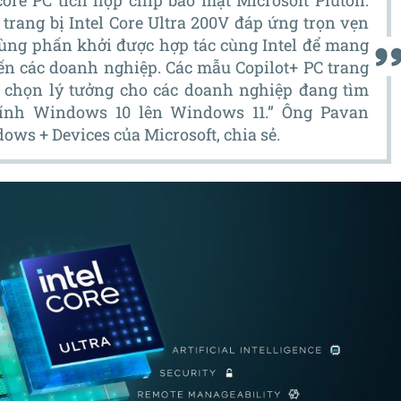
core PC tích hợp chip bảo mật Microsoft Pluton.
rang bị Intel Core Ultra 200V đáp ứng trọn vẹn
 cùng phấn khởi được hợp tác cùng Intel để mang
ến các doanh nghiệp. Các mẫu Copilot+ PC trang
ựa chọn lý tưởng cho các doanh nghiệp đang tìm
tính Windows 10 lên Windows 11.” Ông Pavan
ws + Devices của Microsoft, chia sẻ.