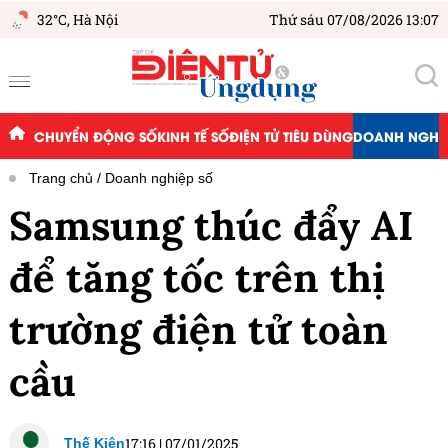
32°C,
Hà Nội
Thứ sáu 07/08/2026 13:07
CHUYỂN ĐỘNG SỐ
KINH TẾ SỐ
ĐIỆN TỬ TIÊU DÙNG
DOANH NGHIỆ
Trang chủ
Doanh nghiệp số
Samsung thúc đẩy AI
để tăng tốc trên thị
trường điện tử toàn
cầu
17:16
|
07/01/2025
Thế Kiên