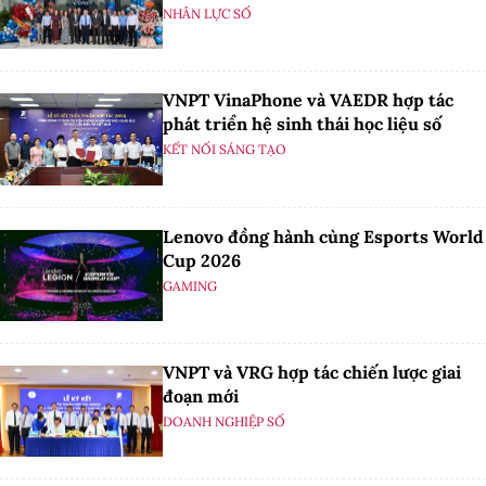
NHÂN LỰC SỐ
VNPT VinaPhone và VAEDR hợp tác
phát triển hệ sinh thái học liệu số
KẾT NỐI SÁNG TẠO
Lenovo đồng hành cùng Esports World
Cup 2026
GAMING
VNPT và VRG hợp tác chiến lược giai
đoạn mới
DOANH NGHIỆP SỐ