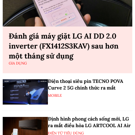
Đánh giá máy giặt LG AI DD 2.0
inverter (FX1412S3KAV) sau hơn
một tháng sử dụng
GIA DỤNG
Điện thoại siêu pin TECNO POVA
Curve 2 5G chính thức ra mắt
MOBILE
Định hình phong cách sống mới, LG
ra mắt điều hòa LG ARTCOOL AI Air
ĐIỆN TỬ TIÊU DÙNG