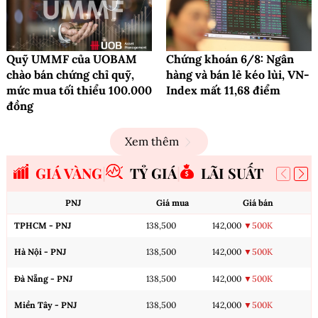
Quỹ UMMF của UOBAM
Chứng khoán 6/8: Ngân
chào bán chứng chỉ quỹ,
hàng và bán lẻ kéo lùi, VN-
mức mua tối thiểu 100.000
Index mất 11,68 điểm
đồng
Xem thêm
GIÁ VÀNG
TỶ GIÁ
LÃI SUẤT
PNJ
Giá mua
Giá bán
TPHCM - PNJ
138,500
142,000
▼500K
Hà Nội - PNJ
138,500
142,000
▼500K
Đà Nẵng - PNJ
138,500
142,000
▼500K
Miền Tây - PNJ
138,500
142,000
▼500K