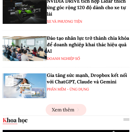
NVIDIA DRIVE tích hợp Lidar thích
ứng góc rộng 120 độ dành cho xe tự
lái
XE VÀ PHƯƠNG TIỆN
Đào tạo nhân lực trở thành chìa khóa
để doanh nghiệp khai thác hiệu quả
AI
DOANH NGHIỆP SỐ
Gia tăng sức mạnh, Dropbox kết nối
với ChatGPT, Claude và Gemini
PHẦN MỀM - ỨNG DỤNG
Xem thêm
Khoa học