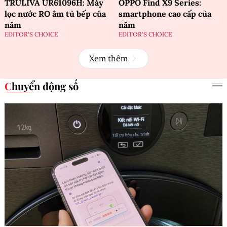
TRULIVA UR61096H: Máy
OPPO Find X9 Series:
lọc nước RO âm tủ bếp của
smartphone cao cấp của
năm
năm
EDITOR'S CHOICE
EDITOR'S CHOICE
Xem thêm
Chuyển động số