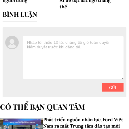
người dùng
AI dè dặt bất ngờ thắng
thế
CÓ THỂ BẠN QUAN TÂM
Phát triển nguồn nhân lực, Ford Việt
Nam ra mắt Trung tâm đào tạo mới