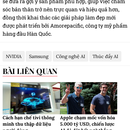
sẽ đưa ra gợi ý sản phẩm phù hợp, giúp việc chăm
sóc bản thân trở nên trực quan và hiệu quả hơn,
đồng thời khai thác các giải pháp làm đẹp mới
được phát triển bởi Amorepacific, công ty mỹ phẩm
hàng đầu Hàn Quốc.
NVIDIA
Samsung
Công nghệ AI
Thúc đẩy AI
BÀI LIÊN QUAN
Cách hạn chế tivi thông
Apple chạm mốc vốn hóa
minh thu thập dữ liệu
5.000 tỷ USD, chiến lược