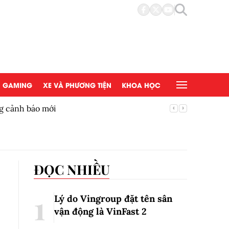
GAMING
XE VÀ PHƯƠNG TIỆN
KHOA HỌC
sống mới, LG ra mắt điều hòa LG ARTCOOL AI Air
Siê
ĐỌC NHIỀU
Lý do Vingroup đặt tên sân
vận động là VinFast
2