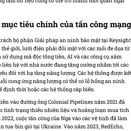
g tâm dữ liệu cũng có thể trở thành mối quan ngại
 mục tiêu chính của tấn công mạn
 trách bộ phận Giải pháp an ninh bảo mật tại Keysight
 thế giới, lưới điện phải đối mặt với các mối đe dọa từ
 sử dụng mã độc tống tiền, AI và các công cụ xâm
 liên hệ với nhà nước đang tăng cường nhắm tới các
yếu đối với hạ tầng năng lượng. Các hệ thống được kế
huỗi cung ứng năng lượng có thể có lỗ hổng an ninh
 định thời hoặc các hệ thống cáp biển.
tiền vào đường ống Colonial Pipelines năm 2021 đã
ến tình trạng thiếu nhiên liệu và hoảng loạn mua tích
m 2022, cuộc tấn công của Nga vào các vệ tinh đã làm
àn tua-bin gió tại Ukraine. Vào năm 2023, RedEcho,