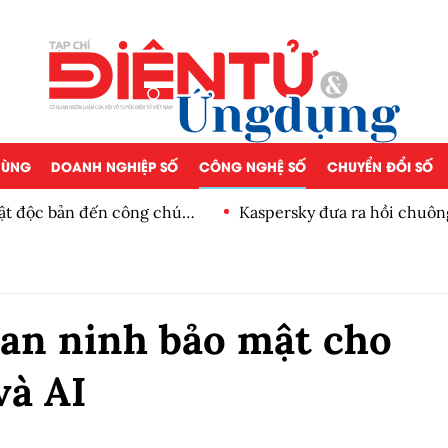
 DÙNG
DOANH NGHIỆP SỐ
CÔNG NGHỆ SỐ
CHUYỂN ĐỔI SỐ
i
Định hình phong cách 
an ninh bảo mật cho
và AI