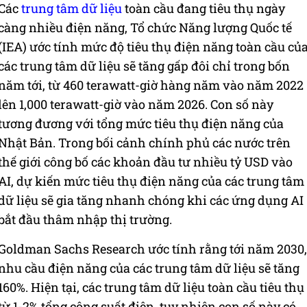
Các
trung tâm dữ liệu
toàn cầu đang tiêu thụ ngày
càng nhiều điện năng, Tổ chức Năng lượng Quốc tế
(IEA) ước tính mức độ tiêu thụ điện năng toàn cầu củ
các trung tâm dữ liệu sẽ tăng gấp đôi chỉ trong bốn
năm tới, từ 460 terawatt-giờ hàng năm vào năm 2022
lên 1,000 terawatt-giờ vào năm 2026. Con số này
tương đương với tổng mức tiêu thụ điện năng của
Nhật Bản. Trong bối cảnh chính phủ các nước trên
thế giới công bố các khoản đầu tư nhiều tỷ USD vào
AI, dự kiến mức tiêu thụ điện năng của các trung tâm
dữ liệu sẽ gia tăng nhanh chóng khi các ứng dụng AI
bắt đầu thâm nhập thị trường.
Goldman Sachs Research ước tính rằng tới năm 2030,
nhu cầu điện năng của các trung tâm dữ liệu sẽ tăng
160%. Hiện tại, các trung tâm dữ liệu toàn cầu tiêu thụ
từ 1-2% tổng công suất điện, tuy nhiên con số này có