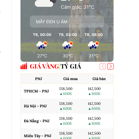
Cảm giác: 31°C
g
MÂY ĐEN U ÁM
T6, 00:00
T6, 03:00
T6, 06:00
T6, 09:00
T
y
27°C
30°C
31°C
26°C
GIÁ VÀNG
TỶ GIÁ
PNJ
Giá mua
Giá bán
AJC
138,500
142,500
TPHCM - PNJ
Miếng SJC H
▲600K
▲800K
138,500
142,500
Hà Nội - PNJ
Miếng SJC 
▲600K
▲800K
138,500
142,500
Đà Nẵng - PNJ
Miếng SJC T
▲600K
▲800K
138,500
142,500
N.Tròn, 3A,
Miền Tây - PNJ
▲600K
▲800K
H.Nội