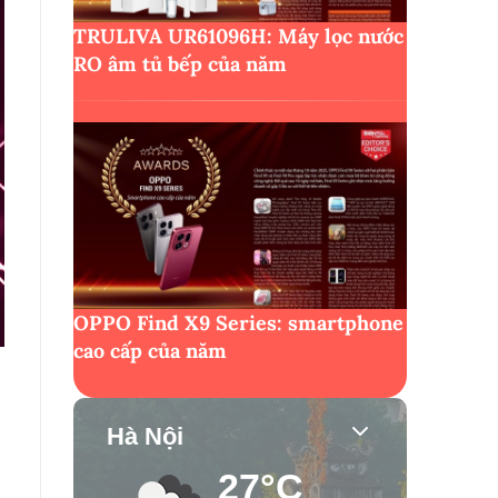
TRULIVA UR61096H: Máy lọc nước
RO âm tủ bếp của năm
OPPO Find X9 Series: smartphone
cao cấp của năm
Hà Nội
27°C