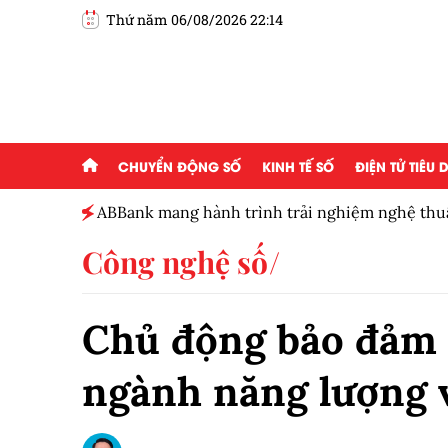
Thứ năm 06/08/2026 22:14
CHUYỂN ĐỘNG SỐ
KINH TẾ SỐ
ĐIỆN TỬ TIÊU
ến công chúng
Kaspersky đưa ra hồi chuông cảnh báo mớ
Công nghệ số
Chủ động bảo đảm 
ngành năng lượng 