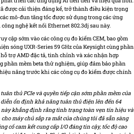
 phát triển các ứng dụng AI tiên tiến và hiệu quả hơn.
đã được cải thiện đáng kể, trở thành điều kiện trọng
i các mô-đun tăng tốc được sử dụng trong các ứng
 công nghệ kết nối Ethernet 802.3dj sau này.
ruy cập sớm vào các công cụ đo kiểm CEM, bao gồm
iện sóng UXR-Series 59 GHz của Keysight cùng phần
 hỗ trợ AMD đặc tả, tinh chỉnh và xác nhận hợp
g phần mềm beta thử nghiệm, giúp đảm bảo phần
hiệu năng trước khi các công cụ đo kiểm được chính
tuân thủ PCIe và quyền tiếp cận sớm phần mềm của
h diễn ổn định khả năng tuân thủ điện lên đến 64
này khẳng định rằng tình trạng toàn vẹn tín hiệu và
cho máy chủ sắp ra mắt của chúng tôi đã sẵn sàng
ng cố cam kết cung cấp I/O đáng tin cậy, tốc độ cao