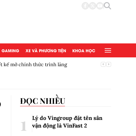
GAMING
XE VÀ PHƯƠNG TIỆN
KHOA HỌC
t kế mở chính thức trình làng
Thúc đẩy
mắt tại 
o
ĐỌC NHIỀU
Lý do Vingroup đặt tên sân
vận động là VinFast
2