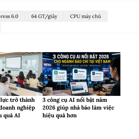
ress 6.0
64 GT/giây
CPU máy chủ
lực trở thành
3 công cụ AI nổi bật năm
 doanh nghiệp
2026 giúp nhà báo làm việc
u quả AI
hiệu quả hơn