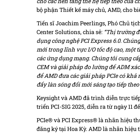
cho các nền tảng thế hệ tiếp theo của ch
bộ phận Thiết kế máy chủ, AMD, cho biế
Tiến sĩ Joachim Peerlings, Phó Chủ tị
Center Solutions, chia sẻ:
“Thị trường đ
dụng công nghệ PCI Express 6.0. Chúng 
mới trong lĩnh vực I/O tốc độ cao, một 
các ứng dụng mạng. Chúng tôi cung cấp
CEM và giải pháp đo lường để ADM xác 
để AMD đưa các giải pháp PCIe có khả 
đẩy làn sóng đổi mới sáng tạo tiếp theo
Keysight và AMD đã trình diễn trực tiếp
triển PCI-SIG 2025, diễn ra từ ngày 11 đ
PCIe® và PCI Express® là nhãn hiệu th
đăng ký tại Hoa Kỳ. AMD là nhãn hiệu 