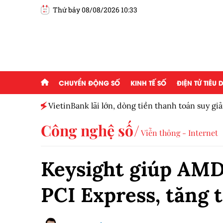
Thứ bảy 08/08/2026 10:33
CHUYỂN ĐỘNG SỐ
KINH TẾ SỐ
ĐIỆN TỬ TIÊU
 của
VietinBank lãi lớn, dòng tiền thanh toán suy g
số
Công nghệ số
Viễn thông - Internet
Keysight giúp AMD
PCI Express, tăng 