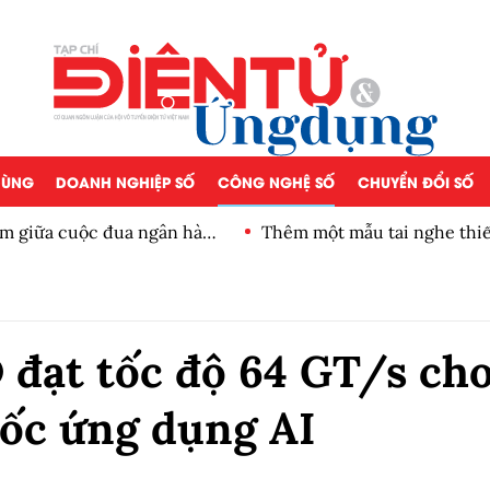
 DÙNG
DOANH NGHIỆP SỐ
CÔNG NGHỆ SỐ
CHUYỂN ĐỔI SỐ
iảm giữa cuộc đua ngân hàng
Thêm một mẫu tai nghe thiế
 đạt tốc độ 64 GT/s ch
tốc ứng dụng AI