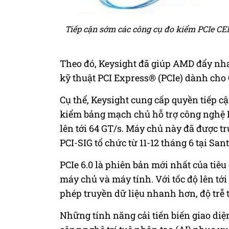
Tiếp cận sớm các công cụ đo kiểm PCIe C
Theo đó, Keysight đã giúp AMD đẩy nha
kỹ thuật PCI Express® (PCIe) dành cho
Cụ thể, Keysight cung cấp quyền tiếp c
kiểm bảng mạch chủ hỗ trợ công nghệ 
lên tới 64 GT/s. Máy chủ này đã được tr
PCI-SIG tổ chức từ 11-12 tháng 6 tại Santa
PCIe 6.0 là phiên bản mới nhất của tiêu
máy chủ và máy tính. Với tốc độ lên tới 
phép truyền dữ liệu nhanh hơn, độ trễ
Những tính năng cải tiến biến giao diện