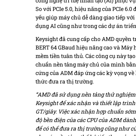
công nghệ trí tuệ nhân tạo (AI) phục vụ
So với PCIe 5.0, hiệu năng của PCIe 6.0 
yếu giúp máy chủ dễ dàng giao tiếp vớ
dụng AI cũng như trong các dự án triển
Keysight đã cung cấp cho AMD quyền t
BERT 64 GBaud hiệu năng cao và Máy h
mềm tiền tuân thủ. Các công cụ này tạo
chuẩn nền tảng máy chủ của mình bằn
cứng của ADM đáp ứng các kỳ vọng về 
thức đưa ra thị trường.
“AMD đã sử dụng nền tảng thử nghiệm 
Keysight để xác nhận và thiết lập trìn
GT/giây. Việc xác nhận hợp chuẩn sớm 
độ bền điện của các CPU của ADM dành 
để có thể đưa ra thị trường cũng như củ