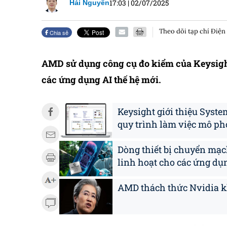
17:03
|
02/07/2025
Hải Nguyên
Theo dõi tạp chí Điện
Chia sẻ
AMD sử dụng công cụ đo kiểm của Keysight
các ứng dụng AI thế hệ mới.
Keysight giới thiệu Syst
quy trình làm việc mô ph
Dòng thiết bị chuyển mạc
linh hoạt cho các ứng dụ
AMD thách thức Nvidia kh