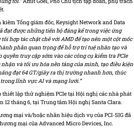
úng tôi.”
Amit Goel, Phó Chủ tịch tập đoàn, phụ trách
t.
ch kiêm Tổng giám đốc, Keysight Network and Data
ã đạt được những tiến bộ đáng kể trong việc ứng
tôi hợp tác chặt chẽ với AMD để tạo nên một cột mốc
thành phần quan trọng để hỗ trợ trí tuệ nhân tạo và
 quyền truy cập sớm vào các công cụ kiểm tra PCIe
nhận và tối ưu hóa nền tảng của mình, tạo điều kiện
năng đạt 64 GT/giây ra thị trường nhanh hơn, thúc
 trong lĩnh vực AI và mạng lưới.”
 thiết lập thử nghiệm PCIe tại Hội nghị các nhà phát
ến 12 tháng 6, tại Trung tâm Hội nghị Santa Clara.
ương mại và/hoặc nhãn hiệu dịch vụ của PCI-SIG đã
thương mại của Advanced Micro Devices, Inc.