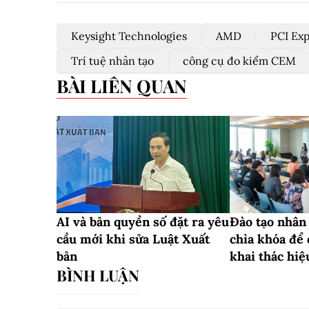
Keysight Technologies
AMD
PCI Exp
Trí tuệ nhân tạo
công cụ đo kiểm CEM
BÀI LIÊN QUAN
AI và bản quyền số đặt ra yêu
Đào tạo nhân 
cầu mới khi sửa Luật Xuất
chìa khóa để
bản
khai thác hiệ