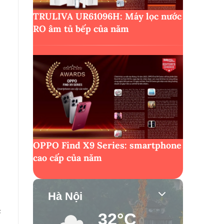
TRULIVA UR61096H: Máy lọc nước
RO âm tủ bếp của năm
OPPO Find X9 Series: smartphone
cao cấp của năm
Hà Nội
c
32°C