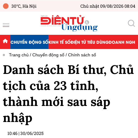
30°C,
Hà Nội
Chủ nhật 09/08/2026 08:04
CHUYỂN ĐỘNG SỐ
KINH TẾ SỐ
ĐIỆN TỬ TIÊU DÙNG
DOANH NGHIỆ
Trang chủ
Chuyển động số
Chính sách số
Danh sách Bí thư, Chủ
tịch của 23 tỉnh,
thành mới sau sáp
nhập
10:46
|
30/06/2025