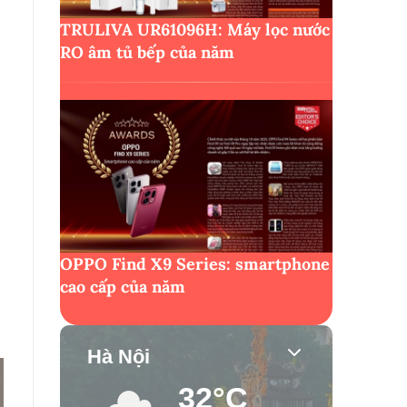
TRULIVA UR61096H: Máy lọc nước
RO âm tủ bếp của năm
OPPO Find X9 Series: smartphone
cao cấp của năm
Hà Nội
32°C