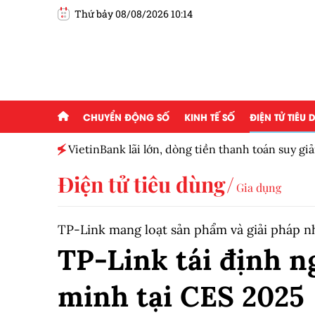
Thứ bảy 08/08/2026 10:14
CHUYỂN ĐỘNG SỐ
KINH TẾ SỐ
ĐIỆN TỬ TIÊU
 của
VietinBank lãi lớn, dòng tiền thanh toán suy g
số
Điện tử tiêu dùng
Gia dụng
TP-Link mang loạt sản phẩm và giải pháp 
TP-Link tái định n
minh tại CES 2025