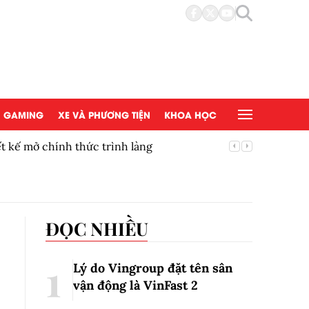
GAMING
XE VÀ PHƯƠNG TIỆN
KHOA HỌC
t kế mở chính thức trình làng
Thúc đẩy
mắt tại 
ĐỌC NHIỀU
Lý do Vingroup đặt tên sân
vận động là VinFast
2