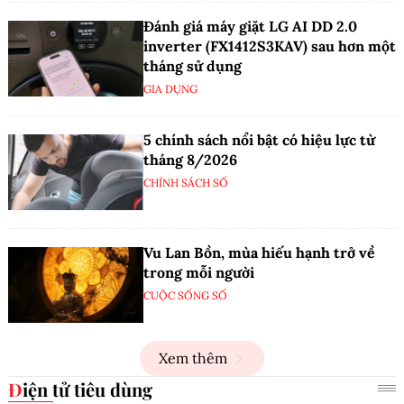
Đánh giá máy giặt LG AI DD 2.0
inverter (FX1412S3KAV) sau hơn một
tháng sử dụng
GIA DỤNG
5 chính sách nổi bật có hiệu lực từ
tháng 8/2026
CHÍNH SÁCH SỐ
Vu Lan Bồn, mùa hiếu hạnh trở về
trong mỗi người
CUỘC SỐNG SỐ
Xem thêm
Điện tử tiêu dùng