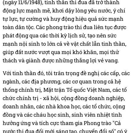
(ngày 11/6/1948), tinh thần thi đua đã trở thành
động lực mạnh mẽ, khơi dậy lòng yêu nước, ý chí
tự lực, tự cường và huy động hiệu quả sức mạnh
toàn dân tộc. Các phong trào thi đua liên tục được
phát động qua các thời kỳ lịch sử, tạo nên sức
mạnh nội sinh to lớn cả về vật chất lẫn tinh thần,
giúp đất nước vượt qua mọi khó khăn, mọi thử
thách và giành được những thắng lợi vẻ vang.
Với tinh thần đó, tôi trân trọng đề nghị các cấp, các
ngành, các địa phương, các cơ quan trong cả hệ
thống chính trị, Mặt trận Tổ quốc Việt Nam, các tổ
chức chính trị - xã hội, cộng đồng doanh nghiệp,
doanh nhân, các nhà khoa học, các tổ chức, cộng
đồng và các cháu học sinh, sinh viên nhiệt tình
hưởng ứng và tích cực tham gia Phong trào "Cả
nước thi đua đổi mới sáng tạo, chuyển đổi số" có ý