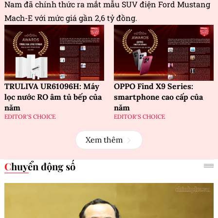
Nam đã chính thức ra mắt mẫu SUV điện Ford Mustang
Mach-E với mức giá gần 2,6 tỷ đồng.
TRULIVA UR61096H: Máy
OPPO Find X9 Series:
lọc nước RO âm tủ bếp của
smartphone cao cấp của
năm
năm
EDITOR'S CHOICE
EDITOR'S CHOICE
Xem thêm
Chuyển động số