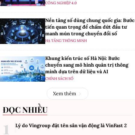
CÔNG NGHIỆP 4.0
Nền tảng số dùng chung quốc gia: Bước
tiến quan trọng để chấm dứt đầu tư
manh mún trong chuyển đổi số
HẠ TẦNG THÔNG MINH
Khung kiến trúc số Hà Nội: Bước
chuyển sang mô hình quản trị thông
minh dựa trên dữ liệu và AI
CHÍNH SÁCH SỐ
Xem thêm
ĐỌC NHIỀU
Lý do Vingroup đặt tên sân vận động là VinFast
2