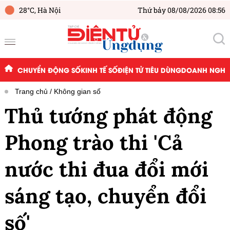
28°C,
Hà Nội
Thứ bảy 08/08/2026 08:56
CHUYỂN ĐỘNG SỐ
KINH TẾ SỐ
ĐIỆN TỬ TIÊU DÙNG
DOANH NGHIỆ
Trang chủ
Không gian số
Thủ tướng phát động
Phong trào thi 'Cả
nước thi đua đổi mới
sáng tạo, chuyển đổi
số'