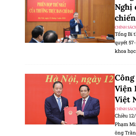
Nghị 
chiến
CHÍNH SÁC
Tổng Bí 
quyết 57
khoa học 
Công 
Viện 
Việt
CHÍNH SÁC
Chiều 12/
Phạm Min
ông Trần