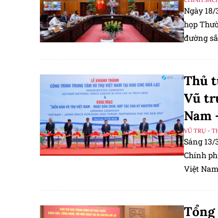
Ngày 18/
họp Thườn
đường sắ
Thủ t
Vũ tr
Nam 
VŨ TRỤ - T
Sáng 13/
Chính ph
Việt Nam
Nhật Bản
Tổng 