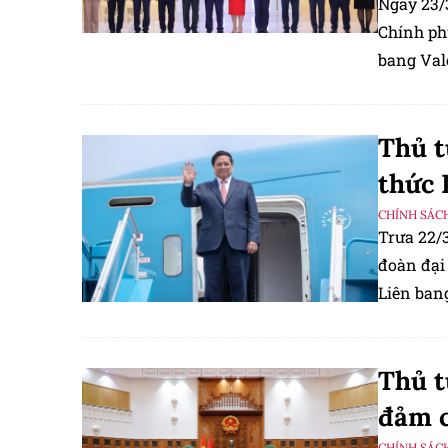
Ngày 23/
Chính ph
bang Val
thức Liê
Thủ 
thức 
CHÍNH SÁC
Trưa 22/
đoàn đại
Liên ban
Mikhail 
Thủ t
đảm c
CHÍNH SÁC