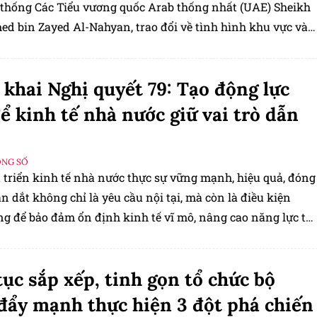
 thống Các Tiểu vương quốc Arab thống nhất (UAE) Sheikh
 bin Zayed Al-Nahyan, trao đổi về tình hình khu vực và
 quan hệ Việt Nam - UAE.
 khai Nghị quyết 79: Tạo động lực
ể kinh tế nhà nước giữ vai trò dẫn
ỘNG SỐ
t triển kinh tế nhà nước thực sự vững mạnh, hiệu quả, đóng
ẫn dắt không chỉ là yêu cầu nội tại, mà còn là điều kiện
ng để bảo đảm ổn định kinh tế vĩ mô, nâng cao năng lực tự
c chống chịu của nền kinh tế.
tục sắp xếp, tinh gọn tổ chức bộ
đẩy mạnh thực hiện 3 đột phá chiến