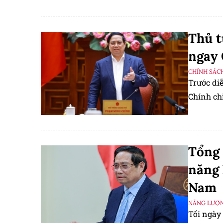
Công ngh
Thủ 
ngay 
CHÍNH SÁC
Trước di
Chính ch
Tổng 
năng 
Nam
NĂNG LƯỢ
Tối ngày