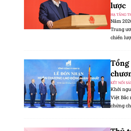
lược
HẠ TẦNG T
Năm 2026 
Trung ươ
chiến lượ
an sinh x
Tổng 
chươn
KẾT NỐI S
Khởi ngu
Việt Bắc
chứng ch
của lịch 