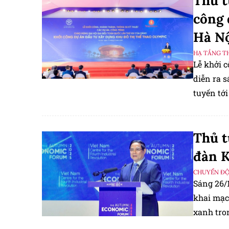
Thủ 
công 
Hà N
HẠ TẦNG T
Lễ khởi 
diễn ra s
tuyến tới
Truyền h
Thủ 
đàn K
CHUYỂN Đ
Sáng 26/
khai mạc
xanh tro