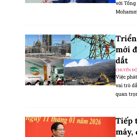
với Tổng
Mohammed
thúc đẩy
Triển
mới đ
dắt
CHUYỂN Đ
Việc phá
vai trò d
quan trọ
chủ và sứ
Tiếp 
máy, 