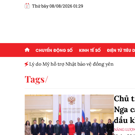
Thứ bảy 08/08/2026 01:29
CHUYỂN ĐỘNG SỐ
KINH TẾ SỐ
ĐIỆN TỬ TIÊU
h toàn
Lý do Mỹ hỗ trợ Nhật bảo vệ đồng yên
Tags
Chủ t
Nga c
dầu k
NĂNG LƯỢ