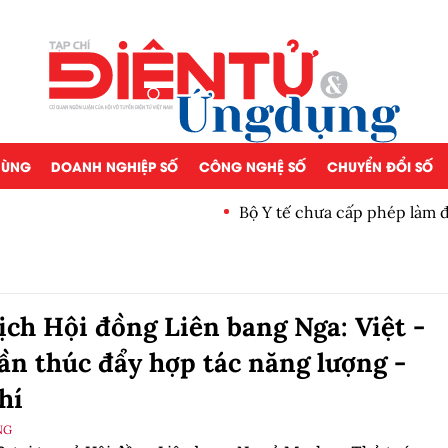
 DÙNG
DOANH NGHIỆP SỐ
CÔNG NGHỆ SỐ
CHUYỂN ĐỔI SỐ
Bộ Y tế chưa cấp phép làm 
ịch Hội đồng Liên bang Nga: Việt -
ần thúc đẩy hợp tác năng lượng -
hí
NG