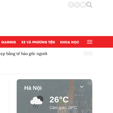
GAMING
XE VÀ PHƯƠNG TIỆN
KHOA HỌC
đẹp bằng tế bào gốc người
Copy/Pas
Hà Nội
26°C
Cảm giác: 26°C