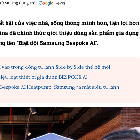
 tử và Ứng dụng trên
 bật của việc nhà, sống thông minh hơn, tiện lợi hơn
ina đã chính thức giới thiệu dòng sản phẩm gia dụng
g tên “Biệt đội Samsung Bespoke AI’.
vào trong dòng tủ lạnh Side by Side thế hệ mới
iệu loạt thiết bị gia dụng BESPOKE AI
 Bespoke AI Heatpump, Samsung ra mắt siêu tủ lạnh