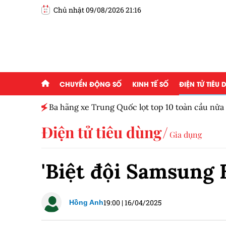
Chủ nhật 09/08/2026 21:16
CHUYỂN ĐỘNG SỐ
KINH TẾ SỐ
ĐIỆN TỬ TIÊU
Ba hãng xe Trung Quốc lọt top 10 toàn cầu nử
Điện tử tiêu dùng
Gia dụng
'Biệt đội Samsung 
19:00
|
16/04/2025
Hồng Anh