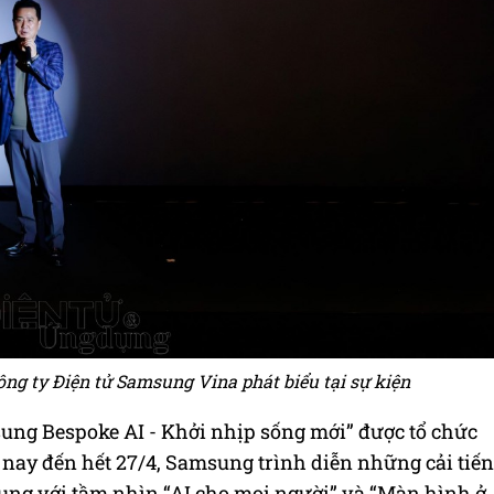
ng ty Điện tử Samsung Vina phát biểu tại sự kiện
sung Bespoke AI - Khởi nhịp sống mới” được tổ chức
 nay đến hết 27/4, Samsung trình diễn những cải tiến
dụng với tầm nhìn “AI cho mọi người” và “Màn hình ở