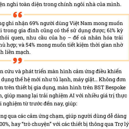
ện nghi toàn diện trong chính ngôi nhà của mình.
ung ghi nhận 69% người dùng Việt Nam mong muốn
 ai trong gia đình cũng có thể sử dụng được; 61% kỳ
” thói quen, nhu cầu của họ – để cá nhân hóa trải
hù hợp; và 54% mong muốn tiết kiệm thời gian nhờ
nh liền mạch.
ên cứu và phát triển màn hình cảm ứng điều khiển
ia dụng thế hệ mới như tủ lạnh, máy giặt… Không đơn
 trên thiết bị gia dụng, màn hình trên BST Bespoke
 giúp mang lại trải nghiệm AI với nhiều giá trị thực
 nghiệm từ trước đến nay, giúp:
hông qua các cảm ứng chạm, giúp người dùng dễ dàng
00%, hay “trò chuyện” với các thiết bị thông qua Trợ lý