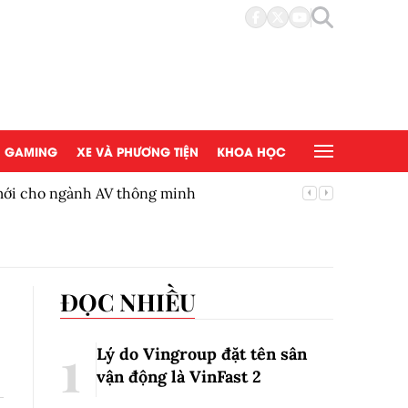
GAMING
XE VÀ PHƯƠNG TIỆN
KHOA HỌC
 mới cho ngành AV thông minh
BYD Việ
ĐỌC NHIỀU
Lý do Vingroup đặt tên sân
vận động là VinFast
2