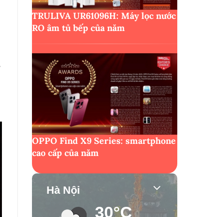
TRULIVA UR61096H: Máy lọc nước
RO âm tủ bếp của năm
OPPO Find X9 Series: smartphone
cao cấp của năm
Hà Nội
30°C