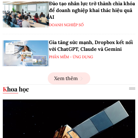
Đào tạo nhân lực trở thành chìa khóa
để doanh nghiệp khai thác hiệu quả
AI
DOANH NGHIỆP SỐ
Gia tăng sức mạnh, Dropbox kết nối
với ChatGPT, Claude và Gemini
PHẦN MỀM - ỨNG DỤNG
Xem thêm
Khoa học