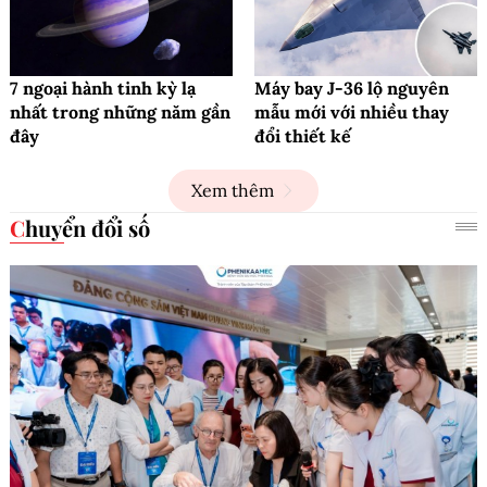
7 ngoại hành tinh kỳ lạ
Máy bay J-36 lộ nguyên
nhất trong những năm gần
mẫu mới với nhiều thay
đây
đổi thiết kế
Xem thêm
Chuyển đổi số