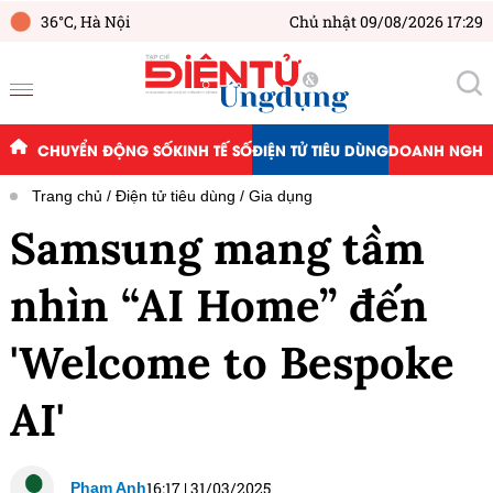
36°C,
Hà Nội
Chủ nhật 09/08/2026 17:29
CHUYỂN ĐỘNG SỐ
KINH TẾ SỐ
ĐIỆN TỬ TIÊU DÙNG
DOANH NGHIỆ
Trang chủ
Điện tử tiêu dùng
Gia dụng
Samsung mang tầm
nhìn “AI Home” đến
'Welcome to Bespoke
AI'
16:17
|
31/03/2025
Phạm Anh