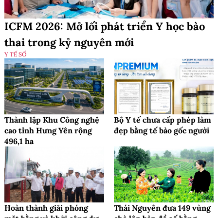
ICFM 2026: Mở lối phát triển Y học bào
thai trong kỷ nguyên mới
Y TẾ SỐ
Thành lập Khu Công nghệ
Bộ Y tế chưa cấp phép làm
cao tỉnh Hưng Yên rộng
đẹp bằng tế bào gốc người
496,1 ha
Hoàn thành giải phóng
Thái Nguyên đưa 149 vùng