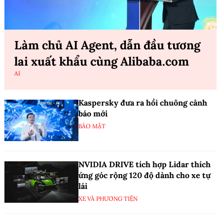
Làm chủ AI Agent, dẫn đầu tương
lai xuất khẩu cùng Alibaba.com
AI
Kaspersky đưa ra hồi chuông cảnh
báo mới
BẢO MẬT
NVIDIA DRIVE tích hợp Lidar thích
ứng góc rộng 120 độ dành cho xe tự
lái
XE VÀ PHƯƠNG TIỆN