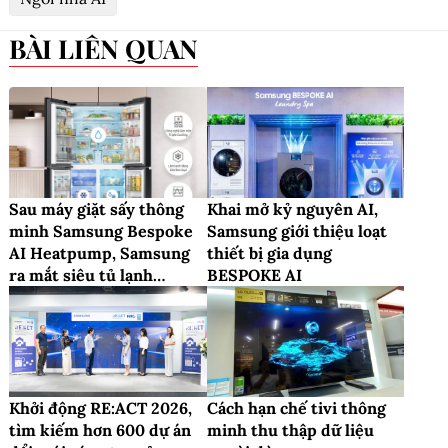
BÀI LIÊN QUAN
Sau máy giặt sấy thông
Khai mở kỷ nguyên AI,
minh Samsung Bespoke
Samsung giới thiệu loạt
AI Heatpump, Samsung
thiết bị gia dụng
ra mắt siêu tủ lạnh
BESPOKE AI
Bespoke AI Family
Hub™+
Khởi động RE:ACT 2026,
Cách hạn chế tivi thông
tìm kiếm hơn 600 dự án
minh thu thập dữ liệu