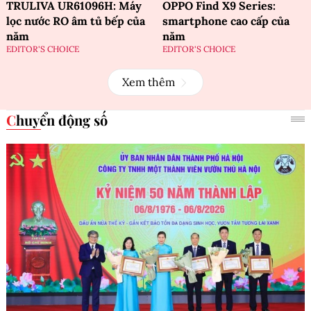
TRULIVA UR61096H: Máy
OPPO Find X9 Series:
lọc nước RO âm tủ bếp của
smartphone cao cấp của
năm
năm
EDITOR'S CHOICE
EDITOR'S CHOICE
Xem thêm
Chuyển động số