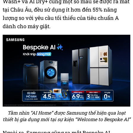
Wash+ và AI Dry+ cùng một số mẫu sẽ được ra mắt
tại Châu Âu, đều sử dụng ít hơn đến 55% năng
lượng so với yêu cầu tối thiểu của tiêu chuẩn A
dành cho máy giặt.
Tầm nhìn “AI Home” được Samsung thể hiện qua loạt
thiết bị gia dụng mới tại sự kiện “Welcome to Bespoke AI”
Ngoài ra, Samsung cũng ra mắt Bespoke AI