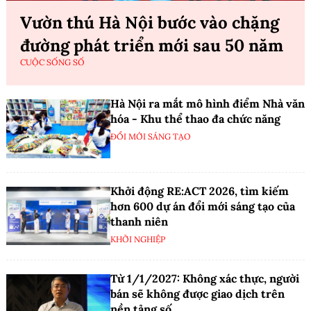
Vườn thú Hà Nội bước vào chặng
đường phát triển mới sau 50 năm
CUỘC SỐNG SỐ
Hà Nội ra mắt mô hình điểm Nhà văn
hóa - Khu thể thao đa chức năng
ĐỔI MỚI SÁNG TẠO
Khởi động RE:ACT 2026, tìm kiếm
hơn 600 dự án đổi mới sáng tạo của
thanh niên
KHỞI NGHIỆP
Từ 1/1/2027: Không xác thực, người
bán sẽ không được giao dịch trên
nền tảng số