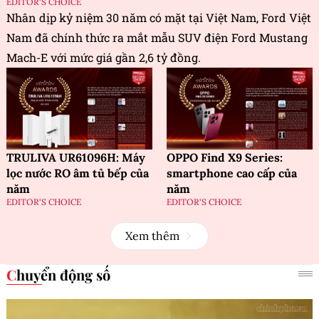
EDITOR'S CHOICE
Nhân dịp kỷ niệm 30 năm có mặt tại Việt Nam, Ford Việt
Nam đã chính thức ra mắt mẫu SUV điện Ford Mustang
Mach-E với mức giá gần 2,6 tỷ đồng.
TRULIVA UR61096H: Máy
OPPO Find X9 Series:
lọc nước RO âm tủ bếp của
smartphone cao cấp của
năm
năm
EDITOR'S CHOICE
EDITOR'S CHOICE
Xem thêm
Chuyển động số