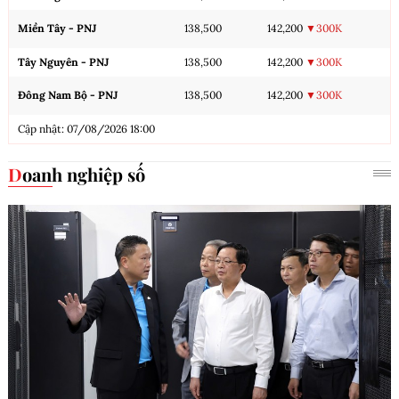
Miền Tây - PNJ
138,500
142,200
▼300K
Tây Nguyên - PNJ
138,500
142,200
▼300K
Đông Nam Bộ - PNJ
138,500
142,200
▼300K
Cập nhật: 07/08/2026 18:00
Doanh nghiệp số