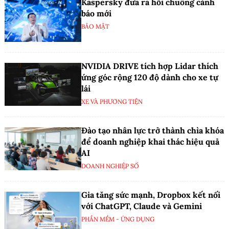
Kaspersky đưa ra hồi chuông cảnh
báo mới
BẢO MẬT
NVIDIA DRIVE tích hợp Lidar thích
ứng góc rộng 120 độ dành cho xe tự
lái
XE VÀ PHƯƠNG TIỆN
Đào tạo nhân lực trở thành chìa khóa
để doanh nghiệp khai thác hiệu quả
AI
DOANH NGHIỆP SỐ
Gia tăng sức mạnh, Dropbox kết nối
với ChatGPT, Claude và Gemini
PHẦN MỀM - ỨNG DỤNG