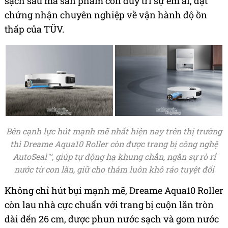
sạch sâu mà sản phẩm còn duy trì sự êm ái, đạt
chứng nhận chuyên nghiệp về vận hành độ ồn
thấp của TÜV.
Bên cạnh lực hút mạnh mẽ nhất hiện nay trên thị trường
thì Dreame Aqua10 Roller còn được trang bị công nghệ
AutoSeal™, giúp tự động hạ khung chắn, ngăn sự rò rỉ
nước từ con lăn, giữ cho thảm luôn khô ráo tuyệt đối
Không chỉ hút bụi mạnh mẽ, Dreame Aqua10 Roller
còn lau nhà cực chuẩn với trang bị cuộn lăn tròn
dài đến 26 cm, được phun nước sạch và gom nước