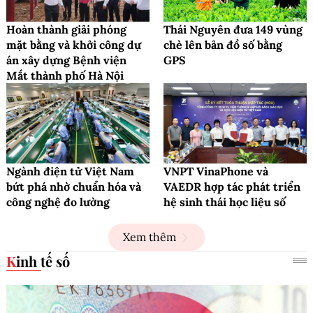
Hoàn thành giải phóng
Thái Nguyên đưa 149 vùng
mặt bằng và khởi công dự
chè lên bản đồ số bằng
án xây dựng Bệnh viện
GPS
Mắt thành phố Hà Nội
Ngành điện tử Việt Nam
VNPT VinaPhone và
bứt phá nhờ chuẩn hóa và
VAEDR hợp tác phát triển
công nghệ đo lường
hệ sinh thái học liệu số
Xem thêm
Kinh tế số