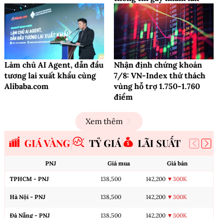
Làm chủ AI Agent, dẫn đầu
Nhận định chứng khoán
tương lai xuất khẩu cùng
7/8: VN-Index thử thách
Alibaba.com
vùng hỗ trợ 1.750-1.760
điểm
Xem thêm
GIÁ VÀNG
TỶ GIÁ
LÃI SUẤT
PNJ
Giá mua
Giá bán
TPHCM - PNJ
138,500
142,200
▼300K
Hà Nội - PNJ
138,500
142,200
▼300K
Đà Nẵng - PNJ
138,500
142,200
▼300K