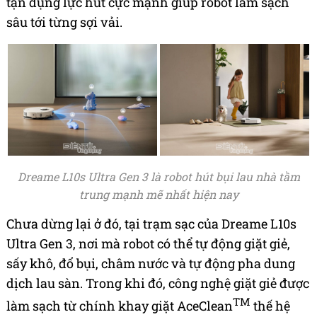
tận dụng lực hút cực mạnh giúp robot làm sạch
sâu tới từng sợi vải.
Dreame L10s Ultra Gen 3 là robot hút bụi lau nhà tầm
trung mạnh mẽ nhất hiện nay
Chưa dừng lại ở đó, tại trạm sạc của Dreame L10s
Ultra Gen 3, nơi mà robot có thể tự động giặt giẻ,
sấy khô, đổ bụi, châm nước và tự động pha dung
dịch lau sàn. Trong khi đó, công nghệ giặt giẻ được
TM
làm sạch từ chính khay giặt AceClean
thế hệ