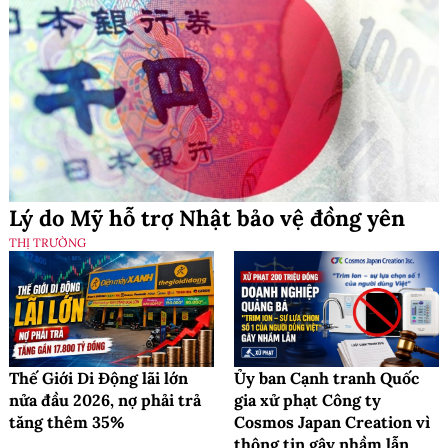
Lý do Mỹ hỗ trợ Nhật bảo vệ đồng yên
THỊ TRƯỜNG
Thế Giới Di Động lãi lớn
Ủy ban Cạnh tranh Quốc
nửa đầu 2026, nợ phải trả
gia xử phạt Công ty
tăng thêm 35%
Cosmos Japan Creation vì
thông tin gây nhầm lẫn