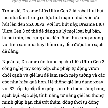
rụng cho đến lông thú cưng vương vãi trên sàn
Trong đó, Dreame L10s Ultra Gen 3 là robot hút bụi
lau nhà tầm trung có lực hút mạnh nhất với lực
hút lên đến 25.000Pa. Với lực hút này, Dreame L10s
Ultra Gen 3 có thể dễ dàng xử lý mọi loại bụi bẩn,
từ bụi mịn, tóc rụng cho đến lông thú cưng vương
vãi trên sàn nhà hay thảm dày đều được làm sạch
dễ dàng.
Ngoài ra, Dreame còn trang bị cho L10s Ultra Gen 3
công nghệ tay xoay kép, cho phép tự động vươn
chổi cạnh và giẻ lau để làm sạch mép tường và các
góc nhà hiệu quả hơn. Hệ thống giẻ lau dạng xoay
với 32 cấp độ cấp ẩm giúp sàn nhà luôn sáng bóng,
sạch bụi. Đặc biệt, tính năng tự nâng giẻ lau thông
minh giúp hạn chế ướt thảm, đồng thời tự động