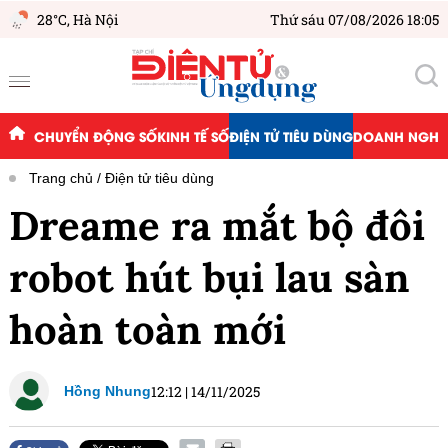
28°C,
Hà Nội
Thứ sáu 07/08/2026 18:05
CHUYỂN ĐỘNG SỐ
KINH TẾ SỐ
ĐIỆN TỬ TIÊU DÙNG
DOANH NGHIỆ
Trang chủ
Điện tử tiêu dùng
Dreame ra mắt bộ đôi
robot hút bụi lau sàn
hoàn toàn mới
12:12
|
14/11/2025
Hồng Nhung