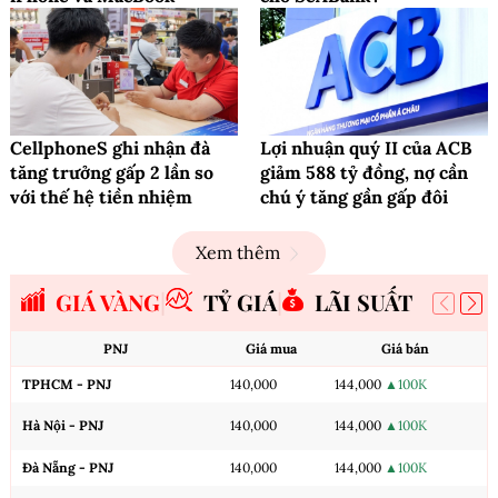
CellphoneS ghi nhận đà
Lợi nhuận quý II của ACB
tăng trưởng gấp 2 lần so
giảm 588 tỷ đồng, nợ cần
với thế hệ tiền nhiệm
chú ý tăng gần gấp đôi
Xem thêm
GIÁ VÀNG
TỶ GIÁ
LÃI SUẤT
PNJ
Giá mua
Giá bán
TPHCM - PNJ
140,000
144,000
▲100K
Hà Nội - PNJ
140,000
144,000
▲100K
Đà Nẵng - PNJ
140,000
144,000
▲100K