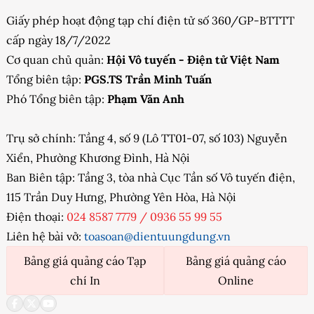
Giấy phép hoạt động tạp chí điện tử số 360/GP-BTTTT
cấp ngày 18/7/2022
Cơ quan chủ quản:
Hội Vô tuyến - Điện tử Việt Nam
Tổng biên tập:
PGS.TS Trần Minh Tuấn
Phó Tổng biên tập:
Phạm Văn Anh
Trụ sở chính: Tầng 4, số 9 (Lô TT01-07, số 103) Nguyễn
Xiển, Phường Khương Đình, Hà Nội
Ban Biên tập: Tầng 3, tòa nhà Cục Tần số Vô tuyến điện,
115 Trần Duy Hưng, Phường Yên Hòa, Hà Nội
Điện thoại:
024 8587 7779
/
0936 55 99 55
Liên hệ bài vở:
toasoan@dientuungdung.vn
Bảng giá quảng cáo Tạp
Bảng giá quảng cáo
chí In
Online