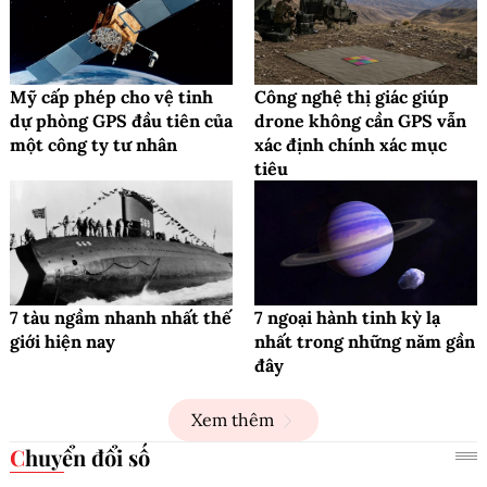
Mỹ cấp phép cho vệ tinh
Công nghệ thị giác giúp
dự phòng GPS đầu tiên của
drone không cần GPS vẫn
một công ty tư nhân
xác định chính xác mục
tiêu
7 tàu ngầm nhanh nhất thế
7 ngoại hành tinh kỳ lạ
giới hiện nay
nhất trong những năm gần
đây
Xem thêm
Chuyển đổi số