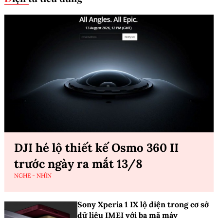
DJI hé lộ thiết kế Osmo 360 II
trước ngày ra mắt 13/8
NGHE - NHÌN
Sony Xperia 1 IX lộ diện trong cơ sở
dữ liệu IMEI với ba mã máy