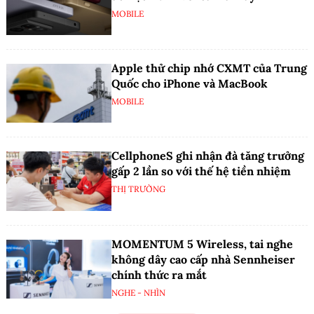
MOBILE
Apple thử chip nhớ CXMT của Trung
Quốc cho iPhone và MacBook
MOBILE
CellphoneS ghi nhận đà tăng trưởng
gấp 2 lần so với thế hệ tiền nhiệm
THỊ TRƯỜNG
MOMENTUM 5 Wireless, tai nghe
không dây cao cấp nhà Sennheiser
chính thức ra mắt
NGHE - NHÌN