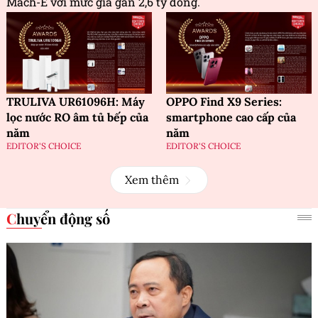
Mach-E với mức giá gần 2,6 tỷ đồng.
TRULIVA UR61096H: Máy
OPPO Find X9 Series:
lọc nước RO âm tủ bếp của
smartphone cao cấp của
năm
năm
EDITOR'S CHOICE
EDITOR'S CHOICE
Xem thêm
Chuyển động số