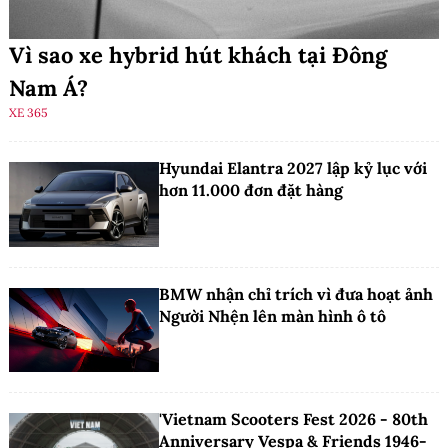
Vì sao xe hybrid hút khách tại Đông
Nam Á?
XE 365
Hyundai Elantra 2027 lập kỷ lục với
hơn 11.000 đơn đặt hàng
BMW nhận chỉ trích vì đưa hoạt ảnh
Người Nhện lên màn hình ô tô
'Vietnam Scooters Fest 2026 - 80th
Anniversary Vespa & Friends 1946-