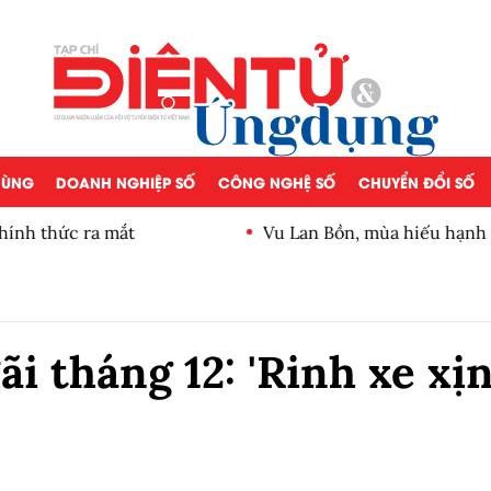
 DÙNG
DOANH NGHIỆP SỐ
CÔNG NGHỆ SỐ
CHUYỂN ĐỔI SỐ
hính thức ra mắt
Vu Lan Bồn, mùa hiếu hạnh 
i tháng 12: 'Rinh xe xị