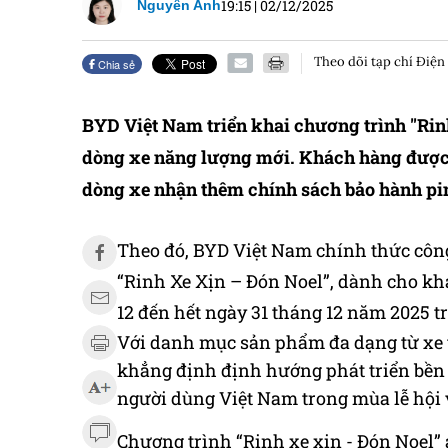
19:15
|
02/12/2025
Nguyên Anh
Theo dõi tạp chí Điện
Chia sẻ
BYD Việt Nam triển khai chương trình "Rinh
dòng xe năng lượng mới. Khách hàng được va
dòng xe nhận thêm chính sách bảo hành pin
Theo đó, BYD Việt Nam chính thức công
“Rinh Xe Xịn – Đón Noel”, dành cho kh
12 đến hết ngày 31 tháng 12 năm 2025 tr
Với danh mục sản phẩm đa dạng từ xe t
khẳng định định hướng phát triển bền 
người dùng Việt Nam trong mùa lễ hội
Chương trình “Rinh xe xịn - Đón Noel”