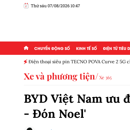
Thứ sáu 07/08/2026 10:47
CHUYỂN ĐỘNG SỐ
KINH TẾ SỐ
ĐIỆN TỬ TIÊU
n vì
Điện thoại siêu pin TECNO POVA Curve 2 5G c
Xe và phương tiện
Xe 365
BYD Việt Nam ưu đã
- Đón Noel'