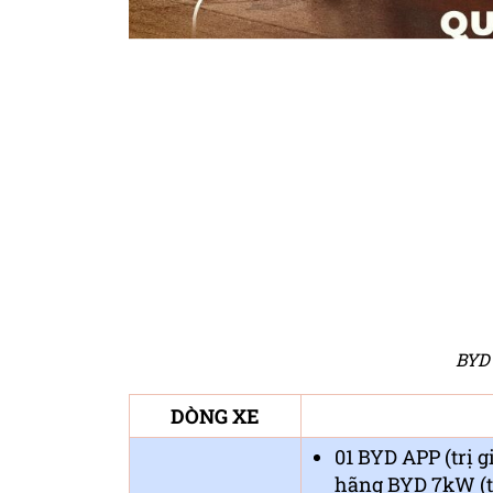
BYD
DÒNG XE
01 BYD APP (trị g
hãng BYD 7kW (tr