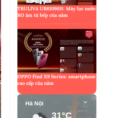
TRULIVA UR61096H: Máy lọc nước
RO âm tủ bếp của năm
OPPO Find X9 Series: smartphone
cao cấp của năm
Hà Nội
31°C