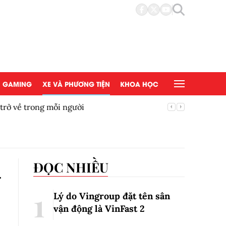
GAMING
XE VÀ PHƯƠNG TIỆN
KHOA HỌC
trở về trong mỗi người
Luật Kin
tục cho 
n
ĐỌC NHIỀU
Lý do Vingroup đặt tên sân
vận động là VinFast
2