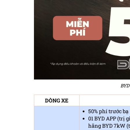
BYD
DÒNG XE
50% phí trước bạ 
01 BYD APP (trị g
hãng BYD 7kW (tr