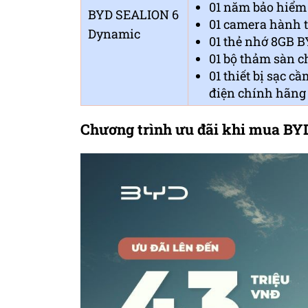
01 năm bảo hiểm v
BYD SEALION 6
01 camera hành t
Dynamic
01 thẻ nhớ 8GB BY
01 bộ thảm sàn c
01 thiết bị sạc c
điện chính hãng 
Chương trình ưu đãi khi mua B