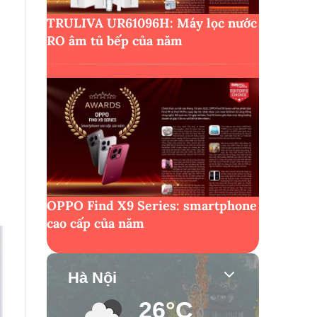
TRULIVA UR61096H: Máy lọc nước
RO âm tủ bếp của năm
OPPO Find X9 Series: smartphone
cao cấp của năm
Hà Nội
26°C