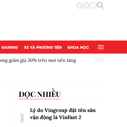
GAMING
XE VÀ PHƯƠNG TIỆN
KHOA HỌC
ong giảm giá 30% trên mọi nền tảng
Chứng kh
ĐỌC NHIỀU
Lý do Vingroup đặt tên sân
vận động là VinFast
2