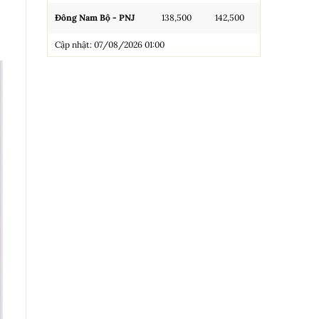
Đông Nam Bộ - PNJ
138,500
142,500
N.Tròn, 3A, 
Cập nhật: 07/08/2026 01:00
NL 99.99
Nhẫn Tròn T
Trang sức 9
Trang sức 9
Cập nhật: 0