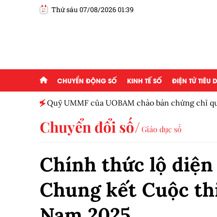
Thứ sáu 07/08/2026 01:39
CHUYỂN ĐỘNG SỐ
KINH TẾ SỐ
ĐIỆN TỬ TIÊU
Việt
Quỹ UMMF của UOBAM chào bán chứng chỉ quỹ
100.000 đồng
Chuyển đổi số
Giáo dục số
Chính thức lộ diện 
Chung kết Cuộc thi
Nam 2025