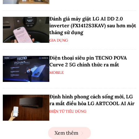
Đánh giá máy giặt LG AI DD 2.0
inverter (FX1412S3KAV) sau hơn một
tháng sử dụng
GIA DỤNG
Điện thoại siêu pin TECNO POVA
Curve 2 5G chính thức ra mắt
MOBILE
Định hình phong cách sống mới, LG
ra mắt điều hòa LG ARTCOOL AI Air
ĐIỆN TỬ TIÊU DÙNG
Xem thêm