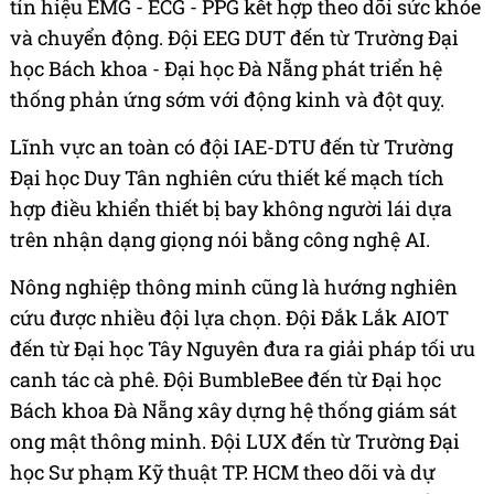
tín hiệu EMG - ECG - PPG kết hợp theo dõi sức khỏe
và chuyển động. Đội EEG DUT đến từ Trường Đại
học Bách khoa - Đại học Đà Nẵng phát triển hệ
thống phản ứng sớm với động kinh và đột quỵ.
Lĩnh vực an toàn có đội IAE-DTU đến từ Trường
Đại học Duy Tân nghiên cứu thiết kế mạch tích
hợp điều khiển thiết bị bay không người lái dựa
trên nhận dạng giọng nói bằng công nghệ AI.
Nông nghiệp thông minh cũng là hướng nghiên
cứu được nhiều đội lựa chọn. Đội Đắk Lắk AIOT
đến từ Đại học Tây Nguyên đưa ra giải pháp tối ưu
canh tác cà phê. Đội BumbleBee đến từ Đại học
Bách khoa Đà Nẵng xây dựng hệ thống giám sát
ong mật thông minh. Đội LUX đến từ Trường Đại
học Sư phạm Kỹ thuật TP. HCM theo dõi và dự