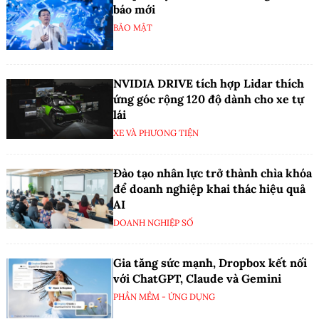
báo mới
BẢO MẬT
NVIDIA DRIVE tích hợp Lidar thích
ứng góc rộng 120 độ dành cho xe tự
lái
XE VÀ PHƯƠNG TIỆN
Đào tạo nhân lực trở thành chìa khóa
để doanh nghiệp khai thác hiệu quả
AI
DOANH NGHIỆP SỐ
Gia tăng sức mạnh, Dropbox kết nối
với ChatGPT, Claude và Gemini
PHẦN MỀM - ỨNG DỤNG