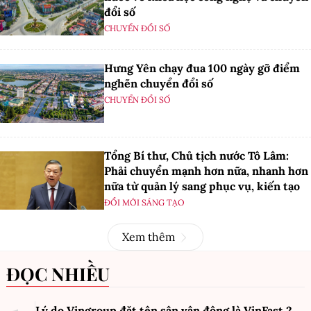
đổi số
CHUYỂN ĐỔI SỐ
Hưng Yên chạy đua 100 ngày gỡ điểm
nghẽn chuyển đổi số
CHUYỂN ĐỔI SỐ
Tổng Bí thư, Chủ tịch nước Tô Lâm:
Phải chuyển mạnh hơn nữa, nhanh hơn
nữa từ quản lý sang phục vụ, kiến tạo
ĐỔI MỚI SÁNG TẠO
Xem thêm
ĐỌC NHIỀU
Lý do Vingroup đặt tên sân vận động là VinFast
2