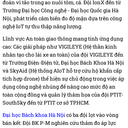
đoán vi tảo trong ao nuôi tôm, cá. Đội IonX đến từ
Trường Đại học Công nghệ - Đại học Quốc gia Hà
Nội, phát triển cảm biến đo độ mặn dựa trên công
nghệ IoT tự thu thập năng lượng.
Lĩnh vực An toàn giao thông mang tính ứng dụng
cao: Các giải pháp như VIGILEYE (Hệ thần kinh
nhân tạo cho lái xe an toàn) của đội VIGILEYE đến
từ Trường Điện-Điện tử, Đại học Bách Khoa Hà Nội
và SkyAid (Hệ thống AIoT hỗ trợ cứu hộ khẩn cấp
tích hợp drone) thể hiện sự chủ động trong việc áp
dụng công nghệ nhúng để nâng cao mức độ an
toàn cộng đồng và quản lý thảm họa của đội PTIT-
SouthSky đến từ PTIT cơ sở TP.HCM.
Đại học Bách khoa Hà Nội
có ba đội lọt vào vòng
bán kết: Đội BK P-M nghiên cứu thảm đo áp lực