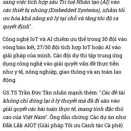
sang việc tích hợp sâu Trí tuệ Nhân tạo (AI) vào
các thiết bị nhúng (Embedded Systems), nhằm tối
ưu hóa khả năng xử lý tại chỗ và tăng tốc độ ra
quyết định
".
Công nghệ IoT và AI chiếm ưu thế trong 30 đội vào
vòng bán kết, 27/30 đội tích hợp IoT hoặc AI vào
giải pháp của mình. Các đội dự thi tập trung ứng
dụng công nghệ vào giải quyết vấn đề thực tiễn
như y tế, nông nghiệp, giao thông và an toàn lao
động.
GS.TS Trần Đức Tân nhấn mạnh thêm: "
Các đề tài
không chỉ dừng lại ở lý thuyết mà đã đi sâu vào
giải quyết các bài toán thực tế, mang tính đặc thù
cao của Việt Nam
". Ông dẫn chứng: Các dự án như
Đắk Lắk AIOT (Giải pháp Tối ưu Canh tác Cà phê)