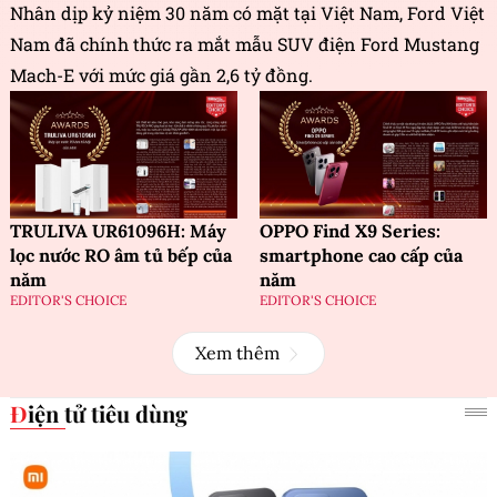
Nhân dịp kỷ niệm 30 năm có mặt tại Việt Nam, Ford Việt
Nam đã chính thức ra mắt mẫu SUV điện Ford Mustang
Mach-E với mức giá gần 2,6 tỷ đồng.
TRULIVA UR61096H: Máy
OPPO Find X9 Series:
lọc nước RO âm tủ bếp của
smartphone cao cấp của
năm
năm
EDITOR'S CHOICE
EDITOR'S CHOICE
Xem thêm
Điện tử tiêu dùng