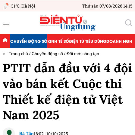
31°C,
Hà Nội
Thứ sáu 07/08/2026 14:15
CHUYỂN ĐỘNG SỐ
KINH TẾ SỐ
ĐIỆN TỬ TIÊU DÙNG
DOANH NGHIỆ
Trang chủ
Chuyển động số
Đổi mới sáng tạo
PTIT dẫn đầu với 4 đội
vào bán kết Cuộc thi
Thiết kế điện tử Việt
Nam 2025
16:02
|
10/10/2025
Bá Tân