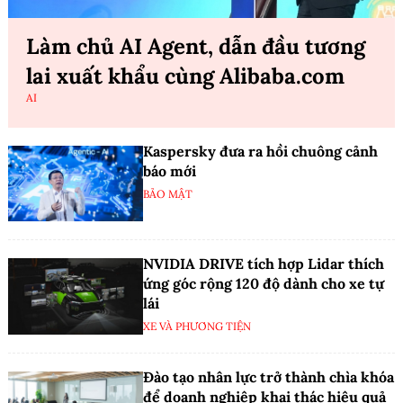
Làm chủ AI Agent, dẫn đầu tương
lai xuất khẩu cùng Alibaba.com
AI
Kaspersky đưa ra hồi chuông cảnh
báo mới
BẢO MẬT
NVIDIA DRIVE tích hợp Lidar thích
ứng góc rộng 120 độ dành cho xe tự
lái
XE VÀ PHƯƠNG TIỆN
Đào tạo nhân lực trở thành chìa khóa
để doanh nghiệp khai thác hiệu quả