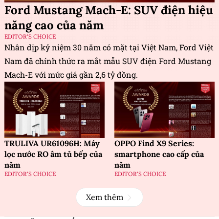
Ford Mustang Mach-E: SUV điện hiệu
năng cao của năm
EDITOR'S CHOICE
Nhân dịp kỷ niệm 30 năm có mặt tại Việt Nam, Ford Việt
Nam đã chính thức ra mắt mẫu SUV điện Ford Mustang
Mach-E với mức giá gần 2,6 tỷ đồng.
TRULIVA UR61096H: Máy
OPPO Find X9 Series:
lọc nước RO âm tủ bếp của
smartphone cao cấp của
năm
năm
EDITOR'S CHOICE
EDITOR'S CHOICE
Xem thêm