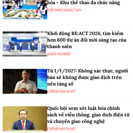
hóa - Khu thể thao đa chức năng
ĐỔI MỚI SÁNG TẠO
Khởi động RE:ACT 2026, tìm kiếm
hơn 600 dự án đổi mới sáng tạo của
thanh niên
KHỞI NGHIỆP
Từ 1/1/2027: Không xác thực, người
bán sẽ không được giao dịch trên
nền tảng số
CHÍNH SÁCH SỐ
Quốc hội xem xét luật hóa chính
sách về viễn thông, giao dịch điện tử
và chuyển giao công nghệ
CHÍNH SÁCH SỐ