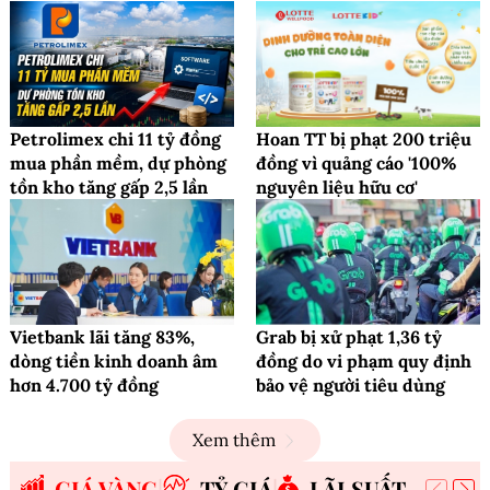
Petrolimex chi 11 tỷ đồng
Hoan TT bị phạt 200 triệu
mua phần mềm, dự phòng
đồng vì quảng cáo '100%
tồn kho tăng gấp 2,5 lần
nguyên liệu hữu cơ'
Vietbank lãi tăng 83%,
Grab bị xử phạt 1,36 tỷ
dòng tiền kinh doanh âm
đồng do vi phạm quy định
hơn 4.700 tỷ đồng
bảo vệ người tiêu dùng
Xem thêm
GIÁ VÀNG
TỶ GIÁ
LÃI SUẤT