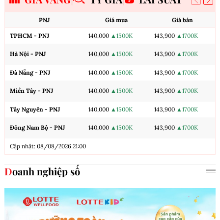
PNJ
Giá mua
Giá bán
TPHCM - PNJ
140,000
▲1500K
143,900
▲1700K
Hà Nội - PNJ
140,000
▲1500K
143,900
▲1700K
Đà Nẵng - PNJ
140,000
▲1500K
143,900
▲1700K
Miền Tây - PNJ
140,000
▲1500K
143,900
▲1700K
Tây Nguyên - PNJ
140,000
▲1500K
143,900
▲1700K
Đông Nam Bộ - PNJ
140,000
▲1500K
143,900
▲1700K
Cập nhật: 08/08/2026 21:00
Doanh nghiệp số