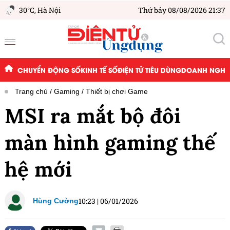
30°C,
Hà Nội
Thứ bảy 08/08/2026 21:37
CHUYỂN ĐỘNG SỐ
KINH TẾ SỐ
ĐIỆN TỬ TIÊU DÙNG
DOANH NGHIỆ
Trang chủ
Gaming
Thiết bị chơi Game
MSI ra mắt bộ đôi
màn hình gaming thế
hệ mới
10:23
|
06/01/2026
Hùng Cường