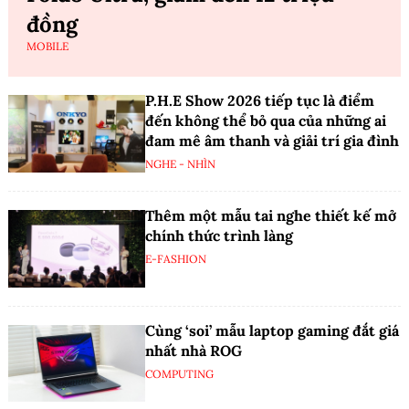
đồng
MOBILE
P.H.E Show 2026 tiếp tục là điểm
đến không thể bỏ qua của những ai
đam mê âm thanh và giải trí gia đình
NGHE - NHÌN
Thêm một mẫu tai nghe thiết kế mở
chính thức trình làng
E-FASHION
Cùng ‘soi’ mẫu laptop gaming đắt giá
nhất nhà ROG
COMPUTING