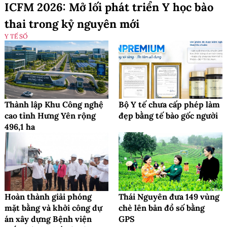
ICFM 2026: Mở lối phát triển Y học bào
thai trong kỷ nguyên mới
Y TẾ SỐ
Thành lập Khu Công nghệ
Bộ Y tế chưa cấp phép làm
cao tỉnh Hưng Yên rộng
đẹp bằng tế bào gốc người
496,1 ha
Hoàn thành giải phóng
Thái Nguyên đưa 149 vùng
mặt bằng và khởi công dự
chè lên bản đồ số bằng
án xây dựng Bệnh viện
GPS