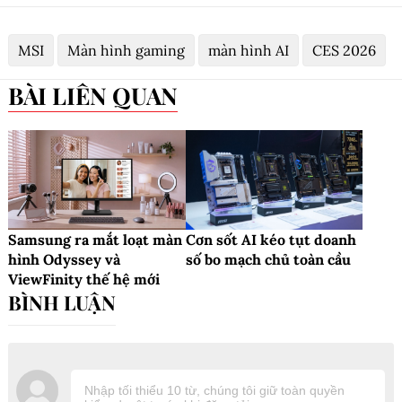
MSI
Màn hình gaming
màn hình AI
CES 2026
BÀI LIÊN QUAN
Samsung ra mắt loạt màn
Cơn sốt AI kéo tụt doanh
hình Odyssey và
số bo mạch chủ toàn cầu
ViewFinity thế hệ mới