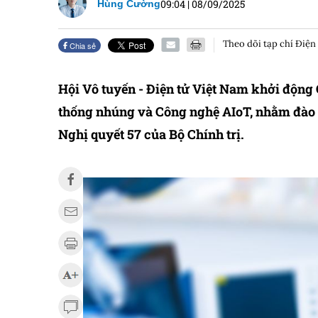
09:04
|
08/09/2025
Hùng Cường
Theo dõi tạp chí Điện
Chia sẻ
Hội Vô tuyến - Điện tử Việt Nam khởi động C
thống nhúng và Công nghệ AIoT, nhằm đào 
Nghị quyết 57 của Bộ Chính trị.