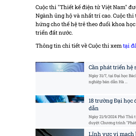
Cuộc thi "Thiết kế điện tử Việt Nam" đư
Ngành ủng hộ và nhất trí cao. Cuộc thi
hứng cho thế hệ trẻ theo đuổi khoa họ
triển đất nước.
Thông tin chi tiết về Cuộc thi xem
tại đ
Cần phát triển hệ
Ngày 31/7, tại Đại học B
nghiệp bán dẫn Hà ...
18 trường Đại học
dẫn
Ngày 21/9/2024 Phó Thủ 
duyệt Chương trình "Phát 
Lĩnh vực vi mạch 