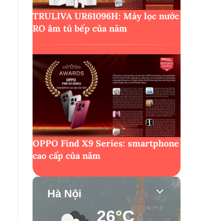
TRULIVA UR61096H: Máy lọc nước
RO âm tủ bếp của năm
OPPO Find X9 Series: smartphone
cao cấp của năm
Hà Nội
26°C