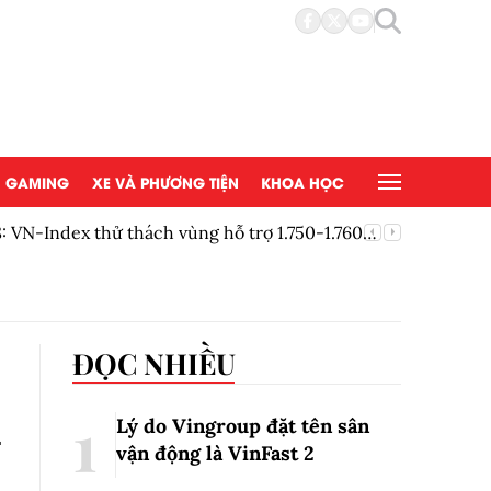
GAMING
XE VÀ PHƯƠNG TIỆN
KHOA HỌC
 VN-Index thử thách vùng hỗ trợ 1.750-1.760
EA chính 
ĐỌC NHIỀU
n
Lý do Vingroup đặt tên sân
vận động là VinFast
2