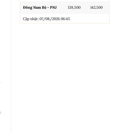
Đông Nam Bộ - PNJ
138,500
142,500
N.Tròn, 3A, 
Cập nhật: 07/08/2026 06:45
NL 99.99
Nhẫn Tròn T
Trang sức 9
Trang sức 9
Cập nhật: 0
ồ
a