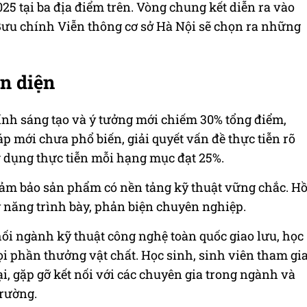
025 tại ba địa điểm trên. Vòng chung kết diễn ra vào
Bưu chính Viễn thông cơ sở Hà Nội sẽ chọn ra những
àn diện
ính sáng tạo và ý tưởng mới chiếm 30% tổng điểm,
p mới chưa phổ biến, giải quyết vấn đề thực tiễn rõ
g dụng thực tiễn mỗi hạng mục đạt 25%.
đảm bảo sản phẩm có nền tảng kỹ thuật vững chắc. H
ỹ năng trình bày, phản biện chuyên nghiệp.
hối ngành kỹ thuật công nghệ toàn quốc giao lưu, học
mọi phần thưởng vật chất. Học sinh, sinh viên tham gi
ại, gặp gỡ kết nối với các chuyên gia trong ngành và
trường.