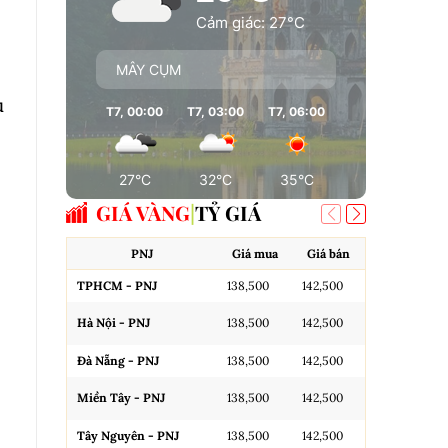
Cảm giác: 27°C
MÂY CỤM
u
T7, 00:00
T7, 03:00
T7, 06:00
T7, 09:00
T7
27°C
32°C
35°C
35°C
GIÁ VÀNG
TỶ GIÁ
PNJ
Giá mua
Giá bán
A
TPHCM - PNJ
138,500
142,500
Miếng SJC H
Hà Nội - PNJ
138,500
142,500
Miếng SJC 
Đà Nẵng - PNJ
138,500
142,500
Miếng SJC T
Miền Tây - PNJ
138,500
142,500
N.Tròn, 3A,
Tây Nguyên - PNJ
138,500
142,500
N.Tròn, 3A,