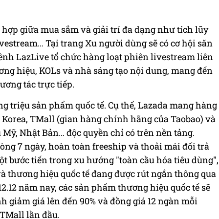
t hợp giữa mua sắm và giải trí đa dạng như tích lũy
vestream… Tại trang Xu người dùng sẽ có cơ hội săn
ênh LazLive tổ chức hàng loạt phiên livestream liên
ương hiệu, KOLs và nhà sáng tạo nội dung, mang đến
ơng tác trực tiếp.
g triệu sản phẩm quốc tế. Cụ thể, Lazada mang hàng
 Korea, TMall (gian hàng chính hãng của Taobao) và
 Mỹ, Nhật Bản… độc quyền chỉ có trên nền tảng.
ng 7 ngày, hoàn toàn freeship và thoải mái đổi trả
t bước tiến trong xu hướng "toàn cầu hóa tiêu dùng",
à thương hiệu quốc tế đang được rút ngắn thông qua
 12.12 năm nay, các sản phẩm thương hiệu quốc tế sẽ
ình giảm giá lên đến 90% và đồng giá 12 ngàn mỗi
TMall lần đầu.