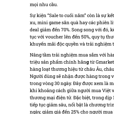
mọi nhu cầu.
Sự kiện “Sale to cuối năm” còn là sự kế
xu, mini game săn quà hay các phiên li
deal giảm đến 70%. Song song với đó, k
tục với voucher lên đến 50%, quy tụ th
khuyến mãi độc quyền và trải nghiệm tư
Nâng tầm trải nghiệm mua sắm với hàn
triệu sản phẩm chính hãn
g
từ Gmarket
hàng loạt thương hiệu từ châu Âu, châu
Người dùng sẽ nhận được hàng trong vò
trong vòng 30 ngày. Đây được xem là mộ
khi khoảng cách giữa người mua Việt v
thương mại điện tử. Đặc biệt, trong dịp
tiếp tục giảm sâu, nổi bật là chương tr
ngày, giảm giá đến 25% cho người mua 