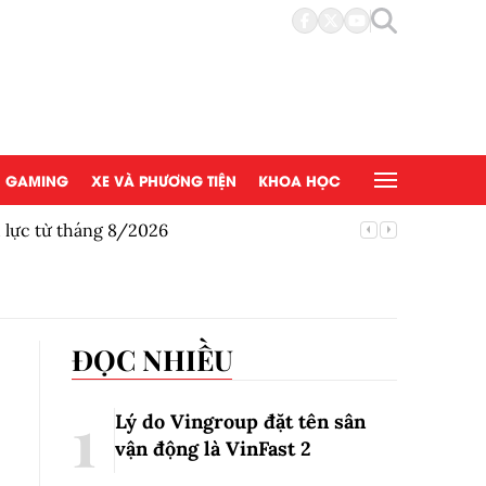
GAMING
XE VÀ PHƯƠNG TIỆN
KHOA HỌC
u lực từ tháng 8/2026
Honda gi
ĐỌC NHIỀU
Lý do Vingroup đặt tên sân
vận động là VinFast
2