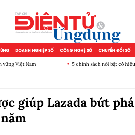
 DÙNG
DOANH NGHIỆP SỐ
CÔNG NGHỆ SỐ
CHUYỂN ĐỔI SỐ
ền vững Việt Nam
5 chính sách nổi bật có hiệ
ược giúp Lazada bứt phá
 năm