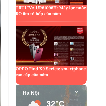
TRULIVA UR61096H: Máy lọc nước
RO âm tủ bếp của năm
OPPO Find X9 Series: smartphone
cao cấp của năm
Hà Nội
32°C