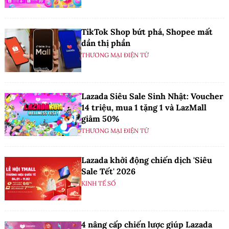
TikTok Shop bứt phá, Shopee mất
dần thị phần
THƯƠNG MẠI ĐIỆN TỬ
Lazada Siêu Sale Sinh Nhật: Voucher
14 triệu, mua 1 tặng 1 và LazMall
giảm 50%
THƯƠNG MẠI ĐIỆN TỬ
Lazada khởi động chiến dịch 'Siêu
Sale Tết' 2026
KINH TẾ SỐ
4 nâng cấp chiến lược giúp Lazada