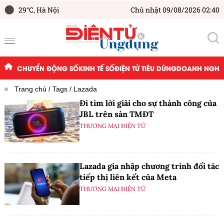
29°C,
Hà Nội
Chủ nhật 09/08/2026 02:40
CHUYỂN ĐỘNG SỐ
KINH TẾ SỐ
ĐIỆN TỬ TIÊU DÙNG
DOANH NGHIỆ
Trang chủ
Tags
Lazada
Đi tìm lời giải cho sự thành công của
JBL trên sàn TMĐT
THƯƠNG MẠI ĐIỆN TỬ
Lazada gia nhập chương trình đối tác
tiếp thị liên kết của Meta
THƯƠNG MẠI ĐIỆN TỬ