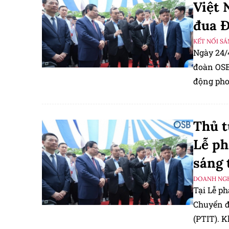
Việt 
đua Đ
KẾT NỐI S
Ngày 24/
đoàn OSB
động phon
Chuyển đ
Thủ t
Lễ ph
sáng 
DOANH NGH
Tại Lễ ph
Chuyển đ
(PTIT). 