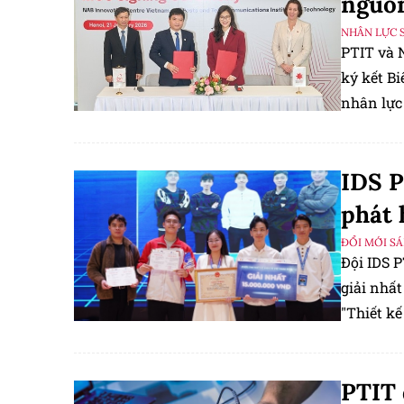
nguồn
NHÂN LỰC 
PTIT và 
ký kết B
nhân lực
IDS P
phát 
ĐỔI MỚI S
Đội IDS 
giải nhất
"Thiết k
thiết bị 
PTIT 