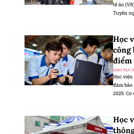
tế ảo (V
Tuyên ng
sắc cho 
Học v
công 
điểm 
GIÁO DỤC 
Học viện
đảm bảo 
2025. Cơ 
chính.
Học v
thông