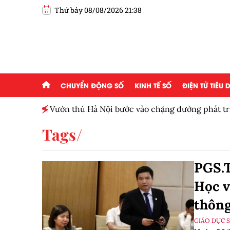
Thứ bảy 08/08/2026 21:38
CHUYỂN ĐỘNG SỐ
KINH TẾ SỐ
ĐIỆN TỬ TIÊU
ấp 2,5
Vườn thú Hà Nội bước vào chặng đường phát tr
Tags
PGS.T
Học v
thông
GIÁO DỤC 