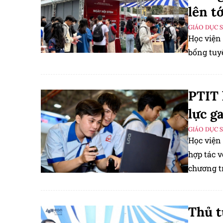
lên t
GIÁO DỤC 
Học viện
bổng tuyể
PTIT 
lực g
GIÁO DỤC 
Học viện
hợp tác v
chương tr
phát tri
Thủ t