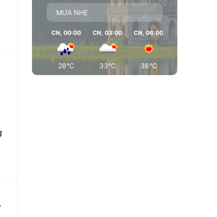
MƯA NHẸ
CN, 00:00
CN, 03:00
CN, 06:00
CN, 09:00
28°C
33°C
36°C
36°C
g
m