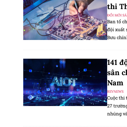
thi T
ĐỔI MỚI S
Ban tổ ch
đội xuất
Bưu chín
vòng bán
141 đ
sân c
Nam
REVNEWS
Cuộc thi 
27 trường
nhúng và
thuật cô