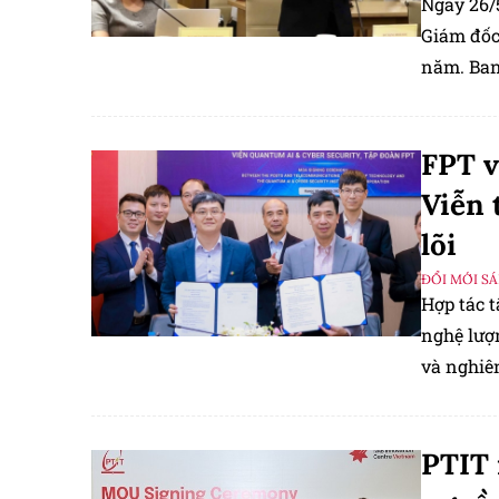
Ngày 26/
Giám đốc
năm. Ban
móng cho
FPT v
Viễn 
lõi
ĐỔI MỚI S
Hợp tác t
nghệ lượ
và nghiên
PTIT 