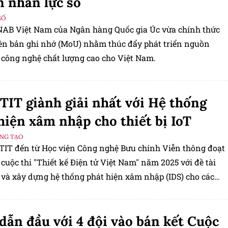
 nhân lực số
SỐ
NAB Việt Nam của Ngân hàng Quốc gia Úc vừa chính thức
iên bản ghi nhớ (MoU) nhằm thúc đẩy phát triển nguồn
 công nghệ chất lượng cao cho Việt Nam.
TIT giành giải nhất với Hệ thống
hiện xâm nhập cho thiết bị IoT
ÁNG TẠO
PTIT đến từ Học viện Công nghệ Bưu chính Viễn thông đoạt
 cuộc thi "Thiết kế Điện tử Việt Nam" năm 2025 với đề tài
ế và xây dựng hệ thống phát hiện xâm nhập (IDS) cho các
IoT sử dụng mô hình học sâu".
dẫn đầu với 4 đội vào bán kết Cuộc