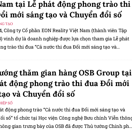
Nam tại Lễ phát động phong trào thi
ổi mới sáng tạo và Chuyển đổi số
ÁNG TẠO
4, Công ty Cổ phần EON Reality Việt Nam (thành viên Tập
) vinh dự là doanh nghiệp được lựa chọn tham gia Lễ phát
g trào thi đua “Cả nước thi đua Đổi mới sáng tạo và
ổi số” do Hội đồng Thi đua - Khen thưởng Trung ương tổ c
ướng thăm gian hàng OSB Group tại
át động phong trào thi đua Đổi mới
tạo và Chuyển đổi số
IỆP SỐ
át động phong trào “Cả nước thi đua Đổi mới sáng tạo và
ổi số” tổ chức tại Học viện Công nghệ Bưu chính Viễn thôn
Không gian trưng bày của OSB đã được Thủ tướng Chính phủ