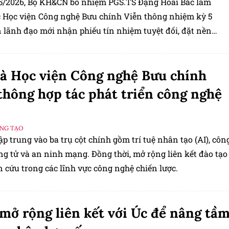
5/2026, Bộ KH&CN bổ nhiệm PGS.TS Đặng Hoài Bắc làm
 Học viện Công nghệ Bưu chính Viễn thông nhiệm kỳ 5
 lãnh đạo mới nhận phiếu tín nhiệm tuyệt đối, đặt nền
 giai đoạn phát triển cạnh tranh của PTIT.
à Học viện Công nghệ Bưu chính
thông hợp tác phát triển công nghệ
ÁNG TẠO
ập trung vào ba trụ cột chính gồm trí tuệ nhân tạo (AI), côn
ng tử và an ninh mạng. Đồng thời, mở rộng liên kết đào tạo
 cứu trong các lĩnh vực công nghệ chiến lược.
mở rộng liên kết với Úc để nâng tầ