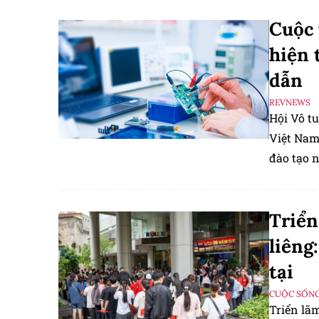
Cuộc 
hiện 
dẫn
REVNEWS
Hội Vô tu
Việt Nam
đào tạo 
57 của Bộ
Triển
liêng
tại
CUỘC SỐNG
Triển lã