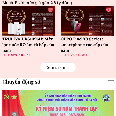
Mach-E với mức giá gần 2,6 tỷ đồng.
TRULIVA UR61096H: Máy
OPPO Find X9 Series:
lọc nước RO âm tủ bếp của
smartphone cao cấp của
năm
năm
EDITOR'S CHOICE
EDITOR'S CHOICE
Xem thêm
Chuyển động số