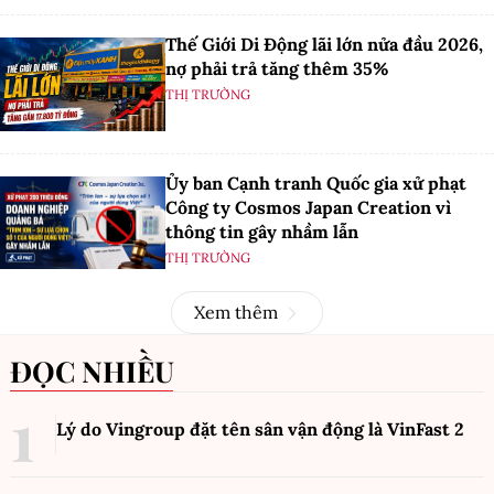
Thế Giới Di Động lãi lớn nửa đầu 2026,
nợ phải trả tăng thêm 35%
THỊ TRƯỜNG
Ủy ban Cạnh tranh Quốc gia xử phạt
Công ty Cosmos Japan Creation vì
thông tin gây nhầm lẫn
THỊ TRƯỜNG
Xem thêm
ĐỌC NHIỀU
Lý do Vingroup đặt tên sân vận động là VinFast
2