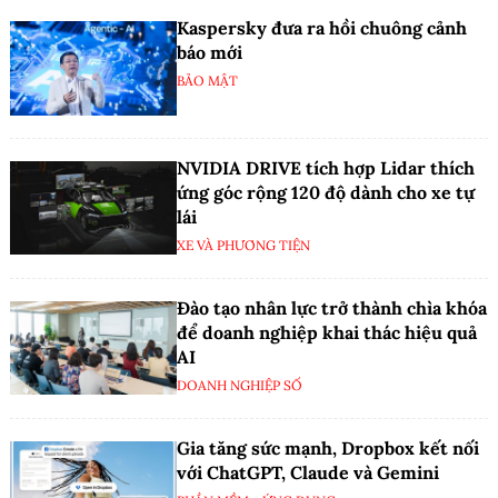
Kaspersky đưa ra hồi chuông cảnh
báo mới
BẢO MẬT
NVIDIA DRIVE tích hợp Lidar thích
ứng góc rộng 120 độ dành cho xe tự
lái
XE VÀ PHƯƠNG TIỆN
Đào tạo nhân lực trở thành chìa khóa
để doanh nghiệp khai thác hiệu quả
AI
DOANH NGHIỆP SỐ
Gia tăng sức mạnh, Dropbox kết nối
với ChatGPT, Claude và Gemini