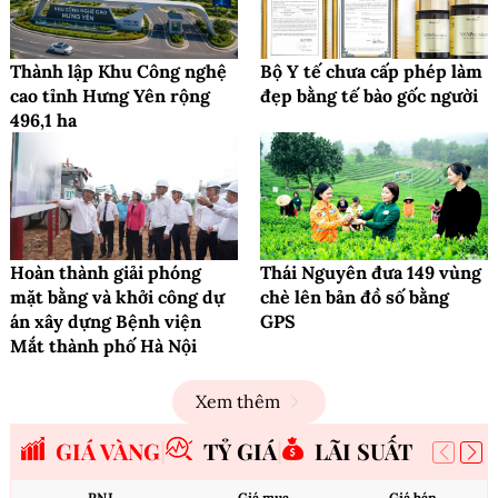
Thành lập Khu Công nghệ
Bộ Y tế chưa cấp phép làm
cao tỉnh Hưng Yên rộng
đẹp bằng tế bào gốc người
496,1 ha
Hoàn thành giải phóng
Thái Nguyên đưa 149 vùng
mặt bằng và khởi công dự
chè lên bản đồ số bằng
án xây dựng Bệnh viện
GPS
Mắt thành phố Hà Nội
Xem thêm
GIÁ VÀNG
TỶ GIÁ
LÃI SUẤT
PNJ
Giá mua
Giá bán