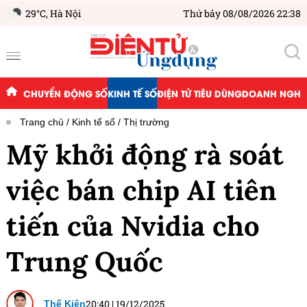
29°C,
Hà Nội
Thứ bảy 08/08/2026 22:38
CHUYỂN ĐỘNG SỐ
KINH TẾ SỐ
ĐIỆN TỬ TIÊU DÙNG
DOANH NGHIỆ
Trang chủ
Kinh tế số
Thị trường
Mỹ khởi động rà soát
việc bán chip AI tiên
tiến của Nvidia cho
Trung Quốc
20:40
|
19/12/2025
Thế Kiên