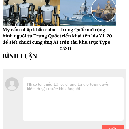
Mỹ cấm nhập khẩu robot
Trung Quốc mở rộng
hình người từ Trung Quốc
triển khai tên lửa YJ-20
để siết chuỗi cung ứng AI
trên tàu khu trục Type
052D