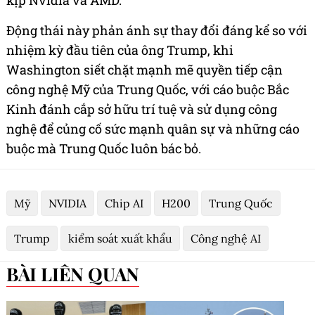
kịp Nvidia và AMD.
Động thái này phản ánh sự thay đổi đáng kể so với
nhiệm kỳ đầu tiên của ông Trump, khi
Washington siết chặt mạnh mẽ quyền tiếp cận
công nghệ Mỹ của Trung Quốc, với cáo buộc Bắc
Kinh đánh cắp sở hữu trí tuệ và sử dụng công
nghệ để củng cố sức mạnh quân sự và những cáo
buộc mà Trung Quốc luôn bác bỏ.
Mỹ
NVIDIA
Chip AI
H200
Trung Quốc
Trump
kiểm soát xuất khẩu
Công nghệ AI
BÀI LIÊN QUAN