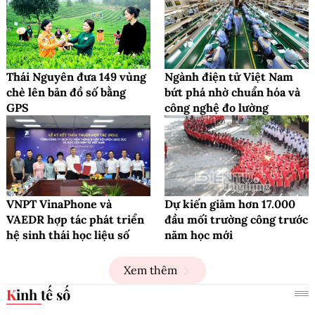
Thái Nguyên đưa 149 vùng
Ngành điện tử Việt Nam
chè lên bản đồ số bằng
bứt phá nhờ chuẩn hóa và
GPS
công nghệ đo lường
VNPT VinaPhone và
Dự kiến giảm hơn 17.000
VAEDR hợp tác phát triển
đầu mối trường công trước
hệ sinh thái học liệu số
năm học mới
Xem thêm
Kinh tế số