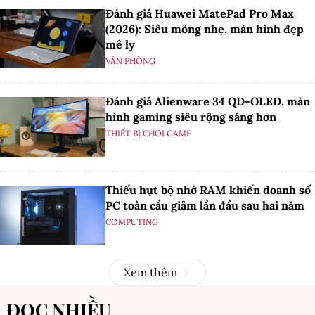
Đánh giá Huawei MatePad Pro Max
(2026): Siêu mỏng nhẹ, màn hình đẹp
mê ly
VĂN PHÒNG
Đánh giá Alienware 34 QD-OLED, màn
hình gaming siêu rộng sáng hơn
THIẾT BỊ CHƠI GAME
Thiếu hụt bộ nhớ RAM khiến doanh số
PC toàn cầu giảm lần đầu sau hai năm
COMPUTING
Xem thêm
ĐỌC NHIỀU