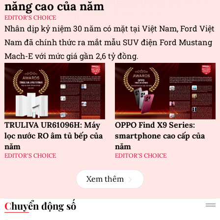
năng cao của năm
EDITOR'S CHOICE
Nhân dịp kỷ niệm 30 năm có mặt tại Việt Nam, Ford Việt
Nam đã chính thức ra mắt mẫu SUV điện Ford Mustang
Mach-E với mức giá gần 2,6 tỷ đồng.
TRULIVA UR61096H: Máy
OPPO Find X9 Series:
lọc nước RO âm tủ bếp của
smartphone cao cấp của
năm
năm
EDITOR'S CHOICE
EDITOR'S CHOICE
Xem thêm
Chuyển động số