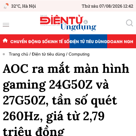
32°C,
Hà Nội
Thứ sáu 07/08/2026 12:42
CHUYỂN ĐỘNG SỐ
KINH TẾ SỐ
ĐIỆN TỬ TIÊU DÙNG
DOANH NGHIỆ
Trang chủ
Điện tử tiêu dùng
Computing
AOC ra mắt màn hình
gaming 24G50Z và
27G50Z, tần số quét
260Hz, giá từ 2,79
triệu đồng