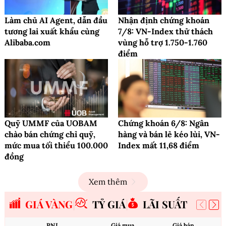
Làm chủ AI Agent, dẫn đầu
Nhận định chứng khoán
tương lai xuất khẩu cùng
7/8: VN-Index thử thách
Alibaba.com
vùng hỗ trợ 1.750-1.760
điểm
Quỹ UMMF của UOBAM
Chứng khoán 6/8: Ngân
chào bán chứng chỉ quỹ,
hàng và bán lẻ kéo lùi, VN-
mức mua tối thiểu 100.000
Index mất 11,68 điểm
đồng
Xem thêm
GIÁ VÀNG
TỶ GIÁ
LÃI SUẤT
PNJ
Giá mua
Giá bán