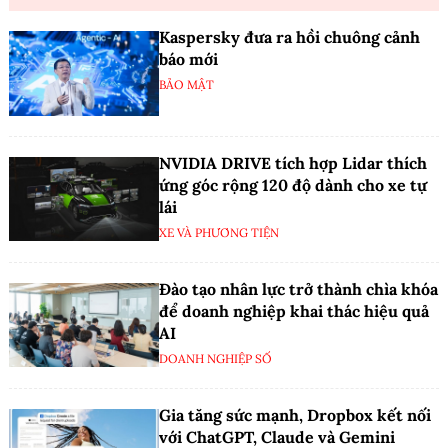
Kaspersky đưa ra hồi chuông cảnh
báo mới
BẢO MẬT
NVIDIA DRIVE tích hợp Lidar thích
ứng góc rộng 120 độ dành cho xe tự
lái
XE VÀ PHƯƠNG TIỆN
Đào tạo nhân lực trở thành chìa khóa
để doanh nghiệp khai thác hiệu quả
AI
DOANH NGHIỆP SỐ
Gia tăng sức mạnh, Dropbox kết nối
với ChatGPT, Claude và Gemini