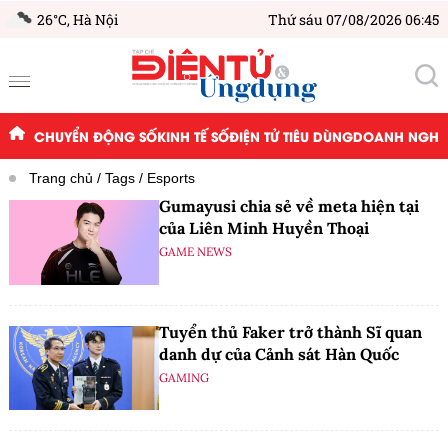
26°C,
Hà Nội
Thứ sáu 07/08/2026 06:45
CHUYỂN ĐỘNG SỐ
KINH TẾ SỐ
ĐIỆN TỬ TIÊU DÙNG
DOANH NGHIỆ
Trang chủ
Tags
Esports
Gumayusi chia sẻ về meta hiện tại
của Liên Minh Huyền Thoại
GAME NEWS
Tuyển thủ Faker trở thành Sĩ quan
danh dự của Cảnh sát Hàn Quốc
GAMING