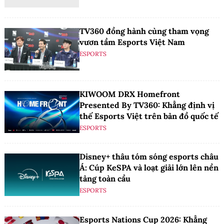
TV360 đồng hành cùng tham vọng
vươn tầm Esports Việt Nam
ESPORTS
KIWOOM DRX Homefront
Presented By TV360: Khẳng định vị
thế Esports Việt trên bản đồ quốc tế
ESPORTS
Disney+ thâu tóm sóng esports châu
Á: Cúp KeSPA và loạt giải lớn lên nền
tảng toàn cầu
ESPORTS
Esports Nations Cup 2026: Khẳng