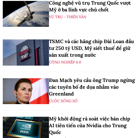
Công nghệ vũ trụ Trung Quốc vượt
Mỹ ở ba lĩnh vực chủ chốt
VŨ TRỤ - THIÊN VĂN
TSMC và các hãng chip Đài Loan đầu
tư 250 tỷ USD, Mỹ siết thuế để giữ
sản xuất trong nước
CÔNG NGHIỆP 4.0
Đan Mạch yêu cầu ông Trump ngừng
các tuyên bố đe dọa nhằm vào
Greenland
CUỘC SỐNG SỐ
Mỹ khởi động rà soát việc bán chip
AI tiên tiến của Nvidia cho Trung
Quốc