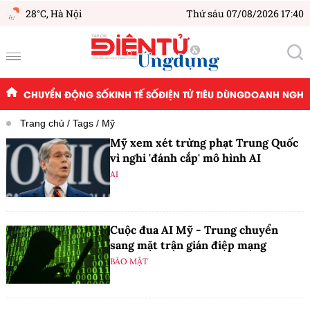
28°C,
Hà Nội
Thứ sáu 07/08/2026 17:40
CHUYỂN ĐỘNG SỐ
KINH TẾ SỐ
ĐIỆN TỬ TIÊU DÙNG
DOANH NGHIỆ
Trang chủ
Tags
Mỹ
Mỹ xem xét trừng phạt Trung Quốc
vì nghi 'đánh cắp' mô hình AI
AI
Cuộc đua AI Mỹ - Trung chuyển
sang mặt trận gián điệp mạng
BẢO MẬT