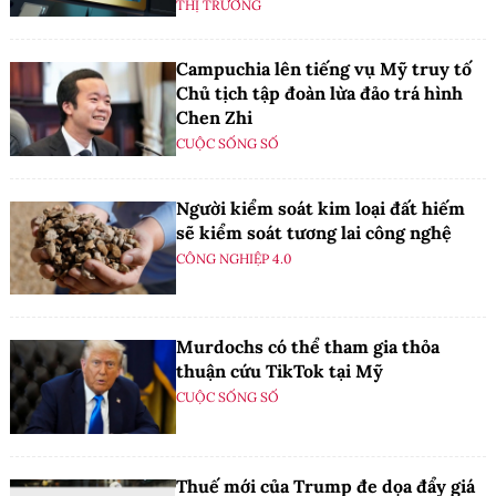
THỊ TRƯỜNG
Campuchia lên tiếng vụ Mỹ truy tố
Chủ tịch tập đoàn lừa đảo trá hình
Chen Zhi
CUỘC SỐNG SỐ
Người kiểm soát kim loại đất hiếm
sẽ kiểm soát tương lai công nghệ
CÔNG NGHIỆP 4.0
Murdochs có thể tham gia thỏa
thuận cứu TikTok tại Mỹ
CUỘC SỐNG SỐ
Thuế mới của Trump đe dọa đẩy giá