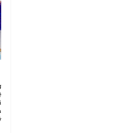
g
ệ
i
n
ý