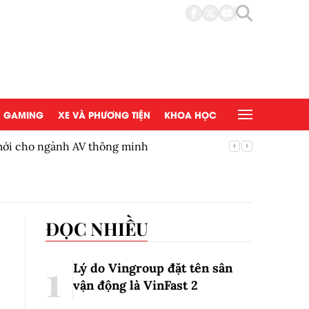
GAMING
XE VÀ PHƯƠNG TIỆN
KHOA HỌC
 mới cho ngành AV thông minh
BYD Việ
ĐỌC NHIỀU
Lý do Vingroup đặt tên sân
vận động là VinFast
2