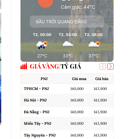
Cảm giác: 44°C
BẦU TRỜI QUANG ĐÃNG
T2, 00:00
T2, 03:00
T2, 06:00
T2, 09:00
T
27°C
33°C
37°C
37°C
GIÁ VÀNG
TỶ GIÁ
PNJ
Giá mua
Giá bán
A
TPHCM - PNJ
140,000
143,900
Miếng SJC H
Hà Nội - PNJ
140,000
143,900
Miếng SJC 
Đà Nẵng - PNJ
140,000
143,900
Miếng SJC T
Miền Tây - PNJ
140,000
143,900
N.Tròn, 3A,
Tây Nguyên - PNJ
140,000
143,900
N.Tròn, 3A,