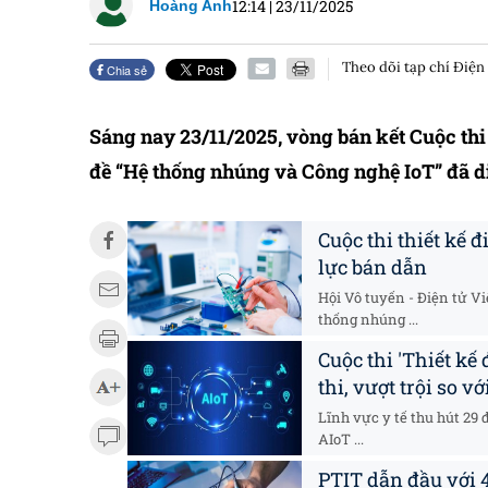
12:14
|
23/11/2025
Hoàng Anh
Theo dõi tạp chí Điện
Chia sẻ
Sáng nay 23/11/2025, vòng bán kết Cuộc thi
đề “Hệ thống nhúng và Công nghệ IoT” đã diễ
Cuộc thi thiết kế 
lực bán dẫn
Hội Vô tuyến - Điện tử Vi
thống nhúng ...
Cuộc thi 'Thiết kế
thi, vượt trội so v
Lĩnh vực y tế thu hút 29
AIoT ...
PTIT dẫn đầu với 4