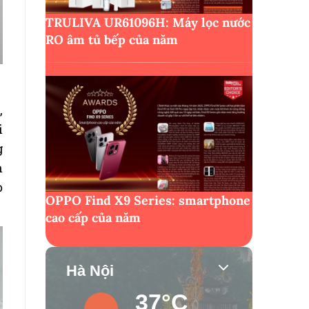
TRULIVA UR61096H: Máy lọc nước
RO âm tủ bếp của năm
,
i
g
n
o
OPPO Find X9 Series: smartphone
cao cấp của năm
Hà Nội
37°C