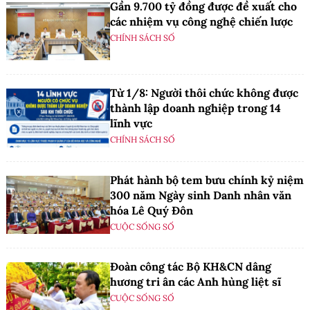
Gần 9.700 tỷ đồng được đề xuất cho
các nhiệm vụ công nghệ chiến lược
CHÍNH SÁCH SỐ
Từ 1/8: Người thôi chức không được
thành lập doanh nghiệp trong 14
lĩnh vực
CHÍNH SÁCH SỐ
Phát hành bộ tem bưu chính kỷ niệm
300 năm Ngày sinh Danh nhân văn
hóa Lê Quý Đôn
CUỘC SỐNG SỐ
Đoàn công tác Bộ KH&CN dâng
hương tri ân các Anh hùng liệt sĩ
CUỘC SỐNG SỐ