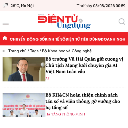
26°C,
Hà Nội
Thứ bảy 08/08/2026 00:59
CHUYỂN ĐỘNG SỐ
KINH TẾ SỐ
ĐIỆN TỬ TIÊU DÙNG
DOANH NGHIỆ
Trang chủ
Tags
Bộ Khoa học và Công nghệ
Bộ trưởng Vũ Hải Quân giữ cương vị
Chủ tịch Mạng lưới chuyên gia AI
Việt Nam toàn cầu
AI
Bộ KH&CN hoàn thiện chính sách
tần số và viễn thông, gỡ vướng cho
hạ tầng số
HẠ TẦNG THÔNG MINH