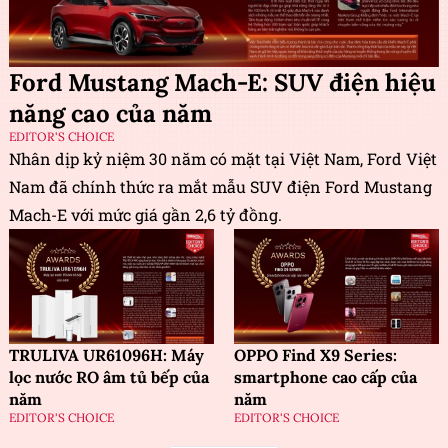
Ford Mustang Mach-E: SUV điện hiệu
năng cao của năm
EDITOR'S CHOICE
Nhân dịp kỷ niệm 30 năm có mặt tại Việt Nam, Ford Việt
Nam đã chính thức ra mắt mẫu SUV điện Ford Mustang
Mach-E với mức giá gần 2,6 tỷ đồng.
TRULIVA UR61096H: Máy
OPPO Find X9 Series:
lọc nước RO âm tủ bếp của
smartphone cao cấp của
năm
năm
EDITOR'S CHOICE
EDITOR'S CHOICE