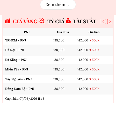
Xem thêm
GIÁ VÀNG
TỶ GIÁ
LÃI SUẤT
PNJ
Giá mua
Giá bán
TPHCM - PNJ
138,500
142,000
▼500K
Hà Nội - PNJ
138,500
142,000
▼500K
Đà Nẵng - PNJ
138,500
142,000
▼500K
Miền Tây - PNJ
138,500
142,000
▼500K
Tây Nguyên - PNJ
138,500
142,000
▼500K
Đông Nam Bộ - PNJ
138,500
142,000
▼500K
Cập nhật: 07/08/2026 11:45