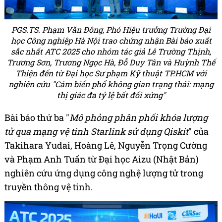
PGS.TS. Phạm Văn Đông, Phó Hiệu trưởng Trường Đại
học Công nghiệp Hà Nội trao chứng nhận Bài báo xuất
sắc nhất ATC 2025 cho nhóm tác giả Lê Trường Thịnh,
Trương Sơn, Trương Ngọc Hà, Đỗ Duy Tân và Huỳnh Thế
Thiện đến từ Đại học Sư phạm Kỹ thuật TP.HCM với
nghiên cứu "Cảm biến phổ không gian trạng thái: mạng
thị giác đa tỷ lệ bất đối xứng"
Bài báo thứ ba "
Mô phỏng phân phối khóa lượng
tử qua mạng vệ tinh Starlink sử dụng Qiskit
" của
Takihara Yudai, Hoàng Lê, Nguyễn Trọng Cường
và Phạm Anh Tuấn từ Đại học Aizu (Nhật Bản)
nghiên cứu ứng dụng công nghệ lượng tử trong
truyền thông vệ tinh.