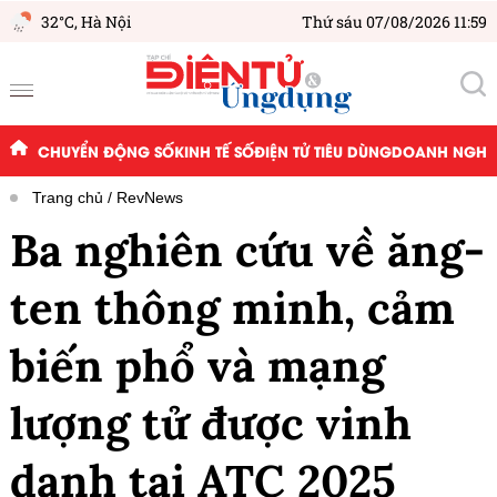
32°C,
Hà Nội
Thứ sáu 07/08/2026 11:59
CHUYỂN ĐỘNG SỐ
KINH TẾ SỐ
ĐIỆN TỬ TIÊU DÙNG
DOANH NGHIỆ
Trang chủ
RevNews
Ba nghiên cứu về ăng-
ten thông minh, cảm
biến phổ và mạng
lượng tử được vinh
danh tại ATC 2025