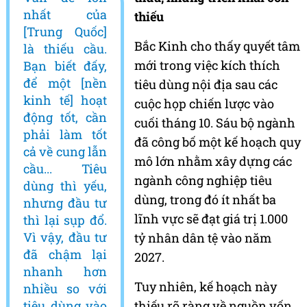
nhất của
thiếu
[Trung Quốc]
Bắc Kinh cho thấy quyết tâm
là thiếu cầu.
mới trong việc kích thích
Bạn biết đấy,
để một [nền
tiêu dùng nội địa sau các
kinh tế] hoạt
cuộc họp chiến lược vào
động tốt, cần
cuối tháng 10. Sáu bộ ngành
phải làm tốt
đã công bố một kế hoạch quy
cả về cung lẫn
mô lớn nhằm xây dựng các
cầu... Tiêu
ngành công nghiệp tiêu
dùng thì yếu,
dùng, trong đó ít nhất ba
nhưng đầu tư
lĩnh vực sẽ đạt giá trị 1.000
thì lại sụp đổ.
Vì vậy, đầu tư
tỷ nhân dân tệ vào năm
đã chậm lại
2027.
nhanh hơn
Tuy nhiên, kế hoạch này
nhiều so với
tiêu dùng vào
thiếu rõ ràng về nguồn vốn