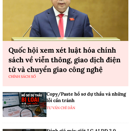
Quốc hội xem xét luật hóa chính
sách về viễn thông, giao dịch điện
tử và chuyển giao công nghệ
CHÍNH SÁCH SỐ
Copy/Paste hồ sơ dự thầu và những
lỗi cần tránh
TƯ VẤN CHỈ DẪN
Đánh giá máy giặt LG AI DD 2.0