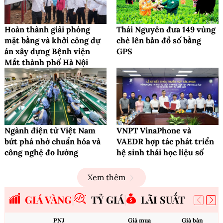
Hoàn thành giải phóng
Thái Nguyên đưa 149 vùng
mặt bằng và khởi công dự
chè lên bản đồ số bằng
án xây dựng Bệnh viện
GPS
Mắt thành phố Hà Nội
Ngành điện tử Việt Nam
VNPT VinaPhone và
bứt phá nhờ chuẩn hóa và
VAEDR hợp tác phát triển
công nghệ đo lường
hệ sinh thái học liệu số
Xem thêm
GIÁ VÀNG
TỶ GIÁ
LÃI SUẤT
PNJ
Giá mua
Giá bán