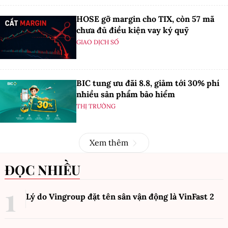
HOSE gỡ margin cho TIX, còn 57 mã
chưa đủ điều kiện vay ký quỹ
GIAO DỊCH SỐ
BIC tung ưu đãi 8.8, giảm tới 30% phí
nhiều sản phẩm bảo hiểm
THỊ TRƯỜNG
Xem thêm
ĐỌC NHIỀU
Lý do Vingroup đặt tên sân vận động là VinFast
2