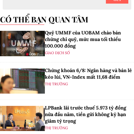
CÓ THỂ BẠN QUAN TÂM
Quỹ UMMF của UOBAM chào bán
chứng chỉ quỹ, mức mua tối thiểu
100.000 đồng
GIAO DỊCH SỐ
Chứng khoán 6/8: Ngân hàng và bán lẻ
kéo lùi, VN-Index mất 11,68 điểm
THỊ TRƯỜNG
LPBank lãi trước thuế 5.973 tỷ đồng
nửa đầu năm, tiền gửi không kỳ hạn
giảm tỷ trọng
THỊ TRƯỜNG