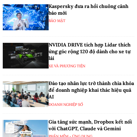
Kaspersky đưa ra hồi chuông cảnh
báo mới
BẢO MẬT
NVIDIA DRIVE tích hợp Lidar thích
ứng góc rộng 120 độ dành cho xe tự
lái
XE VÀ PHƯƠNG TIỆN
Đào tạo nhân lực trở thành chìa khóa
để doanh nghiệp khai thác hiệu quả
AI
DOANH NGHIỆP SỐ
Gia tăng sức mạnh, Dropbox kết nối
với ChatGPT, Claude và Gemini
PHẦN MỀM - ỨNG DỤNG