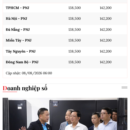
TPHCM - PNJ
138,500
142,200
Hà Nội - PNJ
138,500
142,200
Đà Nẵng - PNJ
138,500
142,200
Miền Tây - PNJ
138,500
142,200
Tây Nguyên - PNJ
138,500
142,200
Đông Nam Bộ - PNJ
138,500
142,200
Cập nhật: 08/08/2026 06:00
Doanh nghiệp số