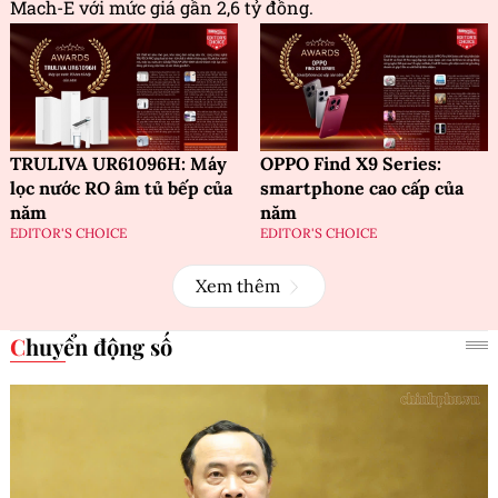
Mach-E với mức giá gần 2,6 tỷ đồng.
TRULIVA UR61096H: Máy
OPPO Find X9 Series:
lọc nước RO âm tủ bếp của
smartphone cao cấp của
năm
năm
EDITOR'S CHOICE
EDITOR'S CHOICE
Xem thêm
Chuyển động số