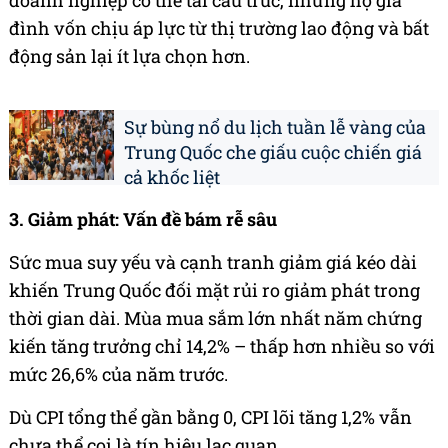
doanh nghiệp có thể tái cấu trúc, nhưng hộ gia
đình vốn chịu áp lực từ thị trường lao động và bất
động sản lại ít lựa chọn hơn.
Sự bùng nổ du lịch tuần lễ vàng của
Trung Quốc che giấu cuộc chiến giá
cả khốc liệt
3. Giảm phát: Vấn đề bám rễ sâu
Sức mua suy yếu và cạnh tranh giảm giá kéo dài
khiến Trung Quốc đối mặt rủi ro giảm phát trong
thời gian dài. Mùa mua sắm lớn nhất năm chứng
kiến tăng trưởng chỉ 14,2% – thấp hơn nhiều so với
mức 26,6% của năm trước.
Dù CPI tổng thể gần bằng 0, CPI lõi tăng 1,2% vẫn
chưa thể coi là tín hiệu lạc quan.