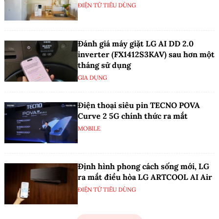
ĐIỆN TỬ TIÊU DÙNG
Đánh giá máy giặt LG AI DD 2.0
inverter (FX1412S3KAV) sau hơn một
tháng sử dụng
GIA DỤNG
Điện thoại siêu pin TECNO POVA
Curve 2 5G chính thức ra mắt
MOBILE
Định hình phong cách sống mới, LG
ra mắt điều hòa LG ARTCOOL AI Air
ĐIỆN TỬ TIÊU DÙNG