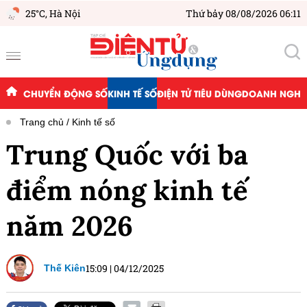
25°C,
Hà Nội
Thứ bảy 08/08/2026 06:11
CHUYỂN ĐỘNG SỐ
KINH TẾ SỐ
ĐIỆN TỬ TIÊU DÙNG
DOANH NGHIỆ
Trang chủ
Kinh tế số
Trung Quốc với ba
điểm nóng kinh tế
năm 2026
15:09
|
04/12/2025
Thế Kiên