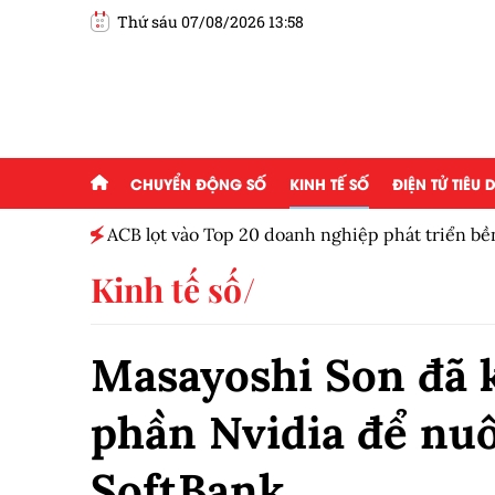
Thứ sáu 07/08/2026 13:58
CHUYỂN ĐỘNG SỐ
KINH TẾ SỐ
ĐIỆN TỬ TIÊU
ột tháng
ACB lọt vào Top 20 doanh nghiệp phát triển b
Kinh tế số
Masayoshi Son đã k
phần Nvidia để nuô
SoftBank