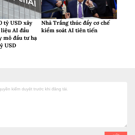
0 tỷ USD xây
Nhà Trắng thúc đẩy cơ chế
liệu AI đầu
kiểm soát AI tiên tiến
y mô đầu tư hạ
 tỷ USD