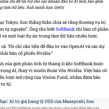
dia chỉ để tài trợ cho các khoản đầu tư AI mới, bao gồm
g tâm dữ liệu. Ả
nh minh họa: Getty.
 tại Tokyo, Son thẳng thắn chia sẻ rằng thương vụ trị
ọn tự nguyện”. Ông cho biết
SoftBank
chỉ bán cổ phần
 và một loạt dự án trung tâm dữ liệu chiến lược.
ả. Tôi chỉ cần tiền để đầu tư vào OpenAI và các dự
 phải bán cổ phiếu Nvidia.”
 của giới phân tích từ tháng 11 khi SoftBank buộc
vọng AI, thay vì muốn thoái vốn Nvidia. Việc bán cổ
iến lược mở rộng của Vision Fund, nhằm đảm bảo
tư AI.
bạc' AI trị giá hàng tỷ USD của Masayoshi Son
 lập và CEO SoftBank muốn biến tập đoàn công nghệ Nhật Bản này