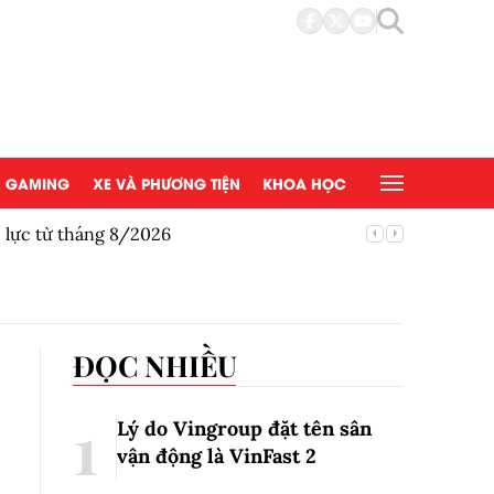
GAMING
XE VÀ PHƯƠNG TIỆN
KHOA HỌC
u lực từ tháng 8/2026
Honda gi
ĐỌC NHIỀU
Lý do Vingroup đặt tên sân
vận động là VinFast
2