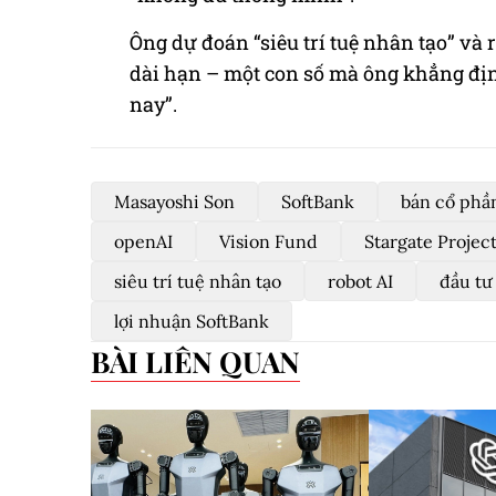
Ông dự đoán “siêu trí tuệ nhân tạo” và 
dài hạn – một con số mà ông khẳng đị
nay”.
Masayoshi Son
SoftBank
bán cổ phầ
openAI
Vision Fund
Stargate Projec
siêu trí tuệ nhân tạo
robot AI
đầu tư
lợi nhuận SoftBank
BÀI LIÊN QUAN