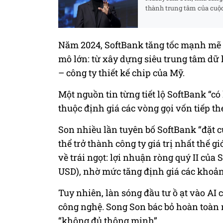
thành trung tâm của cuộc 
Năm 2024, SoftBank tăng tốc mạnh mẽ t
mô lớn: từ xây dựng siêu trung tâm dữ
– công ty thiết kế chip của Mỹ.
Một nguồn tin từng tiết lộ SoftBank “có
thuộc định giá các vòng gọi vốn tiếp t
Son nhiều lần tuyên bố SoftBank “đặt c
thể trở thành công ty giá trị nhất thế 
về trái ngọt: lợi nhuận ròng quý II của S
USD), nhờ mức tăng định giá các khoả
Tuy nhiên, làn sóng đầu tư ồ ạt vào AI
công nghệ. Song Son bác bỏ hoàn toàn 
“không đủ thông minh”.