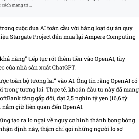
cách mạng trí ...
rong cuộc đua AI toàn cầu với hàng loạt dự án quy
 liệu Stargate Project đến mua lại Ampere Computing
 khả năng” tiếp tục rót thêm tiền vào OpenAI, tùy
heo của nhà sản xuất ChatGPT.
ược toàn bộ tương lai” vào AI. Ông tin rằng OpenAI có
giới trong tương lai. Thực tế, khoản đầu tư này đã mang
oftBank tăng gấp đôi, đạt 2,5 nghìn tỷ yen (16,6 tỷ
n nắm giữ liên quan đến OpenAI.
 cũng tạo ra lo ngại về nguy cơ hình thành bong bóng
nhận định này, thậm chí gọi những người lo sợ