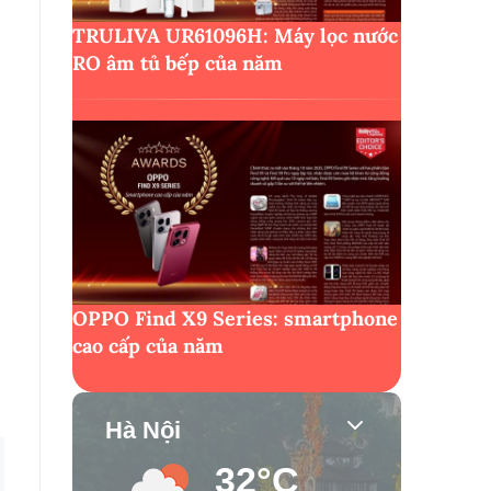
TRULIVA UR61096H: Máy lọc nước
RO âm tủ bếp của năm
OPPO Find X9 Series: smartphone
cao cấp của năm
Hà Nội
32°C