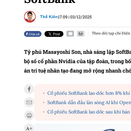
17:09
|
03/12/2025
Thế Kiên
Theo dõi tạp chí Điện
Chia sẻ
Tỷ phú Masayoshi Son, nhà sáng lập SoftBa
bộ số cổ phần Nvidia của tập đoàn, trong b
án trí tuệ nhân tạo đang mở rộng nhanh ch
Cổ phiếu SoftBank lao dốc hơn 8% khi l
SoftBank dẫn đầu làn sóng AI khi OpenA
Cổ phiếu SoftBank lao dốc sau khi bán