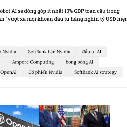
robot AI sẽ đóng góp ít nhất 10% GDP toàn cầu trong
nh “vượt xa mọi khoản đầu tư hàng nghìn tỷ USD hiệ
n Nvidia
SoftBank bán Nvidia
đầu tư AI
t
Ampere Computing
bong bóng AI
 OpenAI
Cổ phiếu Nvidia
SoftBank AI strategy