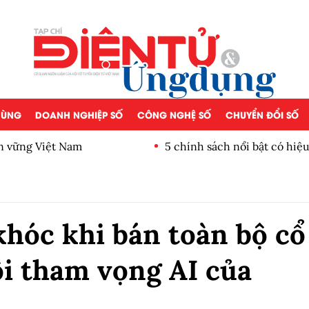
 DÙNG
DOANH NGHIỆP SỐ
CÔNG NGHỆ SỐ
CHUYỂN ĐỔI SỐ
ền vững Việt Nam
5 chính sách nổi bật có hiệ
hóc khi bán toàn bộ cổ
i tham vọng AI của