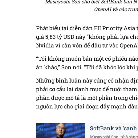
Masayoshi Son cho biết SoftBank bán Nvi
OpenAI và các trun
Phát biểu tại diễn đàn FII Priority Asia
giá 5,83 tỷ USD này “không phải lựa ch
Nvidia vì cần vốn để đầu tư vào OpenAI
“Tôi không muốn bán một cổ phiếu nào c
án khác,” Son nói. “Tôi đã khóc lóc khi
Những bình luận này củng cố nhận định
phải cơ cấu lại danh mục để nuôi tham 
phần được mô tả là một phần trong ch
nguồn lực cho giai đoạn đẩy mạnh đầu 
SoftBank và 'canh 
Masayoshi Son, nhà sáng