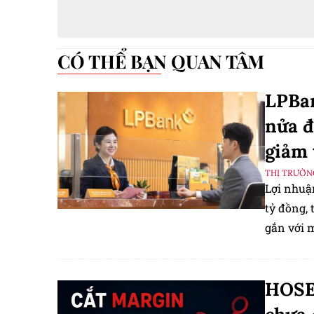
CÓ THỂ BẠN QUAN TÂM
LPBan
nửa đ
giảm 
THỊ TRƯỜN
Lợi nhuậ
tỷ đồng, 
gắn với 
ngày, giả
HOSE 