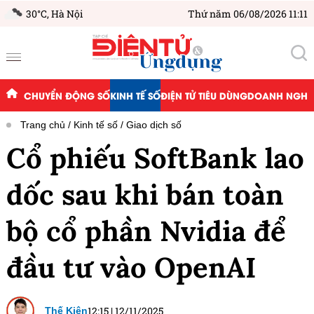
30°C,
Hà Nội
Thứ năm 06/08/2026 11:11
CHUYỂN ĐỘNG SỐ
KINH TẾ SỐ
ĐIỆN TỬ TIÊU DÙNG
DOANH NGHIỆ
Trang chủ
Kinh tế số
Giao dịch số
Cổ phiếu SoftBank lao
dốc sau khi bán toàn
bộ cổ phần Nvidia để
đầu tư vào OpenAI
12:15
|
12/11/2025
Thế Kiên