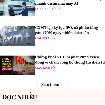
nhanh dự án nhà máy AI
DOANH NGHIỆP SỐ
CXMT lập kỷ lục IPO, cổ phiếu tăng
gần 470% ngay phiên chào sàn
GIAO DỊCH SỐ
Chứng khoán HD bị phạt 282,5 triệu
đồng vì chậm công bố thông tin điện tử
GIAO DỊCH SỐ
Xem thêm
ĐỌC NHIỀU