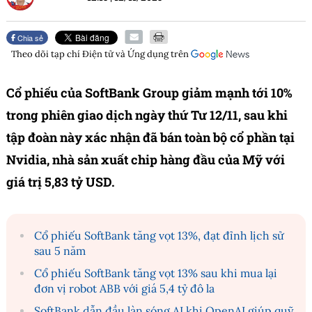
Chia sẻ
Theo dõi tạp chí
Điện tử và Ứng dụng
trên
Cổ phiếu của SoftBank Group giảm mạnh tới 10%
trong phiên giao dịch ngày thứ Tư 12/11, sau khi
tập đoàn này xác nhận đã bán toàn bộ cổ phần tại
Nvidia, nhà sản xuất chip hàng đầu của Mỹ với
giá trị 5,83 tỷ USD.
Cổ phiếu SoftBank tăng vọt 13%, đạt đỉnh lịch sử
sau 5 năm
Cổ phiếu SoftBank tăng vọt 13% sau khi mua lại
đơn vị robot ABB với giá 5,4 tỷ đô la
SoftBank dẫn đầu làn sóng AI khi OpenAI giúp quỹ