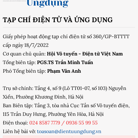
TẠP CHÍ ĐIỆN TỬ VÀ ỨNG DỤNG
Giấy phép hoạt động tạp chí điện tử số 360/GP-BTTTT
cấp ngày 18/7/2022
Cơ quan chủ quản:
Hội Vô tuyến - Điện tử Việt Nam
Tổng biên tập:
PGS.TS Trần Minh Tuấn
Phó Tổng biên tập:
Phạm Văn Anh
Trụ sở chính: Tầng 4, số 9 (Lô TT01-07, số 103) Nguyễn
Xiển, Phường Khương Đình, Hà Nội
Ban Biên tập: Tầng 3, tòa nhà Cục Tần số Vô tuyến điện,
115 Trần Duy Hưng, Phường Yên Hòa, Hà Nội
Điện thoại:
024 8587 7779
/
0936 55 99 55
Liên hệ bài vở:
toasoan@dientuungdung.vn