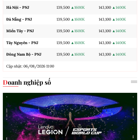
Hà Nội - PNJ
139,500
▲1600K
143,100
▲1400K
Đà Nẵng - PNJ
139,500
▲1600K
143,100
▲1400K
Miền Tây - PNJ
139,500
▲1600K
143,100
▲1400K
Tây Nguyên - PNJ
139,500
▲1600K
143,100
▲1400K
Đông Nam Bộ - PNJ
139,500
▲1600K
143,100
▲1400K
Cập nhật: 06/08/2026 11:00
Doanh nghiệp số