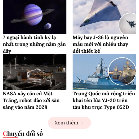
7 ngoại hành tinh kỳ lạ
Máy bay J-36 lộ nguyên
nhất trong những năm gần
mẫu mới với nhiều thay
đây
đổi thiết kế
NASA xây căn cứ Mặt
Trung Quốc mở rộng triển
Trăng, robot đào xới sẵn
khai tên lửa YJ-20 trên
sàng vào năm 2028
tàu khu trục Type 052D
Xem thêm
Chuyển đổi số