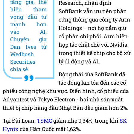
tăng giá, thể
Research, nhận định
hiện tham
SoftBank vẫn ưu tiên phần
vọng đầu tư
cứng thông qua công ty Arm
mạnh hơn
Holdings – nơi họ nắm giữ
vào AI.
cổ phần chi phối. Arm hiện
Chuyên gia
hợp tác chặt chẽ với Nvidia
Dan Ives từ
trong thiết kế chip cho bộ xử
Wedbush
lý di động và AI.
Securities
chia sẻ.
Động thái của SoftBank đã
tác động lan tỏa đến các cổ
phiếu công nghệ khu vực. Điển hình, cổ phiếu của
Advantest và Tokyo Electron - hai nhà sản xuất
thiết bị chip hàng đầu Nhật Bản đều giảm hơn 2%.
Tại Đài Loan,
TSMC
giảm nhẹ 0,34%, trong khi
SK
Hynix
của Hàn Quốc mất 1,62%.