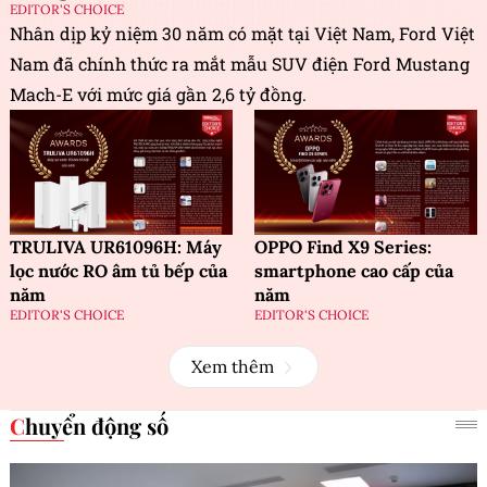
EDITOR'S CHOICE
Nhân dịp kỷ niệm 30 năm có mặt tại Việt Nam, Ford Việt
Nam đã chính thức ra mắt mẫu SUV điện Ford Mustang
Mach-E với mức giá gần 2,6 tỷ đồng.
TRULIVA UR61096H: Máy
OPPO Find X9 Series:
lọc nước RO âm tủ bếp của
smartphone cao cấp của
năm
năm
EDITOR'S CHOICE
EDITOR'S CHOICE
Xem thêm
Chuyển động số