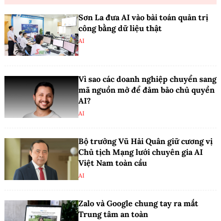
Sơn La đưa AI vào bài toán quản trị
công bằng dữ liệu thật
AI
Vì sao các doanh nghiệp chuyển sang
mã nguồn mở để đảm bảo chủ quyền
AI?
AI
Bộ trưởng Vũ Hải Quân giữ cương vị
Chủ tịch Mạng lưới chuyên gia AI
Việt Nam toàn cầu
AI
Zalo và Google chung tay ra mắt
Trung tâm an toàn