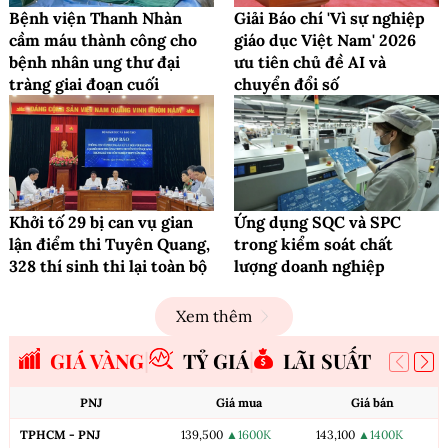
Bệnh viện Thanh Nhàn
Giải Báo chí 'Vì sự nghiệp
cầm máu thành công cho
giáo dục Việt Nam' 2026
bệnh nhân ung thư đại
ưu tiên chủ đề AI và
tràng giai đoạn cuối
chuyển đổi số
Khởi tố 29 bị can vụ gian
Ứng dụng SQC và SPC
lận điểm thi Tuyên Quang,
trong kiểm soát chất
328 thí sinh thi lại toàn bộ
lượng doanh nghiệp
Xem thêm
GIÁ VÀNG
TỶ GIÁ
LÃI SUẤT
PNJ
Giá mua
Giá bán
TPHCM - PNJ
139,500
▲1600K
143,100
▲1400K