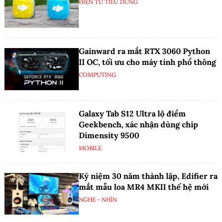
ĐIỆN TỬ TIÊU DÙNG
Gainward ra mắt RTX 3060 Python
II OC, tối ưu cho máy tính phổ thông
COMPUTING
Galaxy Tab S12 Ultra lộ điểm
Geekbench, xác nhận dùng chip
Dimensity 9500
MOBILE
Kỷ niệm 30 năm thành lập, Edifier ra
mắt mẫu loa MR4 MKII thế hệ mới
NGHE - NHÌN