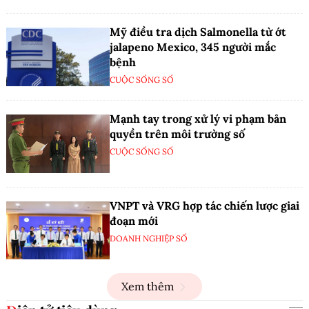
Mỹ điều tra dịch Salmonella từ ớt
jalapeno Mexico, 345 người mắc
bệnh
CUỘC SỐNG SỐ
Mạnh tay trong xử lý vi phạm bản
quyền trên môi trường số
CUỘC SỐNG SỐ
VNPT và VRG hợp tác chiến lược giai
đoạn mới
DOANH NGHIỆP SỐ
Xem thêm