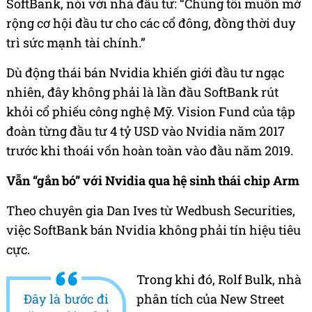
SoftBank, nói với nhà đầu tư: “Chúng tôi muốn mở
rộng cơ hội đầu tư cho các cổ đông, đồng thời duy
trì sức mạnh tài chính.”
Dù động thái bán Nvidia khiến giới đầu tư ngạc
nhiên, đây không phải là lần đầu SoftBank rút
khỏi cổ phiếu công nghệ Mỹ. Vision Fund của tập
đoàn từng đầu tư 4 tỷ USD vào Nvidia năm 2017
trước khi thoái vốn hoàn toàn vào đầu năm 2019.
Vẫn “gắn bó” với Nvidia qua hệ sinh thái chip Arm
Theo chuyên gia Dan Ives từ Wedbush Securities,
việc SoftBank bán Nvidia không phải tín hiệu tiêu
cực.
Trong khi đó, Rolf Bulk, nhà
Đây là bước đi
phân tích của New Street