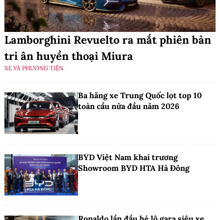
Lamborghini Revuelto ra mắt phiên bản
tri ân huyền thoại Miura
XE VÀ PHƯƠNG TIỆN
Ba hãng xe Trung Quốc lọt top 10
toàn cầu nửa đầu năm 2026
BYD Việt Nam khai trương
Showroom BYD HTA Hà Đông
Ronaldo lần đầu hé lộ gara siêu xe