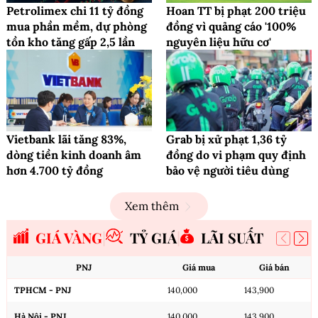
Petrolimex chi 11 tỷ đồng
Hoan TT bị phạt 200 triệu
mua phần mềm, dự phòng
đồng vì quảng cáo '100%
tồn kho tăng gấp 2,5 lần
nguyên liệu hữu cơ'
Vietbank lãi tăng 83%,
Grab bị xử phạt 1,36 tỷ
dòng tiền kinh doanh âm
đồng do vi phạm quy định
hơn 4.700 tỷ đồng
bảo vệ người tiêu dùng
Xem thêm
GIÁ VÀNG
TỶ GIÁ
LÃI SUẤT
PNJ
Giá mua
Giá bán
TPHCM - PNJ
140,000
143,900
Hà Nội - PNJ
140,000
143,900