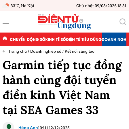
33°C,
Hà Nội
Chủ nhật 09/08/2026 18:31
CHUYỂN ĐỘNG SỐ
KINH TẾ SỐ
ĐIỆN TỬ TIÊU DÙNG
DOANH NGHIỆ
Trang chủ
Doanh nghiệp số
Kết nối sáng tạo
Garmin tiếp tục đồng
hành cùng đội tuyển
điền kinh Việt Nam
tại SEA Games 33
10:11
|
12/12/2025
Hồng Anh