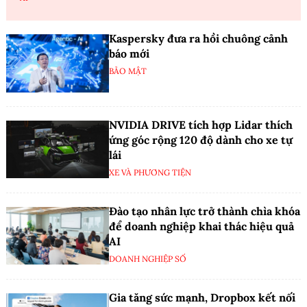
Kaspersky đưa ra hồi chuông cảnh
báo mới
BẢO MẬT
NVIDIA DRIVE tích hợp Lidar thích
ứng góc rộng 120 độ dành cho xe tự
lái
XE VÀ PHƯƠNG TIỆN
Đào tạo nhân lực trở thành chìa khóa
để doanh nghiệp khai thác hiệu quả
AI
DOANH NGHIỆP SỐ
Gia tăng sức mạnh, Dropbox kết nối