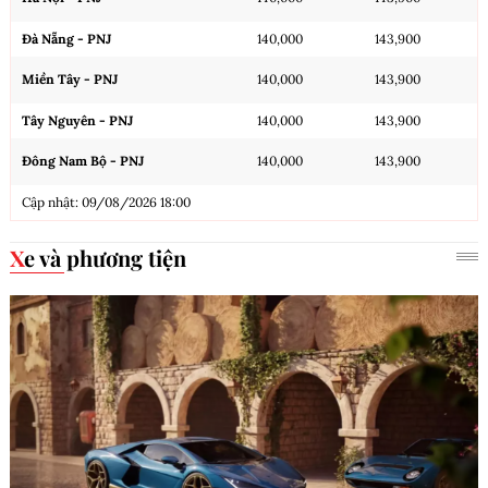
Đà Nẵng - PNJ
140,000
143,900
Miền Tây - PNJ
140,000
143,900
Tây Nguyên - PNJ
140,000
143,900
Đông Nam Bộ - PNJ
140,000
143,900
Cập nhật: 09/08/2026 18:00
Xe và phương tiện