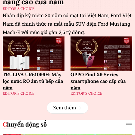
năng cao của năm
EDITOR'S CHOICE
Nhân dịp kỷ niệm 30 năm có mặt tại Việt Nam, Ford Việt
Nam đã chính thức ra mắt mẫu SUV điện Ford Mustang
Mach-E với mức giá gần 2,6 tỷ đồng.
TRULIVA UR61096H: Máy
OPPO Find X9 Series:
lọc nước RO âm tủ bếp của
smartphone cao cấp của
năm
năm
EDITOR'S CHOICE
EDITOR'S CHOICE
Xem thêm
Chuyển động số