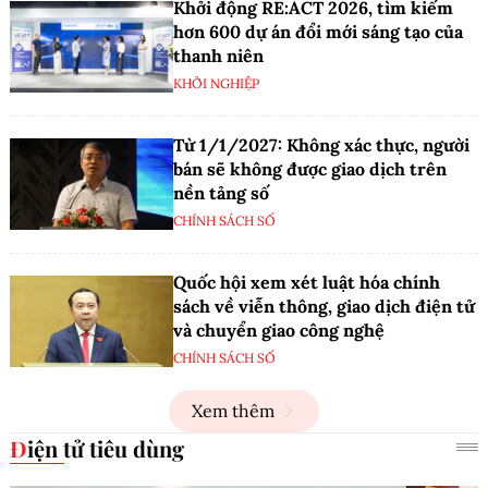
Vườn thú Hà Nội bước vào chặng
đường phát triển mới sau 50 năm
CUỘC SỐNG SỐ
Hà Nội ra mắt mô hình điểm Nhà văn
hóa - Khu thể thao đa chức năng
ĐỔI MỚI SÁNG TẠO
Khởi động RE:ACT 2026, tìm kiếm
hơn 600 dự án đổi mới sáng tạo của
thanh niên
KHỞI NGHIỆP
Từ 1/1/2027: Không xác thực, người
bán sẽ không được giao dịch trên
nền tảng số