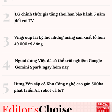
Hyundai, Kia lập kỷ lục doanh số tháng
7 tại Mỹ nhờ xe hybrid tăng vọt
XE VÀ PHƯƠNG TIỆN
Xem thêm
ĐỌC NHIỀU
Lý do Vingroup đặt tên sân vận động là VinFast
2
LG chính thức gia tăng thời hạn bảo hành 5 năm
đối với TV
Vingroup lãi kỷ lục nhưng mảng sản xuất lỗ hơn
49.000 tỷ đồng