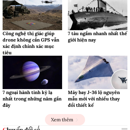
Mỹ cấp phép cho vệ tinh dự phòng GPS
đầu tiên của một công ty tư nhân
VŨ TRỤ - THIÊN VĂN
Công nghệ thị giác giúp
7 tàu ngầm nhanh nhất thế
drone không cần GPS vẫn
giới hiện nay
xác định chính xác mục
tiêu