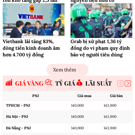
BYD Việt Nam khai trương Showroom
BYD HTA Hà Đông
XE 365
Petrolimex chi 11 tỷ đồng
Hoan TT bị phạt 200 triệu
mua phần mềm, dự phòng
đồng vì quảng cáo '100%
tồn kho tăng gấp 2,5 lần
nguyên liệu hữu cơ'
Vietbank lãi tăng 83%,
Grab bị xử phạt 1,36 tỷ
dòng tiền kinh doanh âm
đồng do vi phạm quy định
hơn 4.700 tỷ đồng
bảo vệ người tiêu dùng