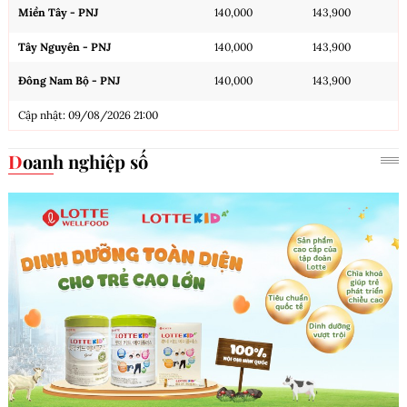
Xem thêm
GIÁ VÀNG
TỶ GIÁ
LÃI SUẤT
PNJ
Giá mua
Giá bán
TPHCM - PNJ
140,000
143,900
Hà Nội - PNJ
140,000
143,900
Đà Nẵng - PNJ
140,000
143,900
Miền Tây - PNJ
140,000
143,900
Tây Nguyên - PNJ
140,000
143,900
Đông Nam Bộ - PNJ
140,000
143,900
Cập nhật: 09/08/2026 21:00
Doanh nghiệp số