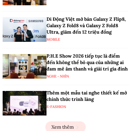
Lên nhạc chuẩn mood cùng Alpha
Works tại P.H.E Show 2026
ĐIỆN TỬ TIÊU DÙNG
PGI giới thiệu hệ sinh thái mới cho
ngành AV thông minh
NGHE - NHÌN
Di Động Việt mở bán Galaxy Z Flip8,
Galaxy Z Fold8 và Galaxy Z Fold8
Ultra, giảm đến 12 triệu đồng
MOBILE