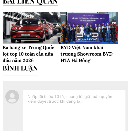
BYD
xe điện
14 triệu xe năng lượng mới
BYD Brasil xuất xưởng
ô tô hybrid Việt Nam
xe điện BYD Song Pro
BYD xe năng lượng mới toàn cầu
BYD Việt Nam
Xe điện BYD
BÀI LIÊN QUAN
Ba hãng xe Trung Quốc
BYD Việt Nam khai
lọt top 10 toàn cầu nửa
trương Showroom BYD