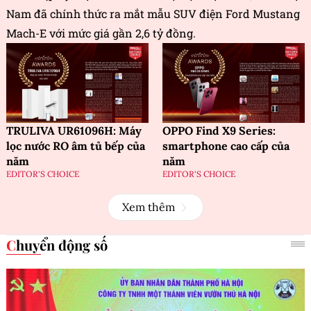
Ford Mustang Mach-E: SUV điện hiệu
năng cao của năm
EDITOR'S CHOICE
Nhân dịp kỷ niệm 30 năm có mặt tại Việt Nam, Ford Việt
Nam đã chính thức ra mắt mẫu SUV điện Ford Mustang
Mach-E với mức giá gần 2,6 tỷ đồng.