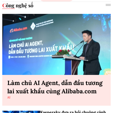
P.H.E Show 2026 tiếp tục là điểm
đến không thể bỏ qua của những ai
đam mê âm thanh và giải trí gia đình
NGHE - NHÌN
Thêm một mẫu tai nghe thiết kế mở
chính thức trình làng
E-FASHION
Xem thêm
Công nghệ số