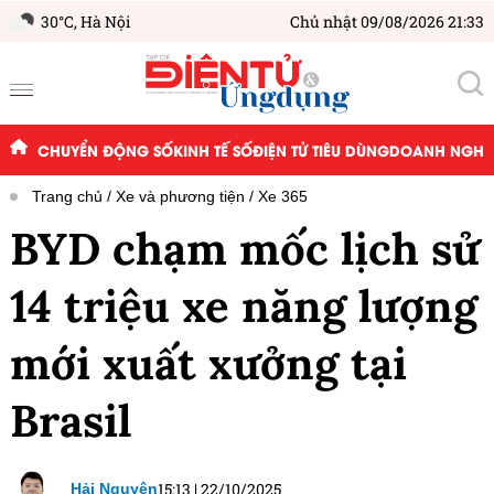
30°C,
Hà Nội
Chủ nhật 09/08/2026 21:33
CHUYỂN ĐỘNG SỐ
KINH TẾ SỐ
ĐIỆN TỬ TIÊU DÙNG
DOANH NGHIỆ
Trang chủ
Xe và phương tiện
Xe 365
BYD chạm mốc lịch sử
14 triệu xe năng lượng
mới xuất xưởng tại
Brasil
15:13
|
22/10/2025
Hải Nguyên