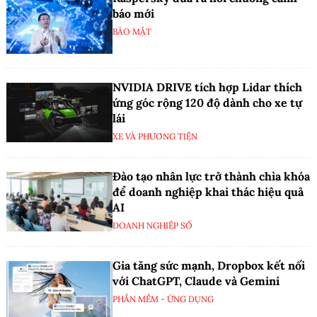
Làm chủ AI Agent, dẫn đầu tương
lai xuất khẩu cùng Alibaba.com
AI
Kaspersky đưa ra hồi chuông cảnh
báo mới
BẢO MẬT
NVIDIA DRIVE tích hợp Lidar thích
ứng góc rộng 120 độ dành cho xe tự
lái