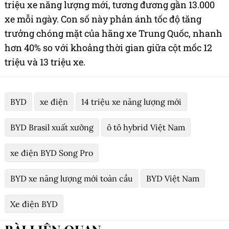
Trước đó, ngày 24/7/2025 BYD đã xuất xưởng chiếc
xe năng lượng mới thứ 13 triệu tại Khu sản xuất
Xiaomo, thuộc Khu hợp tác đặc biệt Thâm Quyến -
Sơn Vĩ. Chiếc YANGWANG U7, dòng sedan điện
hạng sang, trở thành sản phẩm đánh dấu cột mốc
lịch sử này.
Chỉ trong khoảng thời gian hơn 70 ngày từ cột mốc
13 triệu đến 14 triệu xe, BYD đã sản xuất thêm 1
triệu xe năng lượng mới, tương đương gần 13.000
xe mỗi ngày. Con số này phản ánh tốc độ tăng
trưởng chóng mặt của hãng xe Trung Quốc, nhanh
hơn 40% so với khoảng thời gian giữa cột mốc 12
triệu và 13 triệu xe.