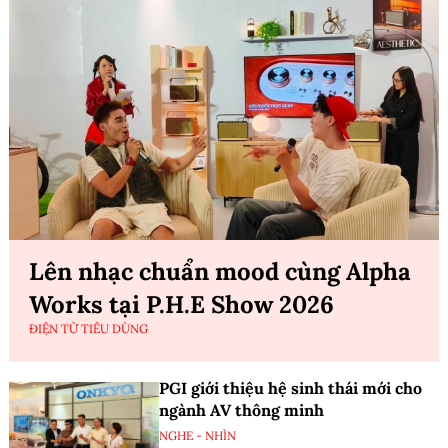
CHÍNH SÁCH SỐ
Quốc hội xem xét luật hóa chính
sách về viễn thông, giao dịch điện tử
và chuyển giao công nghệ
CHÍNH SÁCH SỐ
Xem thêm
Điện tử tiêu dùng