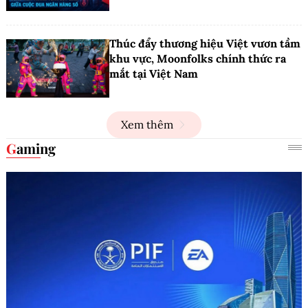
Khởi động RE:ACT 2026, tìm kiếm
hơn 600 dự án đổi mới sáng tạo của
thanh niên
VietinBank lãi lớn, dòng tiền thanh
toán suy giảm giữa cuộc đua ngân
hàng số
Thúc đẩy thương hiệu Việt vươn tầm
khu vực, Moonfolks chính thức ra
mắt tại Việt Nam
Xem thêm