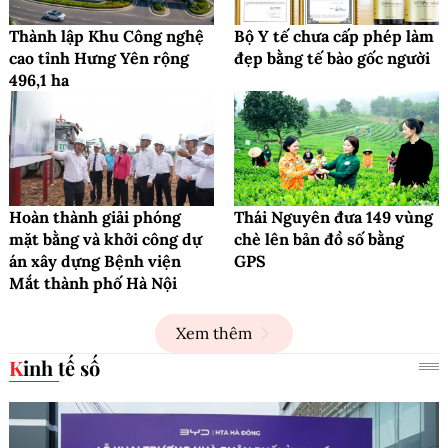
ICFM 2026: Mở lối phát triển Y học bào
thai trong kỷ nguyên mới
Y TẾ SỐ
Thành lập Khu Công nghệ
Bộ Y tế chưa cấp phép làm
cao tỉnh Hưng Yên rộng
đẹp bằng tế bào gốc người
496,1 ha