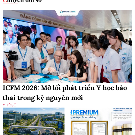
7 ngoại hành tinh kỳ lạ
Máy bay J-36 lộ nguyên
nhất trong những năm gần
mẫu mới với nhiều thay
đây
đổi thiết kế
Xem thêm
Chuyển đổi số