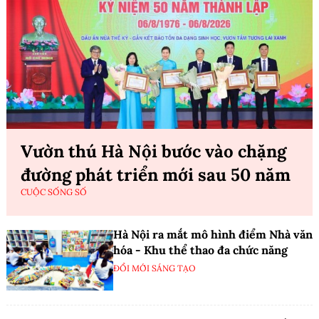
TRULIVA UR61096H: Máy
OPPO Find X9 Series:
lọc nước RO âm tủ bếp của
smartphone cao cấp của
năm
năm
EDITOR'S CHOICE
EDITOR'S CHOICE
Xem thêm
Chuyển động số