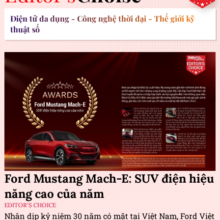
Người dùng Việt đã có thể trải nghiệm Google
Gemini Spark ngay hôm nay
Hưng Yên sắp có Khu Công nghệ cao gần 500ha
phát triển AI, robot và IoT
Editor's
Choise
Điện tử đa dụng - Công nghệ thời đại - Thế giới kỹ
thuật số