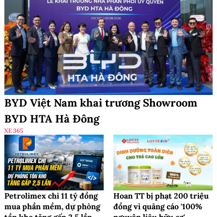
Hoàn thành giải phóng
Thái Nguyên đưa 149 vùng
mặt bằng và khởi công dự
chè lên bản đồ số bằng
án xây dựng Bệnh viện
GPS
Mắt thành phố Hà Nội
Xem thêm
Kinh tế số