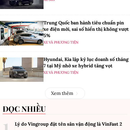
XE VÀ PHƯƠNG TIỆN
Phát triển nguồn nhân lực, Ford Việt
Nam ra mắt Trung tâm đào tạo mới
NHÂN LỰC SỐ
Volkswagen ID. Era 9X nhận cọc tại
Việt Nam, giá bán dưới 3 tỷ đồng
XE 365
Trung Quốc ban hành tiêu chuẩn pin
xe điện mới, sai số hiển thị không vượt
5%
XE VÀ PHƯƠNG TIỆN