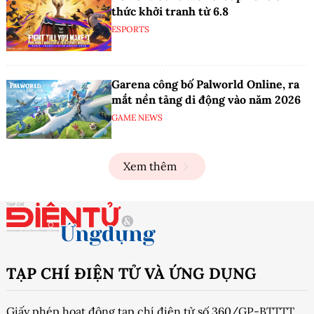
Siêu phẩm Black Myth: Wukong
giảm giá 30% trên mọi nền tảng
GAME NEWS
Lenovo đồng hành cùng Esports
World Cup 2026
GAMING
PUBG Mobile World Cup 2026 chính
thức khởi tranh từ 6.8
ESPORTS
Garena công bố Palworld Online, ra
mắt nền tảng di động vào năm 2026
GAME NEWS