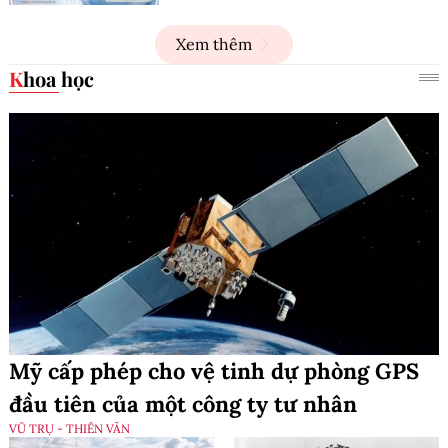
XE VÀ PHƯƠNG TIỆN
Đào tạo nhân lực trở thành chìa khóa
để doanh nghiệp khai thác hiệu quả
AI
DOANH NGHIỆP SỐ
Gia tăng sức mạnh, Dropbox kết nối
với ChatGPT, Claude và Gemini
PHẦN MỀM - ỨNG DỤNG
Xem thêm
Khoa học