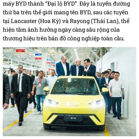
Ông Vương Truyền Phúc đồng thời công bố BYD sẽ
cung cấp 30 xe năng lượng mới phục vụ Hội nghị
Biến đổi Khí hậu Liên Hợp Quốc lần thứ 30 (COP30)
tổ chức tại Belém, bang Pará. Sau hội nghị, các xe
này sẽ được trao tặng cho trường học và tổ chức
công tại địa phương, tiếp tục phục vụ cộng đồng và
thúc đẩy giao thông xanh.
Trước thềm sự kiện, Quốc hội bang Bahia đã thông
qua việc đổi tên tuyến đường chính phía trước nhà
máy BYD thành “Đại lộ BYD”. Đây là tuyến đường
thứ ba trên thế giới mang tên BYD, sau các tuyến
tại Lancaster (Hoa Kỳ) và Rayong (Thái Lan), thể
hiện tầm ảnh hưởng ngày càng sâu rộng của
thương hiệu trên bản đồ công nghiệp toàn cầu.