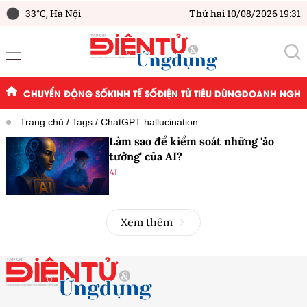
33°C,
Hà Nội
Thứ hai 10/08/2026 19:31
CHUYỂN ĐỘNG SỐ
KINH TẾ SỐ
ĐIỆN TỬ TIÊU DÙNG
DOANH NGHIỆ
Trang chủ
Tags
ChatGPT hallucination
Làm sao để kiểm soát những 'ảo
tưởng' của AI?
AI
Xem thêm