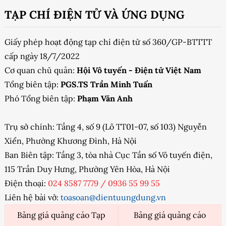
TẠP CHÍ ĐIỆN TỬ VÀ ỨNG DỤNG
Giấy phép hoạt động tạp chí điện tử số 360/GP-BTTTT
cấp ngày 18/7/2022
Cơ quan chủ quản:
Hội Vô tuyến - Điện tử Việt Nam
Tổng biên tập:
PGS.TS Trần Minh Tuấn
Phó Tổng biên tập:
Phạm Văn Anh
Trụ sở chính: Tầng 4, số 9 (Lô TT01-07, số 103) Nguyễn
Xiển, Phường Khương Đình, Hà Nội
Ban Biên tập: Tầng 3, tòa nhà Cục Tần số Vô tuyến điện,
115 Trần Duy Hưng, Phường Yên Hòa, Hà Nội
Điện thoại:
024 8587 7779
/
0936 55 99 55
Liên hệ bài vở:
toasoan@dientuungdung.vn
Bảng giá quảng cáo Tạp
Bảng giá quảng cáo