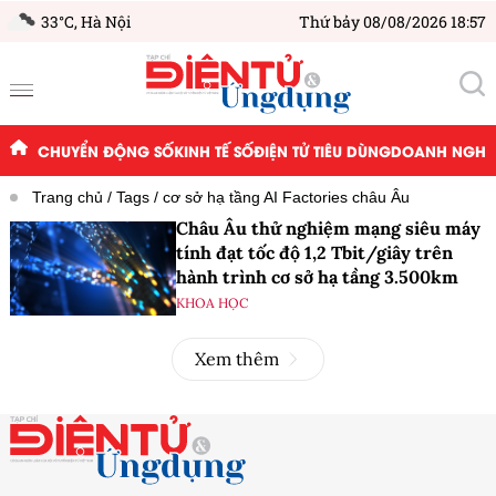
33°C,
Hà Nội
Thứ bảy 08/08/2026 18:57
CHUYỂN ĐỘNG SỐ
KINH TẾ SỐ
ĐIỆN TỬ TIÊU DÙNG
DOANH NGHIỆ
Trang chủ
Tags
cơ sở hạ tầng AI Factories châu Âu
Châu Âu thử nghiệm mạng siêu máy
tính đạt tốc độ 1,2 Tbit/giây trên
hành trình cơ sở hạ tầng 3.500km
KHOA HỌC
Xem thêm