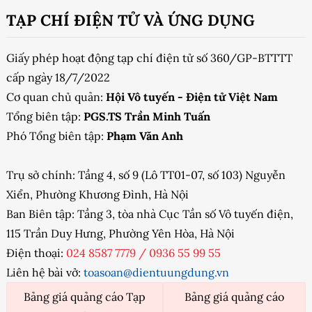
TẠP CHÍ ĐIỆN TỬ VÀ ỨNG DỤNG
Giấy phép hoạt động tạp chí điện tử số 360/GP-BTTTT
cấp ngày 18/7/2022
Cơ quan chủ quản:
Hội Vô tuyến - Điện tử Việt Nam
Tổng biên tập:
PGS.TS Trần Minh Tuấn
Phó Tổng biên tập:
Phạm Văn Anh
Trụ sở chính: Tầng 4, số 9 (Lô TT01-07, số 103) Nguyễn
Xiển, Phường Khương Đình, Hà Nội
Ban Biên tập: Tầng 3, tòa nhà Cục Tần số Vô tuyến điện,
115 Trần Duy Hưng, Phường Yên Hòa, Hà Nội
Điện thoại:
024 8587 7779
/
0936 55 99 55
Liên hệ bài vở:
toasoan@dientuungdung.vn
Bảng giá quảng cáo Tạp
Bảng giá quảng cáo