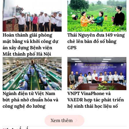
Hoàn thành giải phóng
Thái Nguyên đưa 149 vùng
mặt bằng và khởi công dự
chè lên bản đồ số bằng
án xây dựng Bệnh viện
GPS
Mắt thành phố Hà Nội
Ngành điện tử Việt Nam
VNPT VinaPhone và
bứt phá nhờ chuẩn hóa và
VAEDR hợp tác phát triển
công nghệ đo lường
hệ sinh thái học liệu số
Xem thêm