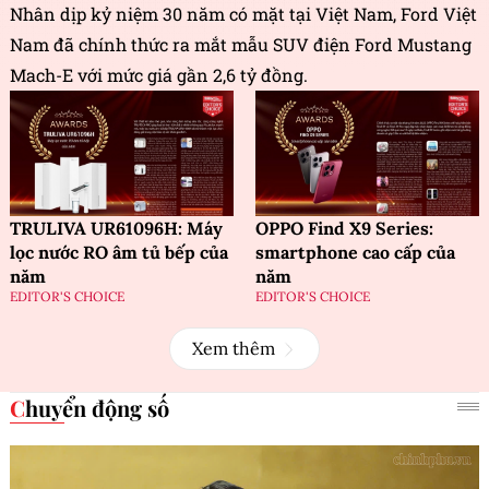
Nhân dịp kỷ niệm 30 năm có mặt tại Việt Nam, Ford Việt
Nam đã chính thức ra mắt mẫu SUV điện Ford Mustang
Mach-E với mức giá gần 2,6 tỷ đồng.
TRULIVA UR61096H: Máy
OPPO Find X9 Series:
lọc nước RO âm tủ bếp của
smartphone cao cấp của
năm
năm
EDITOR'S CHOICE
EDITOR'S CHOICE
Xem thêm
Chuyển động số