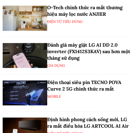
O-Tech chính thức ra mắt thương
hiệu máy lọc nước ANJIER
ĐIỆN TỬ TIÊU DÙNG
Đánh giá máy giặt LG AI DD 2.0
inverter (FX1412S3KAV) sau hơn một
tháng sử dụng
GIA DỤNG
Điện thoại siêu pin TECNO POVA
Curve 2 5G chính thức ra mắt
MOBILE
Định hình phong cách sống mới, LG
ra mắt điều hòa LG ARTCOOL AI Air