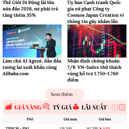
Thế Giới Di Động lãi lớn
Ủy ban Cạnh tranh Quốc
nửa đầu 2026, nợ phải trả
gia xử phạt Công ty
tăng thêm 35%
Cosmos Japan Creation vì
thông tin gây nhầm lẫn
Làm chủ AI Agent, dẫn đầu
Nhận định chứng khoán
tương lai xuất khẩu cùng
7/8: VN-Index thử thách
Alibaba.com
vùng hỗ trợ 1.750-1.760
điểm
Xem thêm
GIÁ VÀNG
TỶ GIÁ
LÃI SUẤT
PNJ
Giá mua
Giá bán
TPHCM - PNJ
138,500
142,200
▼300K