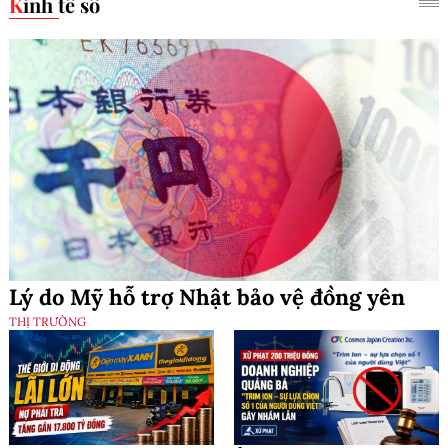
Kinh tế số
Lý do Mỹ hỗ trợ Nhật bảo vệ đồng yên
THỊ TRƯỜNG