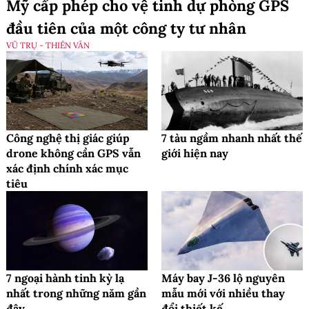
Mỹ cấp phép cho vệ tinh dự phòng GPS
đầu tiên của một công ty tư nhân
VŨ TRỤ - THIÊN VĂN
Công nghệ thị giác giúp
7 tàu ngầm nhanh nhất thế
drone không cần GPS vẫn
giới hiện nay
xác định chính xác mục
tiêu
7 ngoại hành tinh kỳ lạ
Máy bay J-36 lộ nguyên
nhất trong những năm gần
mẫu mới với nhiều thay
đây
đổi thiết kế