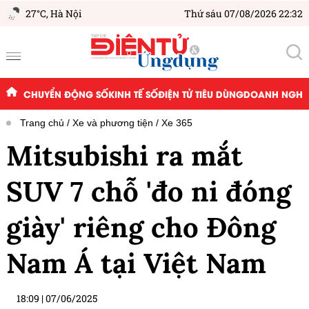
27°C,
Hà Nội
Thứ sáu 07/08/2026 22:32
CHUYỂN ĐỘNG SỐ
KINH TẾ SỐ
ĐIỆN TỬ TIÊU DÙNG
DOANH NGHIỆ
Trang chủ
Xe và phương tiện
Xe 365
Mitsubishi ra mắt
SUV 7 chỗ 'đo ni đóng
giày' riêng cho Đông
Nam Á tại Việt Nam
18:09
|
07/06/2025