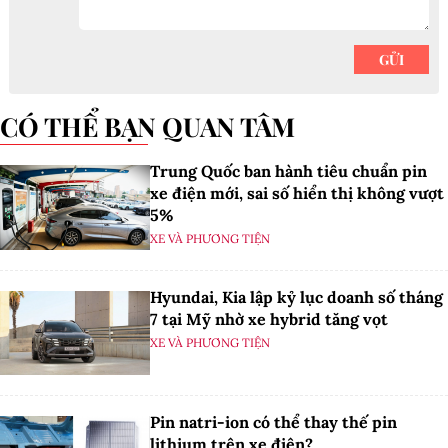
CÓ THỂ BẠN QUAN TÂM
Trung Quốc ban hành tiêu chuẩn pin
xe điện mới, sai số hiển thị không vượt
5%
XE VÀ PHƯƠNG TIỆN
Hyundai, Kia lập kỷ lục doanh số tháng
7 tại Mỹ nhờ xe hybrid tăng vọt
XE VÀ PHƯƠNG TIỆN
Pin natri-ion có thể thay thế pin
lithium trên xe điện?