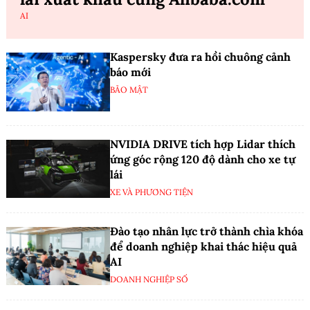
AI
Kaspersky đưa ra hồi chuông cảnh
báo mới
BẢO MẬT
NVIDIA DRIVE tích hợp Lidar thích
ứng góc rộng 120 độ dành cho xe tự
lái
XE VÀ PHƯƠNG TIỆN
Đào tạo nhân lực trở thành chìa khóa
để doanh nghiệp khai thác hiệu quả
AI
DOANH NGHIỆP SỐ