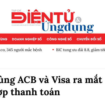
 DÙNG
DOANH NGHIỆP SỐ
CÔNG NGHỆ SỐ
CHUYỂN ĐỔI SỐ
xico, 345 người mắc bệnh
BIC tung ưu đãi 8.8, giảm t
ùng ACB và Visa ra mắt
hợp thanh toán