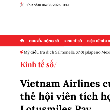
Thứ năm 06/08/2026 10:41
CHUYỂN ĐỘNG SỐ
KINH TẾ SỐ
ĐIỆN TỬ TIÊU
Mỹ điều tra dịch Salmonella từ ớt jalapeno Me
Kinh tế số
Vietnam Airlines c
thẻ hội viên tích 
Lotusmiles Pay