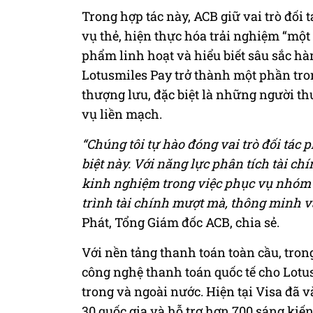
Trong hợp tác này, ACB giữ vai trò đối
vụ thẻ, hiện thực hóa trải nghiệm “một
phẩm linh hoạt và hiểu biết sâu sắc h
Lotusmiles Pay trở thành một phần tr
thượng lưu, đặc biệt là những người t
vụ liền mạch.
“Chúng tôi tự hào đóng vai trò đối tác
biệt này. Với năng lực phân tích tài c
kinh nghiệm trong việc phục vụ nhóm
trình tài chính mượt mà, thông minh v
Phát, Tổng Giám đốc ACB, chia sẻ.
Với nền tảng thanh toán toàn cầu, tron
công nghệ thanh toán quốc tế cho Lot
trong và ngoài nước. Hiện tại Visa đã
30 quốc gia và hỗ trợ hơn 700 sáng ki