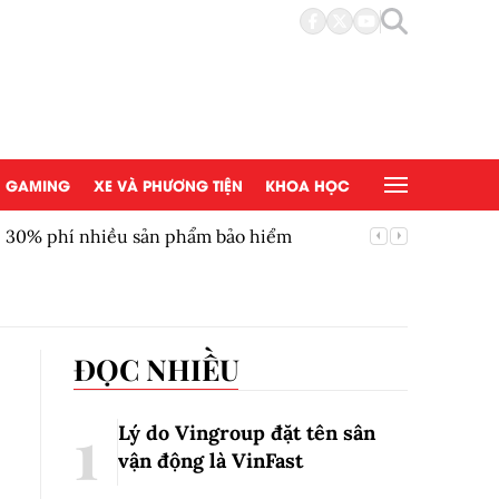
GAMING
XE VÀ PHƯƠNG TIỆN
KHOA HỌC
ới 30% phí nhiều sản phẩm bảo hiểm
Nhận địn
ĐỌC NHIỀU
Lý do Vingroup đặt tên sân
vận động là VinFast