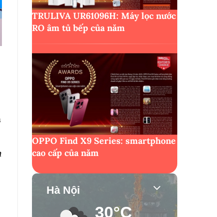
TRULIVA UR61096H: Máy lọc nước
RO âm tủ bếp của năm
à
OPPO Find X9 Series: smartphone
h
cao cấp của năm
Hà Nội
30°C