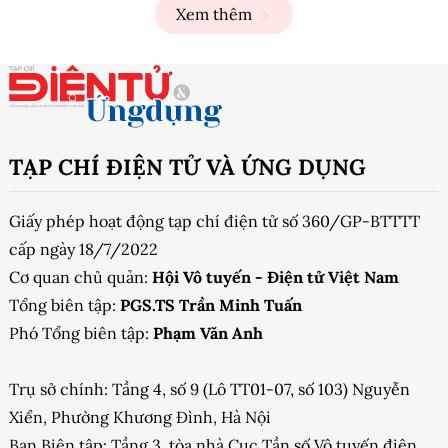
Xem thêm
TẠP CHÍ ĐIỆN TỬ VÀ ỨNG DỤNG
Giấy phép hoạt động tạp chí điện tử số 360/GP-BTTTT
cấp ngày 18/7/2022
Cơ quan chủ quản:
Hội Vô tuyến - Điện tử Việt Nam
Tổng biên tập:
PGS.TS Trần Minh Tuấn
Phó Tổng biên tập:
Phạm Văn Anh
Trụ sở chính: Tầng 4, số 9 (Lô TT01-07, số 103) Nguyễn
Xiển, Phường Khương Đình, Hà Nội
Ban Biên tập: Tầng 3, tòa nhà Cục Tần số Vô tuyến điện,