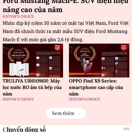
Ford Mustang Mach-E: SUV điện hiệu
năng cao của năm
EDITOR'S CHOICE
Nhân dịp kỷ niệm 30 năm có mặt tại Việt Nam, Ford Việt
Nam đã chính thức ra mắt mẫu SUV điện Ford Mustang
Mach-E với mức giá gần 2,6 tỷ đồng.
TRULIVA UR61096H: Máy
OPPO Find X9 Series:
lọc nước RO âm tủ bếp của
smartphone cao cấp của
năm
năm
EDITOR'S CHOICE
EDITOR'S CHOICE
Xem thêm
Chuyển động số