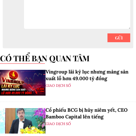
CÓ THỂ BẠN QUAN TÂM
Vingroup lãi kỷ lục nhưng mảng sản
xuất lỗ hơn 49.000 tỷ đồng
GIAO DỊCH SỐ
Cổ phiếu BCG bị hủy niêm yết, CEO
Bamboo Capital lên tiếng
GIAO DỊCH SỐ