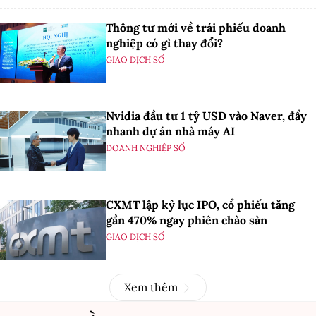
Thông tư mới về trái phiếu doanh
nghiệp có gì thay đổi?
GIAO DỊCH SỐ
Nvidia đầu tư 1 tỷ USD vào Naver, đẩy
nhanh dự án nhà máy AI
DOANH NGHIỆP SỐ
CXMT lập kỷ lục IPO, cổ phiếu tăng
gần 470% ngay phiên chào sàn
GIAO DỊCH SỐ
Xem thêm