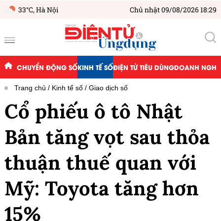
33°C,
Hà Nội
Chủ nhật 09/08/2026 18:29
CHUYỂN ĐỘNG SỐ
KINH TẾ SỐ
ĐIỆN TỬ TIÊU DÙNG
DOANH NGHIỆ
Trang chủ
Kinh tế số
Giao dịch số
Cổ phiếu ô tô Nhật
Bản tăng vọt sau thỏa
thuận thuế quan với
Mỹ: Toyota tăng hơn
15%