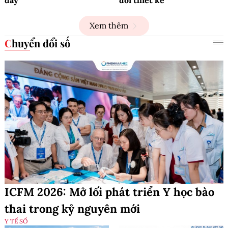
đây
đổi thiết kế
Xem thêm
Chuyển đổi số
ICFM 2026: Mở lối phát triển Y học bào
thai trong kỷ nguyên mới
Y TẾ SỐ