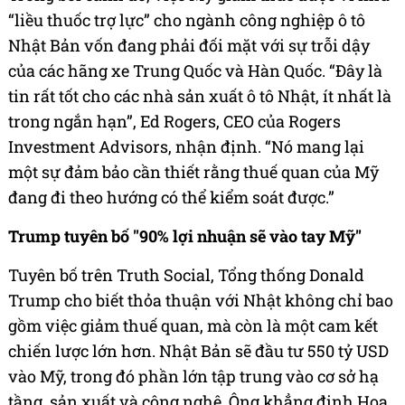
“liều thuốc trợ lực” cho ngành công nghiệp ô tô
Nhật Bản vốn đang phải đối mặt với sự trỗi dậy
của các hãng xe Trung Quốc và Hàn Quốc. “Đây là
tin rất tốt cho các nhà sản xuất ô tô Nhật, ít nhất là
trong ngắn hạn”, Ed Rogers, CEO của Rogers
Investment Advisors, nhận định. “Nó mang lại
một sự đảm bảo cần thiết rằng thuế quan của Mỹ
đang đi theo hướng có thể kiểm soát được.”
Trump tuyên bố "90% lợi nhuận sẽ vào tay Mỹ"
Tuyên bố trên Truth Social, Tổng thống Donald
Trump cho biết thỏa thuận với Nhật không chỉ bao
gồm việc giảm thuế quan, mà còn là một cam kết
chiến lược lớn hơn. Nhật Bản sẽ đầu tư 550 tỷ USD
vào Mỹ, trong đó phần lớn tập trung vào cơ sở hạ
tầng, sản xuất và công nghệ. Ông khẳng định Hoa