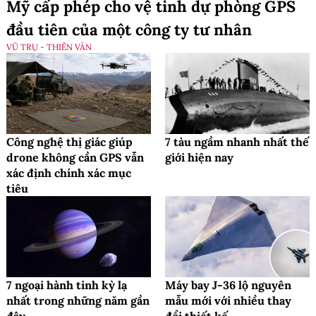
Mỹ cấp phép cho vệ tinh dự phòng GPS
đầu tiên của một công ty tư nhân
VŨ TRỤ - THIÊN VĂN
Công nghệ thị giác giúp
7 tàu ngầm nhanh nhất thế
drone không cần GPS vẫn
giới hiện nay
xác định chính xác mục
tiêu
7 ngoại hành tinh kỳ lạ
Máy bay J-36 lộ nguyên
nhất trong những năm gần
mẫu mới với nhiều thay