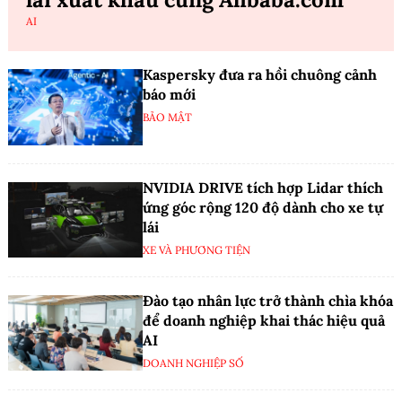
AI
Kaspersky đưa ra hồi chuông cảnh
báo mới
BẢO MẬT
NVIDIA DRIVE tích hợp Lidar thích
ứng góc rộng 120 độ dành cho xe tự
lái
XE VÀ PHƯƠNG TIỆN
Đào tạo nhân lực trở thành chìa khóa
để doanh nghiệp khai thác hiệu quả
AI
DOANH NGHIỆP SỐ