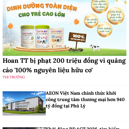
Hoan TT bị phạt 200 triệu đồng vì quảng
cáo '100% nguyên liệu hữu cơ'
THỊ TRƯỜNG
AEON Việt Nam chính thức khởi
công trung tâm thương mại hơn 940
tỷ đồng tại Phủ Lý