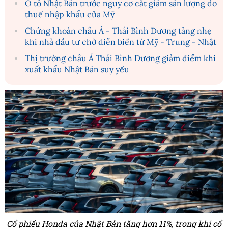
Ô tô Nhật Bản trước nguy cơ cắt giảm sản lượng do
thuế nhập khẩu của Mỹ
Chứng khoán châu Á - Thái Bình Dương tăng nhẹ
khi nhà đầu tư chờ diễn biến từ Mỹ - Trung - Nhật
Thị trường châu Á Thái Bình Dương giảm điểm khi
xuất khẩu Nhật Bản suy yếu
Cổ phiếu Honda của Nhật Bản tăng hơn 11%, trong khi cổ