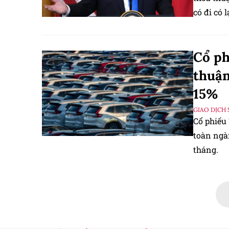
có đi có 
Tokyo và
Cổ ph
thuận
15%
GIAO DỊCH 
Cổ phiếu
toàn ngà
tháng.