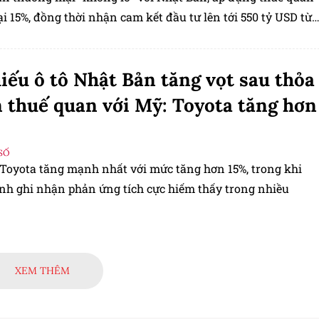
lại 15%, đồng thời nhận cam kết đầu tư lên tới 550 tỷ USD từ
o nền kinh tế Mỹ.
iếu ô tô Nhật Bản tăng vọt sau thỏa
 thuế quan với Mỹ: Toyota tăng hơn
SỐ
 Toyota tăng mạnh nhất với mức tăng hơn 15%, trong khi
nh ghi nhận phản ứng tích cực hiếm thấy trong nhiều
XEM THÊM