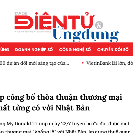
 DÙNG
DOANH NGHIỆP SỐ
CÔNG NGHỆ SỐ
CHUYỂN ĐỔI SỐ
án đổi mới sáng tạo của
VietinBank lãi lớn, dòng t
số
 công bố thỏa thuận thương mại
hất từng có với Nhật Bản
ng Mỹ Donald Trump ngày 22/7 tuyên bố đã đạt được một
ận thương mại "khổng lồ" với Nhật Bản, áp dụng thuế quan