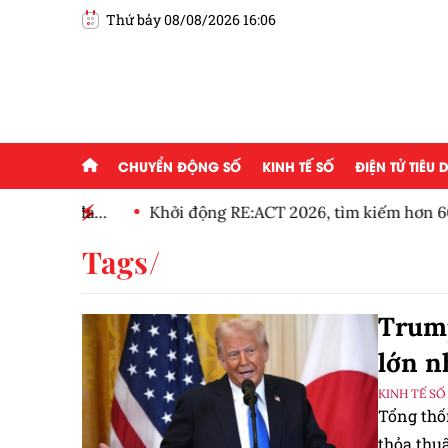
Thứ bảy 08/08/2026 16:06
CHUYỂN ĐỘNG SỐ
KINH TẾ SỐ
ĐIỆN TỬ TIÊU
ng ai đam
Khởi động RE:ACT 2026, tìm kiếm hơn 600 dự 
thanh niên
Tags
Trump
lớn n
KINH TẾ SỐ
Tổng thố
thỏa thu