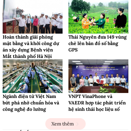
Hoàn thành giải phóng
Thái Nguyên đưa 149 vùng
mặt bằng và khởi công dự
chè lên bản đồ số bằng
án xây dựng Bệnh viện
GPS
Mắt thành phố Hà Nội
Ngành điện tử Việt Nam
VNPT VinaPhone và
bứt phá nhờ chuẩn hóa và
VAEDR hợp tác phát triển
công nghệ đo lường
hệ sinh thái học liệu số
Xem thêm