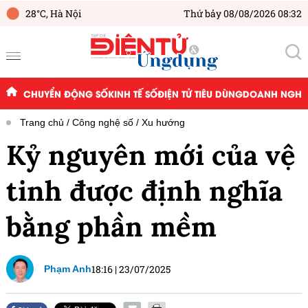
28°C,
Hà Nội
Thứ bảy 08/08/2026 08:32
CHUYỂN ĐỘNG SỐ
KINH TẾ SỐ
ĐIỆN TỬ TIÊU DÙNG
DOANH NGHIỆ
Trang chủ
Công nghệ số
Xu hướng
Kỷ nguyên mới của vệ
tinh được định nghĩa
bằng phần mềm
18:16
|
23/07/2025
Phạm Anh