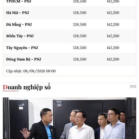
TPHCM - PNJ
138,500
142,200
Hà Nội - PNJ
138,500
142,200
Đà Nẵng - PNJ
138,500
142,200
Miền Tây - PNJ
138,500
142,200
Tây Nguyên - PNJ
138,500
142,200
Đông Nam Bộ - PNJ
138,500
142,200
Cập nhật: 08/08/2026 08:00
Doanh nghiệp số