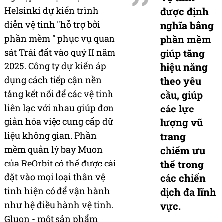
Helsinki dự kiến trình
được định
diễn vệ tinh "hỗ trợ bởi
nghĩa bằng
phần mềm " phục vụ quan
phần mềm
sát Trái đất vào quý II năm
giúp tăng
2025. Công ty dự kiến áp
hiệu năng
dụng cách tiếp cận nền
theo yêu
tảng kết nối để các vệ tinh
cầu, giúp
liên lạc với nhau giúp đơn
các lực
giản hóa việc cung cấp dữ
lượng vũ
liệu không gian. Phần
trang
mềm quản lý bay Muon
chiếm ưu
của ReOrbit có thể được cài
thế trong
đặt vào mọi loại thân vệ
các chiến
tinh hiện có để vận hành
dịch đa lĩnh
như hệ điều hành vệ tinh.
vực.
Gluon - một sản phẩm