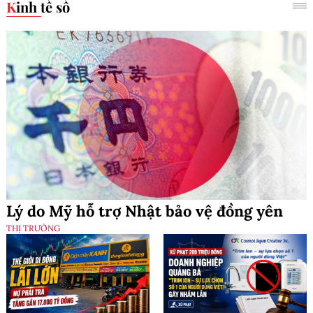
Kinh tế số
Lý do Mỹ hỗ trợ Nhật bảo vệ đồng yên
THỊ TRƯỜNG