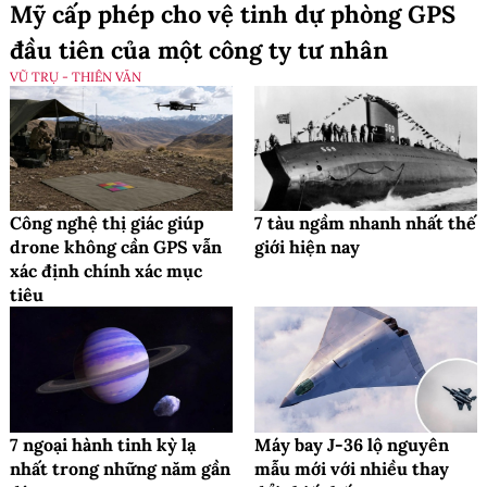
Mỹ cấp phép cho vệ tinh dự phòng GPS
đầu tiên của một công ty tư nhân
VŨ TRỤ - THIÊN VĂN
Công nghệ thị giác giúp
7 tàu ngầm nhanh nhất thế
drone không cần GPS vẫn
giới hiện nay
xác định chính xác mục
tiêu
7 ngoại hành tinh kỳ lạ
Máy bay J-36 lộ nguyên
nhất trong những năm gần
mẫu mới với nhiều thay