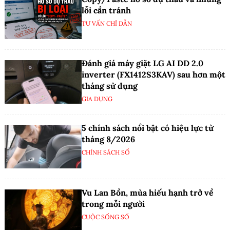
lỗi cần tránh
TƯ VẤN CHỈ DẪN
Đánh giá máy giặt LG AI DD 2.0
inverter (FX1412S3KAV) sau hơn một
tháng sử dụng
GIA DỤNG
5 chính sách nổi bật có hiệu lực từ
tháng 8/2026
CHÍNH SÁCH SỐ
Vu Lan Bồn, mùa hiếu hạnh trở về
trong mỗi người
CUỘC SỐNG SỐ