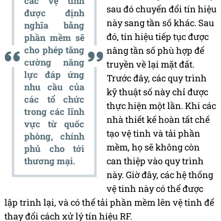
các vệ tinh
sau đó chuyển đổi tín hiệu
được định
này sang tần số khác. Sau
nghĩa bằng
đó, tín hiệu tiếp tục được
phần mềm sẽ
cho phép tăng
nâng tần số phù hợp để
cường năng
truyền về lại mặt đất.
lực đáp ứng
Trước đây, các quy trình
nhu cầu của
kỹ thuật số này chỉ được
các tổ chức
thực hiện một lần. Khi các
trong các lĩnh
nhà thiết kế hoàn tất chế
vực từ quốc
tạo vệ tinh và tải phần
phòng, chính
mềm, họ sẽ không còn
phủ cho tới
thương mại.
can thiệp vào quy trình
này. Giờ đây, các hệ thống
vệ tinh này có thể được
lập trình lại, và có thể tải phần mềm lên vệ tinh để
thay đổi cách xử lý tín hiệu RF.