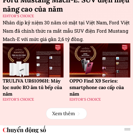
năng cao của năm
EDITOR'S CHOICE
Nhân dịp kỷ niệm 30 năm có mặt tại Việt Nam, Ford Việt
Nam đã chính thức ra mắt mẫu SUV điện Ford Mustang
Mach-E với mức giá gần 2,6 tỷ đồng.
TRULIVA UR61096H: Máy
OPPO Find X9 Series:
lọc nước RO âm tủ bếp của
smartphone cao cấp của
năm
năm
EDITOR'S CHOICE
EDITOR'S CHOICE
Xem thêm
Chuyển động số