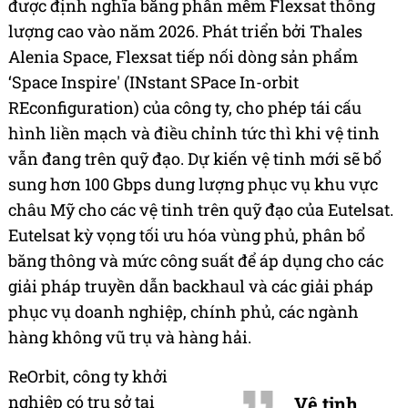
được định nghĩa bằng phần mềm Flexsat thông
lượng cao vào năm 2026. Phát triển bởi Thales
Alenia Space, Flexsat tiếp nối dòng sản phẩm
‘Space Inspire' (INstant SPace In-orbit
REconfiguration) của công ty, cho phép tái cấu
hình liền mạch và điều chỉnh tức thì khi vệ tinh
vẫn đang trên quỹ đạo. Dự kiến vệ tinh mới sẽ bổ
sung hơn 100 Gbps dung lượng phục vụ khu vực
châu Mỹ cho các vệ tinh trên quỹ đạo của Eutelsat.
Eutelsat kỳ vọng tối ưu hóa vùng phủ, phân bổ
băng thông và mức công suất để áp dụng cho các
giải pháp truyền dẫn backhaul và các giải pháp
phục vụ doanh nghiệp, chính phủ, các ngành
hàng không vũ trụ và hàng hải.
ReOrbit, công ty khởi
nghiệp có trụ sở tại
Vệ tinh