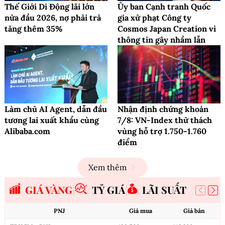
Thế Giới Di Động lãi lớn
Ủy ban Cạnh tranh Quốc
nửa đầu 2026, nợ phải trả
gia xử phạt Công ty
tăng thêm 35%
Cosmos Japan Creation vì
thông tin gây nhầm lẫn
Làm chủ AI Agent, dẫn đầu
Nhận định chứng khoán
tương lai xuất khẩu cùng
7/8: VN-Index thử thách
Alibaba.com
vùng hỗ trợ 1.750-1.760
điểm
Xem thêm
GIÁ VÀNG
TỶ GIÁ
LÃI SUẤT
PNJ
Giá mua
Giá bán