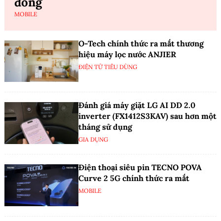
đồng
MOBILE
O-Tech chính thức ra mắt thương
hiệu máy lọc nước ANJIER
ĐIỆN TỬ TIÊU DÙNG
Đánh giá máy giặt LG AI DD 2.0
inverter (FX1412S3KAV) sau hơn một
tháng sử dụng
GIA DỤNG
Điện thoại siêu pin TECNO POVA
Curve 2 5G chính thức ra mắt
MOBILE