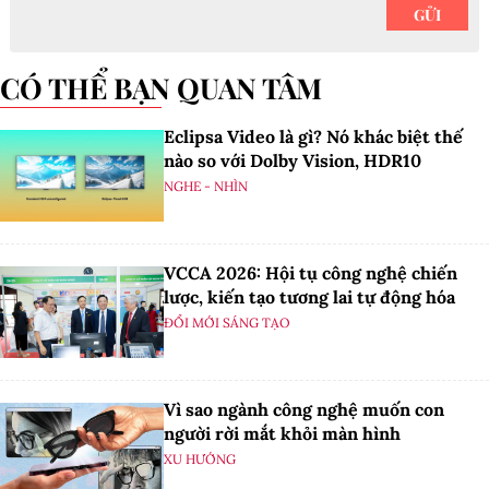
CÓ THỂ BẠN QUAN TÂM
Eclipsa Video là gì? Nó khác biệt thế
nào so với Dolby Vision, HDR10
NGHE - NHÌN
VCCA 2026: Hội tụ công nghệ chiến
lược, kiến tạo tương lai tự động hóa
ĐỔI MỚI SÁNG TẠO
Vì sao ngành công nghệ muốn con
người rời mắt khỏi màn hình
XU HƯỚNG