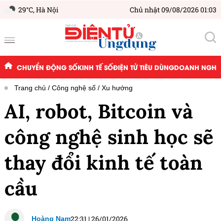
29°C,
Hà Nội
Chủ nhật 09/08/2026 01:03
CHUYỂN ĐỘNG SỐ
KINH TẾ SỐ
ĐIỆN TỬ TIÊU DÙNG
DOANH NGHIỆ
Trang chủ
Công nghệ số
Xu hướng
AI, robot, Bitcoin và
công nghệ sinh học sẽ
thay đổi kinh tế toàn
cầu
22:31
|
26/01/2026
Hoàng Nam