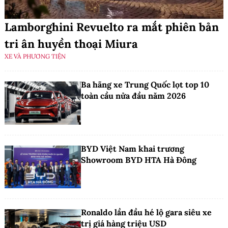
Lamborghini Revuelto ra mắt phiên bản
tri ân huyền thoại Miura
XE VÀ PHƯƠNG TIỆN
Ba hãng xe Trung Quốc lọt top 10
toàn cầu nửa đầu năm 2026
BYD Việt Nam khai trương
Showroom BYD HTA Hà Đông
Ronaldo lần đầu hé lộ gara siêu xe
trị giá hàng triệu USD