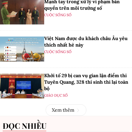
Mạnh tay trong xử lý vi phạm bản
quyền trên môi trường số
CUỘC SỐNG SỐ
Việt Nam được du khách châu Âu yêu
thích nhất hè này
CUỘC SỐNG SỐ
Khởi tố 29 bị can vụ gian lận điểm thi
Tuyên Quang, 328 thí sinh thi lại toàn
bộ
GIÁO DỤC SỐ
Xem thêm
ĐỌC NHIỀU