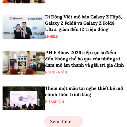
Di Động Việt mở bán Galaxy Z Flip8,
Galaxy Z Fold8 và Galaxy Z Fold8
Ultra, giảm đến 12 triệu đồng
MOBILE
P.H.E Show 2026 tiếp tục là điểm
đến không thể bỏ qua của những ai
đam mê âm thanh và giải trí gia đình
NGHE - NHÌN
Thêm một mẫu tai nghe thiết kế mở
chính thức trình làng
E-FASHION
Xem thêm