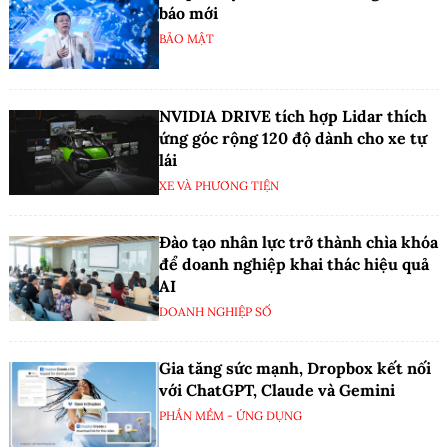
báo mới
BẢO MẬT
NVIDIA DRIVE tích hợp Lidar thích
ứng góc rộng 120 độ dành cho xe tự
lái
XE VÀ PHƯƠNG TIỆN
Đào tạo nhân lực trở thành chìa khóa
để doanh nghiệp khai thác hiệu quả
AI
DOANH NGHIỆP SỐ
Gia tăng sức mạnh, Dropbox kết nối
với ChatGPT, Claude và Gemini
PHẦN MỀM - ỨNG DỤNG