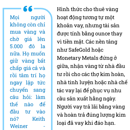
Hình thức cho thuê vàng
Mọi người
hoạt động tương tự một
không còn chỉ
khoản vay, nhưng tài sản
mua vàng và
được tính bằng ounce thay
chờ giá lên
vì tiền mặt. Các nền tảng
5.000 đô la
như SafeGold hoặc
nữa. Họ muốn
Monetary Metals đứng ở
giữ vàng bất
giữa, nhận vàng từ nhà đầu
chấp giá cả và
tư rồi cho các thợ kim hoàn,
rồi tâm trí họ
nhà tinh luyện hoặc nhà chế
ngay lập tức
chuyển sang
tác vay lại để phục vụ nhu
câu hỏi: làm
cầu sản xuất hằng ngày.
thế nào để
Người vay trả lãi bằng vàng
đầu tư vào
và hoàn trả đúng lượng kim
nó? Keith
loại đã vay khi đáo hạn.
Weiner -