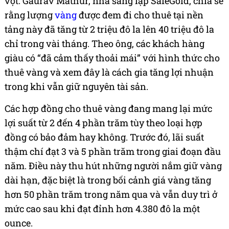
vọt. Gaurav Mathur, nhà sáng lập SafeGold, chia sẻ
rằng lượng
vàng
được đem đi cho thuê tại nền
tảng này đã tăng từ 2 triệu đô la lên 40 triệu đô la
chỉ trong vài tháng. Theo ông, các khách hàng
giàu có “đã cảm thấy thoải mái” với hình thức cho
thuê vàng và xem đây là cách gia tăng lợi nhuận
trong khi vẫn giữ nguyên tài sản.
Các hợp đồng cho thuê vàng đang mang lại mức
lợi suất từ 2 đến 4 phần trăm tùy theo loại hợp
đồng có bảo đảm hay không. Trước đó, lãi suất
thậm chí đạt 3 và 5 phần trăm trong giai đoạn đầu
năm. Điều này thu hút những người nắm giữ vàng
dài hạn, đặc biệt là trong bối cảnh giá vàng tăng
hơn 50 phần trăm trong năm qua và vẫn duy trì ở
mức cao sau khi đạt đỉnh hơn 4.380 đô la một
ounce.