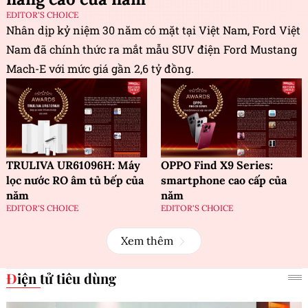
EDITOR'S CHOICE
Nhân dịp kỷ niệm 30 năm có mặt tại Việt Nam, Ford Việt
Nam đã chính thức ra mắt mẫu SUV điện Ford Mustang
Mach-E với mức giá gần 2,6 tỷ đồng.
TRULIVA UR61096H: Máy
OPPO Find X9 Series:
lọc nước RO âm tủ bếp của
smartphone cao cấp của
năm
năm
EDITOR'S CHOICE
EDITOR'S CHOICE
Xem thêm
Điện tử tiêu dùng