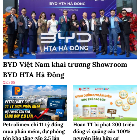
BYD Việt Nam khai trương Showroom
BYD HTA Hà Đông
XE 365
Petrolimex chi 11 tỷ đồng
Hoan TT bị phạt 200 triệu
mua phần mềm, dự phòng
đồng vì quảng cáo '100%
tồn kho tăng gấp 2,5 lần
nguyên liệu hữu cơ'