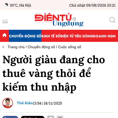
30°C,
Hà Nội
Chủ nhật 09/08/2026 20:21
CHUYỂN ĐỘNG SỐ
KINH TẾ SỐ
ĐIỆN TỬ TIÊU DÙNG
DOANH NGHIỆ
Trang chủ
Chuyển động số
Cuộc sống số
Người giàu đang cho
thuê vàng thỏi để
kiếm thu nhập
13:54
|
18/11/2025
Thế Kiên