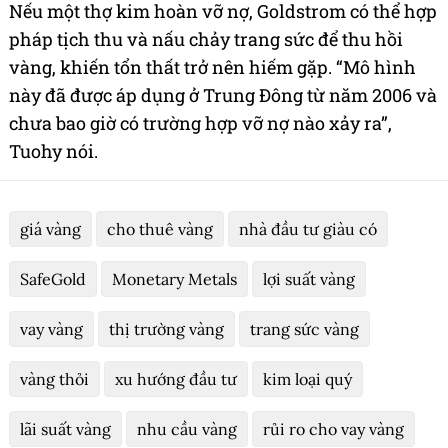
Nếu một thợ kim hoàn vỡ nợ, Goldstrom có ​​thể hợp
pháp tịch thu và nấu chảy trang sức để thu hồi
vàng, khiến tổn thất trở nên hiếm gặp. “Mô hình
này đã được áp dụng ở Trung Đông từ năm 2006 và
chưa bao giờ có trường hợp vỡ nợ nào xảy ra”,
Tuohy nói.
giá vàng
cho thuê vàng
nhà đầu tư giàu có
SafeGold
Monetary Metals
lợi suất vàng
vay vàng
thị trường vàng
trang sức vàng
vàng thỏi
xu hướng đầu tư
kim loại quý
lãi suất vàng
nhu cầu vàng
rủi ro cho vay vàng