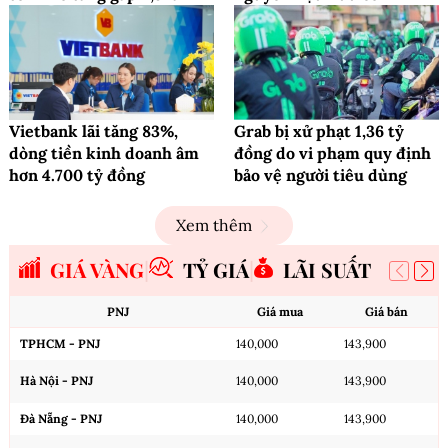
Vietbank lãi tăng 83%,
Grab bị xử phạt 1,36 tỷ
dòng tiền kinh doanh âm
đồng do vi phạm quy định
hơn 4.700 tỷ đồng
bảo vệ người tiêu dùng
Xem thêm
GIÁ VÀNG
TỶ GIÁ
LÃI SUẤT
PNJ
Giá mua
Giá bán
TPHCM - PNJ
140,000
143,900
Hà Nội - PNJ
140,000
143,900
Đà Nẵng - PNJ
140,000
143,900