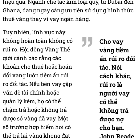
hiệu quả. Ngành chế tác kim loại quý, từ Dubai đến
Ghana, đang ngày càng ưu tiên sử dụng hình thức
thuê vàng thay vì vay ngân hàng.
Tuy nhiên, lĩnh vực này
không hoàn toàn không có
Cho vay
rủi ro. Hội đồng Vàng Thế
vàng tiềm
giới cảnh báo rằng các
ẩn rủi ro đối
khoản cho thuê hoặc hoán
tác. Nói
đổi vàng luôn tiềm ẩn rủi
cách khác,
ro đối tác. Nếu bên vay gặp
rủi ro là
vấn đề tài chính hoặc
người vay
quản lý kém, họ có thể
có thể
chậm trả hoặc không trả
không trả
được số vàng đã vay. Một
được nợ
số trường hợp hiếm hoi có
cho bạn.
thể trả lại vàng không đạt
John Reade