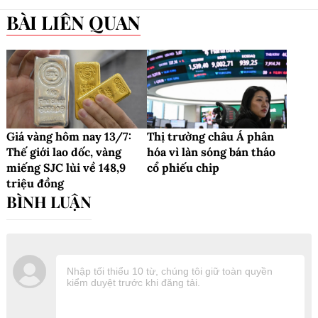
BÀI LIÊN QUAN
Giá vàng hôm nay 13/7:
Thị trường châu Á phân
Thế giới lao dốc, vàng
hóa vì làn sóng bán tháo
miếng SJC lùi về 148,9
cổ phiếu chip
triệu đồng