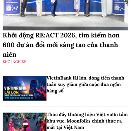
Khởi động RE:ACT 2026, tìm kiếm hơn
600 dự án đổi mới sáng tạo của thanh
niên
KHỞI NGHIỆP
VietinBank lãi lớn, dòng tiền thanh
toán suy giảm giữa cuộc đua ngân
hàng số
Thúc đẩy thương hiệu Việt vươn tầm
khu vực, Moonfolks chính thức ra
mắt tại Việt Nam