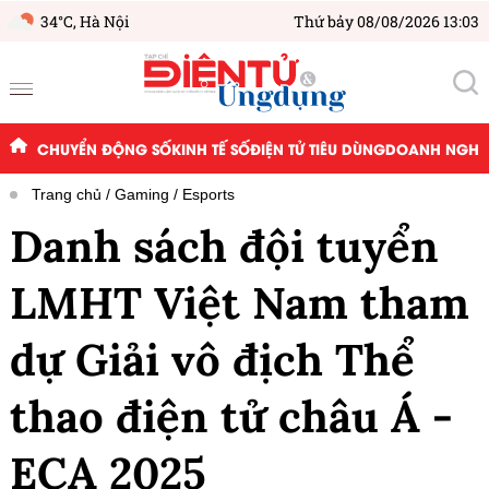
34°C,
Hà Nội
Thứ bảy 08/08/2026 13:03
CHUYỂN ĐỘNG SỐ
KINH TẾ SỐ
ĐIỆN TỬ TIÊU DÙNG
DOANH NGHIỆ
Trang chủ
Gaming
Esports
Danh sách đội tuyển
LMHT Việt Nam tham
dự Giải vô địch Thể
thao điện tử châu Á -
ECA 2025