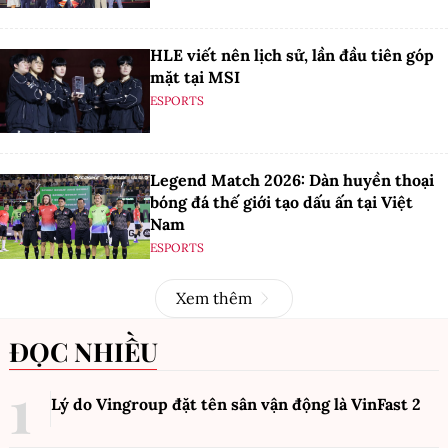
HLE viết nên lịch sử, lần đầu tiên góp
mặt tại MSI
ESPORTS
Legend Match 2026: Dàn huyền thoại
bóng đá thế giới tạo dấu ấn tại Việt
Nam
ESPORTS
Xem thêm
ĐỌC NHIỀU
Lý do Vingroup đặt tên sân vận động là VinFast
2