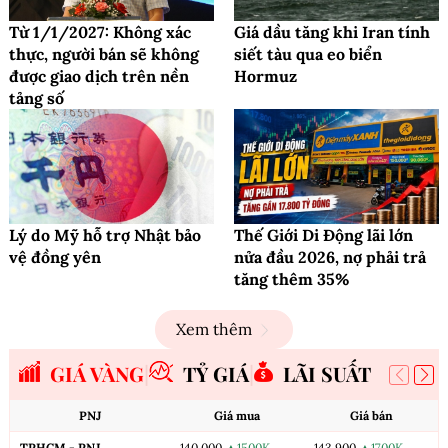
Từ 1/1/2027: Không xác
Giá dầu tăng khi Iran tính
thực, người bán sẽ không
siết tàu qua eo biển
được giao dịch trên nền
Hormuz
tảng số
Lý do Mỹ hỗ trợ Nhật bảo
Thế Giới Di Động lãi lớn
vệ đồng yên
nửa đầu 2026, nợ phải trả
tăng thêm 35%
Xem thêm
GIÁ VÀNG
TỶ GIÁ
LÃI SUẤT
PNJ
Giá mua
Giá bán
TPHCM - PNJ
140,000
▲1500K
143,900
▲1700K