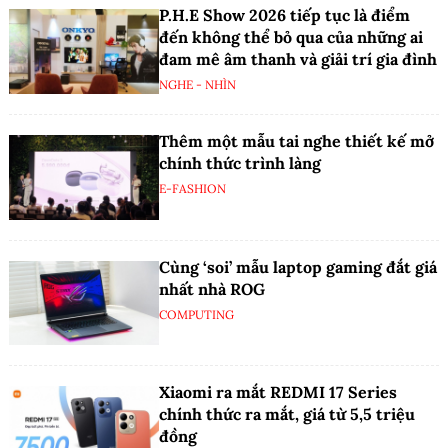
P.H.E Show 2026 tiếp tục là điểm
đến không thể bỏ qua của những ai
đam mê âm thanh và giải trí gia đình
NGHE - NHÌN
Thêm một mẫu tai nghe thiết kế mở
chính thức trình làng
E-FASHION
Cùng ‘soi’ mẫu laptop gaming đắt giá
nhất nhà ROG
COMPUTING
Xiaomi ra mắt REDMI 17 Series
chính thức ra mắt, giá từ 5,5 triệu
đồng