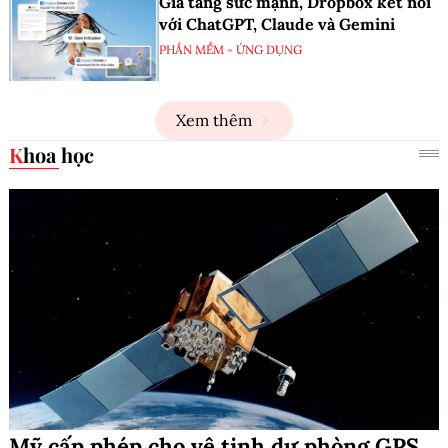
Gia tăng sức mạnh, Dropbox kết nối
với ChatGPT, Claude và Gemini
PHẦN MỀM - ỨNG DỤNG
Xem thêm
Khoa học
Mỹ cấp phép cho vệ tinh dự phòng GPS