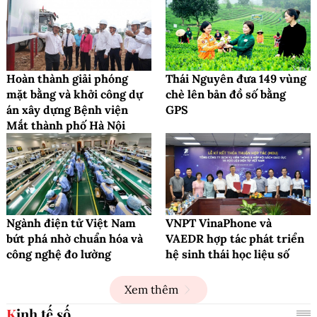
Hoàn thành giải phóng
Thái Nguyên đưa 149 vùng
mặt bằng và khởi công dự
chè lên bản đồ số bằng
án xây dựng Bệnh viện
GPS
Mắt thành phố Hà Nội
Ngành điện tử Việt Nam
VNPT VinaPhone và
bứt phá nhờ chuẩn hóa và
VAEDR hợp tác phát triển
công nghệ đo lường
hệ sinh thái học liệu số
Xem thêm
Kinh tế số