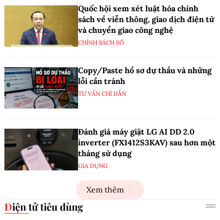
Quốc hội xem xét luật hóa chính
sách về viễn thông, giao dịch điện tử
và chuyển giao công nghệ
CHÍNH SÁCH SỐ
Copy/Paste hồ sơ dự thầu và những
lỗi cần tránh
TƯ VẤN CHỈ DẪN
Đánh giá máy giặt LG AI DD 2.0
inverter (FX1412S3KAV) sau hơn một
tháng sử dụng
GIA DỤNG
Xem thêm
Điện tử tiêu dùng