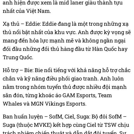
anh hiện được xem là mid laner giàu thành tựu
nhất của Việt Nam.
Xạ thủ – Eddie: Eddie đang là một trong những xạ
thủ nổi bật nhất của khu vực. Anh được kỳ vọng sẽ
mang đến hỏa lực mạnh mẽ và không ngần ngại
đối đầu những đối thủ hàng đầu từ Hàn Quốc hay
Trung Quốc.
Hỗ trợ – Bie: Bie nổi tiếng với khả năng hỗ trợ chắc
chắn và kỹ năng điều phối giao tranh. Anh luôn
nằm trong nhóm tuyển thủ được nhiều đội mạnh
săn đón, từng khoác áo GAM Esports, Team
Whales và MGN Vikings Esports.
Ban huấn luyện – SofM, Ciel, Suga: Bộ đôi SofM –
Suga (thuộc MVKE) kết hợp cùng Ciel từ TSW chịu
trách nhiệm chiến thuật và dẫn dắt đội tuyển. Sự