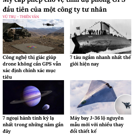
đầu tiên của một công ty tư nhân
VŨ TRỤ - THIÊN VĂN
Công nghệ thị giác giúp
7 tàu ngầm nhanh nhất thế
drone không cần GPS vẫn
giới hiện nay
xác định chính xác mục
tiêu
7 ngoại hành tinh kỳ lạ
Máy bay J-36 lộ nguyên
nhất trong những năm gần
mẫu mới với nhiều thay
đây
đổi thiết kế