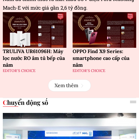
Mach-E với mức giá gần 2,6 tỷ đồng.
TRULIVA UR61096H: Máy
OPPO Find X9 Series:
lọc nước RO âm tủ bếp của
smartphone cao cấp của
năm
năm
EDITOR'S CHOICE
EDITOR'S CHOICE
Xem thêm
Chuyển động số