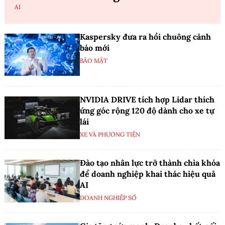
AI
Kaspersky đưa ra hồi chuông cảnh
báo mới
BẢO MẬT
NVIDIA DRIVE tích hợp Lidar thích
ứng góc rộng 120 độ dành cho xe tự
lái
XE VÀ PHƯƠNG TIỆN
Đào tạo nhân lực trở thành chìa khóa
để doanh nghiệp khai thác hiệu quả
AI
DOANH NGHIỆP SỐ