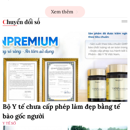
Xem thêm
Chuyển đổi số
Bộ Y tế chưa cấp phép làm đẹp bằng tế
bào gốc người
Y TẾ SỐ