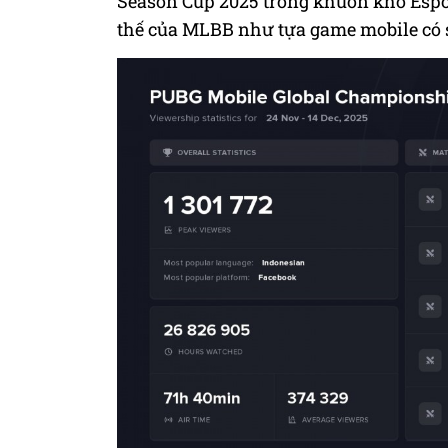
Season Cup 2025 trong khuôn khổ Esport
thế của MLBB như tựa game mobile có 