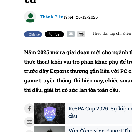
19:44
|
26/12/2025
Thành Biên
Theo dõi tạp chí Điện
Chia sẻ
Năm 2025 mở ra giai đoạn mới cho ngành th
thức thoát khỏi vai trò phân khúc phụ để t
trước đây Esports thường gắn liền với PC c
game truyền thống, thì hiện nay, chiếc sma
thi đấu, giải trí có sức lan tỏa toàn cầu.
KeSPA Cup 2025: Sự kiện 
cầu
Vận động viên Esport Thá