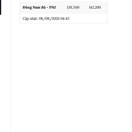
Đông Nam Bộ - PNJ
138,500
142,200
N.Tròn, 3A, 
Cập nhật: 08/08/2026 04:45
NL 99.99
Nhẫn Tròn T
Trang sức 9
Trang sức 9
Cập nhật: 0