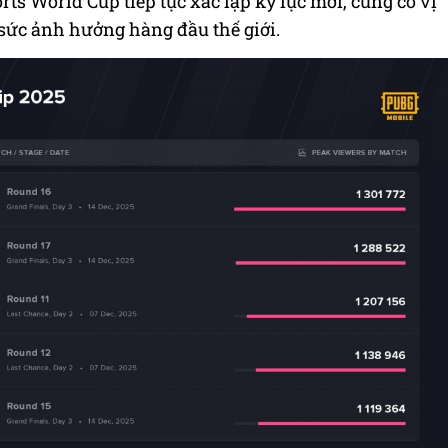
s World Cup tiếp tục xác lập kỷ lục mới, củng cố vị
sức ảnh hưởng hàng đầu thế giới.