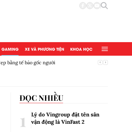
GAMING
XE VÀ PHƯƠNG TIỆN
KHOA HỌC
đẹp bằng tế bào gốc người
Copy/Pas
ĐỌC NHIỀU
Lý do Vingroup đặt tên sân
vận động là VinFast
2