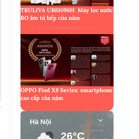
TRULIVA UR61096H: Máy lọc nước
RO âm tủ bếp của năm
OPPO Find X9 Series: smartphone
cao cấp của năm
Hà Nội
26°C