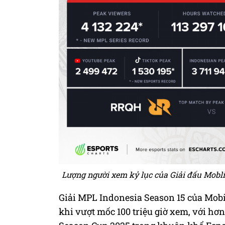
Lượng người xem kỷ lục của Giải đấu Mobl
Giải MPL Indonesia Season 15 của Mob
khi vượt mốc 100 triệu giờ xem, với hơn