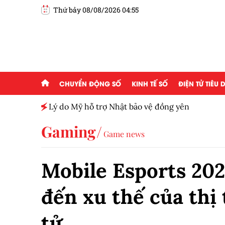
Thứ bảy 08/08/2026 04:55
CHUYỂN ĐỘNG SỐ
KINH TẾ SỐ
ĐIỆN TỬ TIÊU
h toàn
Lý do Mỹ hỗ trợ Nhật bảo vệ đồng yên
Gaming
Game news
Mobile Esports 202
đến xu thế của thị
tử