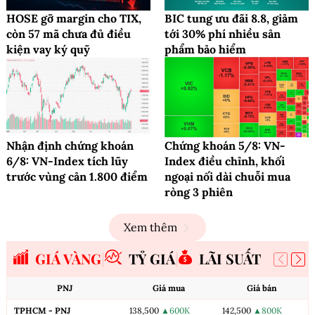
HOSE gỡ margin cho TIX,
BIC tung ưu đãi 8.8, giảm
còn 57 mã chưa đủ điều
tới 30% phí nhiều sản
kiện vay ký quỹ
phẩm bảo hiểm
Nhận định chứng khoán
Chứng khoán 5/8: VN-
6/8: VN-Index tích lũy
Index điều chỉnh, khối
trước vùng cản 1.800 điểm
ngoại nối dài chuỗi mua
ròng 3 phiên
Xem thêm
GIÁ VÀNG
TỶ GIÁ
LÃI SUẤT
PNJ
Giá mua
Giá bán
TPHCM - PNJ
138,500
▲600K
142,500
▲800K