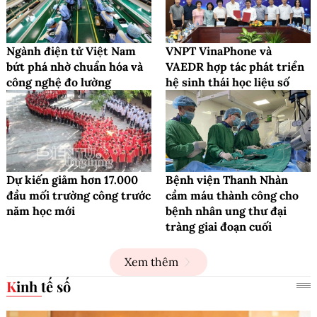
Ngành điện tử Việt Nam
VNPT VinaPhone và
bứt phá nhờ chuẩn hóa và
VAEDR hợp tác phát triển
công nghệ đo lường
hệ sinh thái học liệu số
Dự kiến giảm hơn 17.000
Bệnh viện Thanh Nhàn
đầu mối trường công trước
cầm máu thành công cho
năm học mới
bệnh nhân ung thư đại
tràng giai đoạn cuối
Xem thêm
Kinh tế số