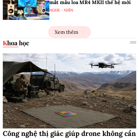
mắt mẫu loa MR4 MKII thế hệ mới
NGHE - NHÌN
Xem thêm
Khoa học
Công nghệ thị giác giúp drone không cần