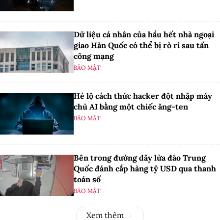
Dữ liệu cá nhân của hầu hết nhà ngoại
giao Hàn Quốc có thể bị rò rỉ sau tấn
công mạng
BẢO MẬT
Hé lộ cách thức hacker đột nhập máy
chủ AI bằng một chiếc ăng-ten
BẢO MẬT
Bên trong đường dây lừa đảo Trung
Quốc đánh cắp hàng tỷ USD qua thanh
toán số
BẢO MẬT
Xem thêm