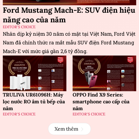
Ford Mustang Mach-E: SUV điện hiệu
năng cao của năm
EDITOR'S CHOICE
Nhân dịp kỷ niệm 30 năm có mặt tại Việt Nam, Ford Việt
Nam đã chính thức ra mắt mẫu SUV điện Ford Mustang
Mach-E với mức giá gần 2,6 tỷ đồng.
TRULIVA UR61096H: Máy
OPPO Find X9 Series:
lọc nước RO âm tủ bếp của
smartphone cao cấp của
năm
năm
EDITOR'S CHOICE
EDITOR'S CHOICE
Xem thêm