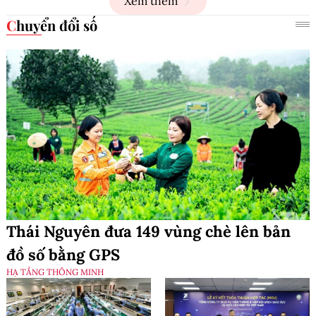
Xem thêm
Chuyển đổi số
Thái Nguyên đưa 149 vùng chè lên bản
đồ số bằng GPS
HẠ TẦNG THÔNG MINH