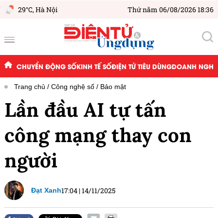
29°C,
Hà Nội
Thứ năm 06/08/2026 18:36
CHUYỂN ĐỘNG SỐ
KINH TẾ SỐ
ĐIỆN TỬ TIÊU DÙNG
DOANH NGHIỆ
Trang chủ
Công nghệ số
Bảo mật
Lần đầu AI tự tấn
công mạng thay con
người
17:04
|
14/11/2025
Đạt Xanh