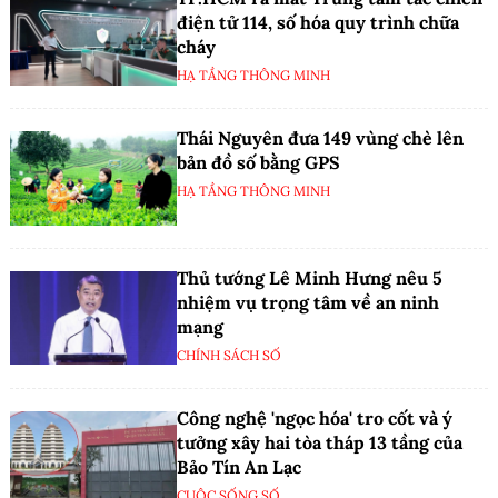
điện tử 114, số hóa quy trình chữa
cháy
HẠ TẦNG THÔNG MINH
Thái Nguyên đưa 149 vùng chè lên
bản đồ số bằng GPS
HẠ TẦNG THÔNG MINH
Thủ tướng Lê Minh Hưng nêu 5
nhiệm vụ trọng tâm về an ninh
mạng
CHÍNH SÁCH SỐ
Công nghệ 'ngọc hóa' tro cốt và ý
tưởng xây hai tòa tháp 13 tầng của
Bảo Tín An Lạc
CUỘC SỐNG SỐ