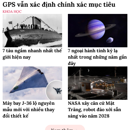
GPS vẫn xác định chính xác mục tiêu
KHOA HỌC
7 tàu ngầm nhanh nhất thế
7 ngoại hành tinh kỳ lạ
giới hiện nay
nhất trong những năm gần
đây
Máy bay J-36 lộ nguyên
NASA xây căn cứ Mặt
mẫu mới với nhiều thay
Trăng, robot đào xới sẵn
đổi thiết kế
sàng vào năm 2028