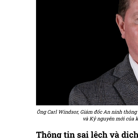
Ông Carl Windsor, Giám đốc An ninh thông ti
và Kỷ nguyên mới của k
Thông tin sai lệch và dịc