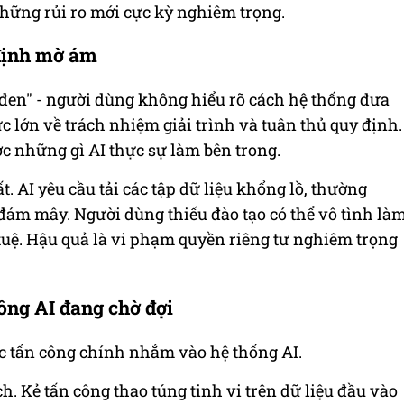
hững rủi ro mới cực kỳ nghiêm trọng.
 định mờ ám
đen" - người dùng không hiểu rõ cách hệ thống đưa
ức lớn về trách nhiệm giải trình và tuân thủ quy định.
c những gì AI thực sự làm bên trong.
t. AI yêu cầu tải các tập dữ liệu khổng lồ, thường
đám mây. Người dùng thiếu đào tạo có thể vô tình là
 tuệ. Hậu quả là vi phạm quyền riêng tư nghiêm trọng
ông AI đang chờ đợi
c tấn công chính nhắm vào hệ thống AI.
 Kẻ tấn công thao túng tinh vi trên dữ liệu đầu vào