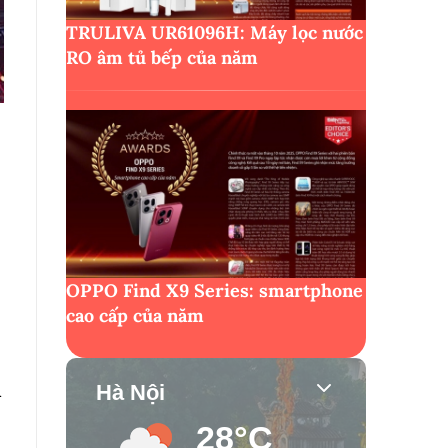
TRULIVA UR61096H: Máy lọc nước
RO âm tủ bếp của năm
,
OPPO Find X9 Series: smartphone
cao cấp của năm
i
Hà Nội
28°C