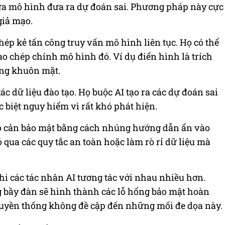
ừa mô hình đưa ra dự đoán sai. Phương pháp này cực
giả mạo.
ép kẻ tấn công truy vấn mô hình liên tục. Họ có thể
ao chép chính mô hình đó. Ví dụ điển hình là trích
ạng khuôn mặt.
ác dữ liệu đào tạo. Họ buộc AI tạo ra các dự đoán sai
biệt nguy hiểm vì rất khó phát hiện.
ào cản bảo mật bằng cách nhúng hướng dẫn ẩn vào
 qua các quy tắc an toàn hoặc làm rò rỉ dữ liệu mà
 các tác nhân AI tương tác với nhau nhiều hơn.
g bầy đàn sẽ hình thành các lỗ hổng bảo mật hoàn
ruyền thống không đề cập đến những mối đe dọa này.