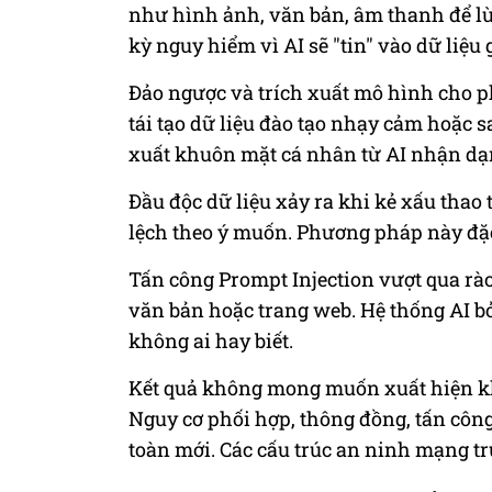
như hình ảnh, văn bản, âm thanh để l
kỳ nguy hiểm vì AI sẽ "tin" vào dữ liệu 
Đảo ngược và trích xuất mô hình cho ph
tái tạo dữ liệu đào tạo nhạy cảm hoặc s
xuất khuôn mặt cá nhân từ AI nhận d
Đầu độc dữ liệu xảy ra khi kẻ xấu thao t
lệch theo ý muốn. Phương pháp này đặc 
Tấn công Prompt Injection vượt qua r
văn bản hoặc trang web. Hệ thống AI bỏ
không ai hay biết.
Kết quả không mong muốn xuất hiện khi
Nguy cơ phối hợp, thông đồng, tấn côn
toàn mới. Các cấu trúc an ninh mạng t