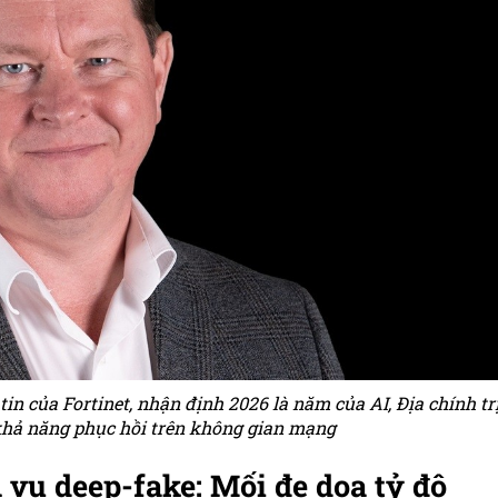
n của Fortinet, nhận định 2026 là năm của AI, Địa chính tr
hả năng phục hồi trên không gian mạng
h vụ deep-fake: Mối đe dọa tỷ đô