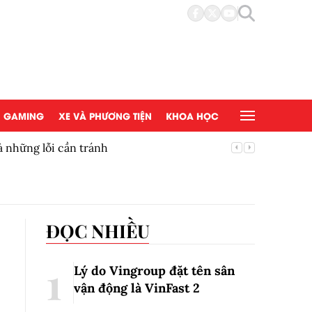
GAMING
XE VÀ PHƯƠNG TIỆN
KHOA HỌC
à những lỗi cần tránh
Thế Giới
ĐỌC NHIỀU
Lý do Vingroup đặt tên sân
vận động là VinFast
2