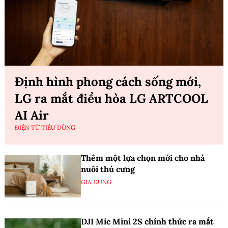
Định hình phong cách sống mới,
LG ra mắt điều hòa LG ARTCOOL
AI Air
ĐIỆN TỬ TIÊU DÙNG
Thêm một lựa chọn mới cho nhà
nuôi thú cưng
GIA DỤNG
DJI Mic Mini 2S chính thức ra mắt