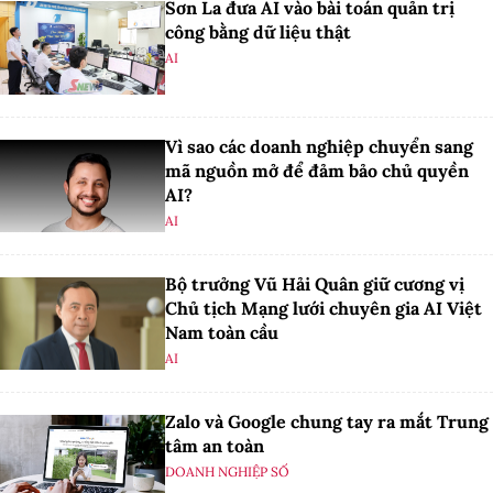
Sơn La đưa AI vào bài toán quản trị
công bằng dữ liệu thật
AI
Vì sao các doanh nghiệp chuyển sang
mã nguồn mở để đảm bảo chủ quyền
AI?
AI
Bộ trưởng Vũ Hải Quân giữ cương vị
Chủ tịch Mạng lưới chuyên gia AI Việt
Nam toàn cầu
AI
Zalo và Google chung tay ra mắt Trung
tâm an toàn
DOANH NGHIỆP SỐ