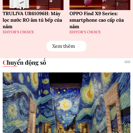
TRULIVA UR61096H: Máy
OPPO Find X9 Series:
lọc nước RO âm tủ bếp của
smartphone cao cấp của
năm
năm
EDITOR'S CHOICE
EDITOR'S CHOICE
Xem thêm
Chuyển động số