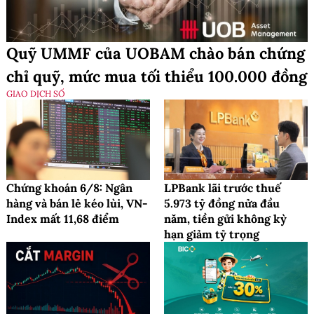
Quỹ UMMF của UOBAM chào bán chứng
chỉ quỹ, mức mua tối thiểu 100.000 đồng
GIAO DỊCH SỐ
Chứng khoán 6/8: Ngân
LPBank lãi trước thuế
hàng và bán lẻ kéo lùi, VN-
5.973 tỷ đồng nửa đầu
Index mất 11,68 điểm
năm, tiền gửi không kỳ
hạn giảm tỷ trọng