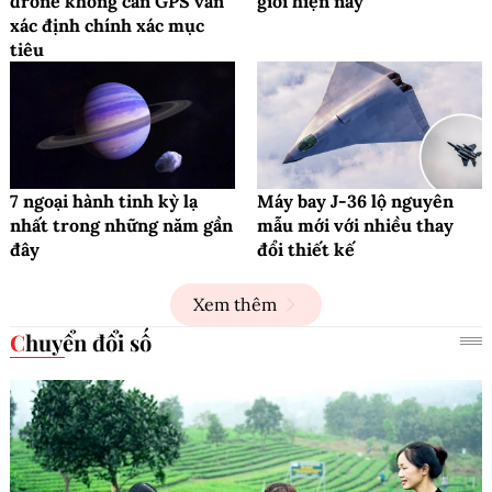
drone không cần GPS vẫn
giới hiện nay
xác định chính xác mục
tiêu
7 ngoại hành tinh kỳ lạ
Máy bay J-36 lộ nguyên
nhất trong những năm gần
mẫu mới với nhiều thay
đây
đổi thiết kế
Xem thêm
Chuyển đổi số