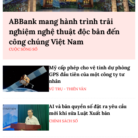
ABBank mang hành trình trải
nghiệm nghệ thuật độc bản đến
công chúng Việt Nam
CUỘC SỐNG SỐ
Mỹ cấp phép cho vệ tinh dự phòng
GPS đầu tiên của một công ty tư
nhân
VŨ TRỤ - THIÊN VĂN
AI và bản quyền số đặt ra yêu cầu
mới khi sửa Luật Xuất bản
CHÍNH SÁCH SỐ