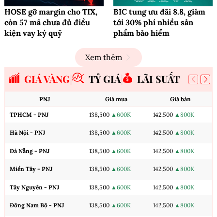
HOSE gỡ margin cho TIX,
BIC tung ưu đãi 8.8, giảm
còn 57 mã chưa đủ điều
tới 30% phí nhiều sản
kiện vay ký quỹ
phẩm bảo hiểm
Xem thêm
GIÁ VÀNG
TỶ GIÁ
LÃI SUẤT
PNJ
Giá mua
Giá bán
TPHCM - PNJ
138,500
▲600K
142,500
▲800K
Hà Nội - PNJ
138,500
▲600K
142,500
▲800K
Đà Nẵng - PNJ
138,500
▲600K
142,500
▲800K
Miền Tây - PNJ
138,500
▲600K
142,500
▲800K
Tây Nguyên - PNJ
138,500
▲600K
142,500
▲800K
Đông Nam Bộ - PNJ
138,500
▲600K
142,500
▲800K