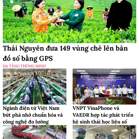
Thái Nguyên đưa 149 vùng chè lên bản
đồ số bằng GPS
HẠ TẦNG THÔNG MINH
Ngành điện tử Việt Nam
VNPT VinaPhone và
bứt phá nhờ chuẩn hóa và
VAEDR hợp tác phát triển
công nghệ đo lường
hệ sinh thái học liệu số