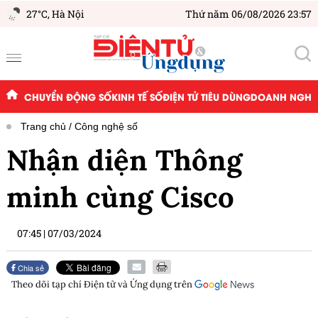
27°C,
Hà Nội
Thứ năm 06/08/2026 23:57
CHUYỂN ĐỘNG SỐ
KINH TẾ SỐ
ĐIỆN TỬ TIÊU DÙNG
DOANH NGHIỆ
Trang chủ
Công nghệ số
Nhận diện Thông
minh cùng Cisco
07:45
|
07/03/2024
Chia sẻ
Theo dõi tạp chí
Điện tử và Ứng dụng
trên