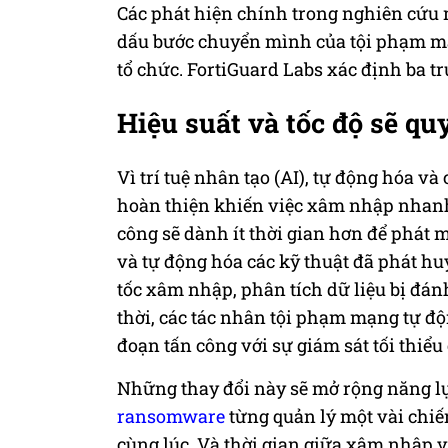
Các phát hiện chính trong nghiên cứu 
dấu bước chuyển mình của tội phạm mạ
tổ chức. FortiGuard Labs xác định ba t
Hiệu suất và tốc độ sẽ qu
Vì trí tuệ nhân tạo (AI), tự động hóa 
hoàn thiện khiến việc xâm nhập nhanh
công sẽ dành ít thời gian hơn để phát 
và tự động hóa các kỹ thuật đã phát huy
tốc xâm nhập, phân tích dữ liệu bị đán
thời, các tác nhân tội phạm mạng tự độ
đoạn tấn công với sự giám sát tối thiểu
Những thay đổi này sẽ mở rộng năng lự
ransomware
từng quản lý một vài chiế
cùng lúc. Và thời gian giữa xâm nhập v