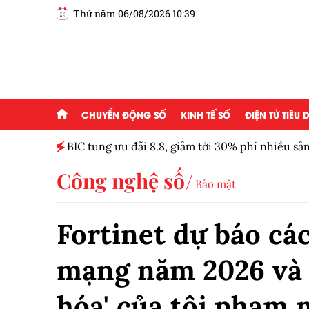
Thứ năm 06/08/2026 10:39
CHUYỂN ĐỘNG SỐ
KINH TẾ SỐ
ĐIỆN TỬ TIÊU
 bệnh
BIC tung ưu đãi 8.8, giảm tới 30% phí nhiều s
Công nghệ số
Bảo mật
Fortinet dự báo cá
mạng năm 2026 và 
hóa' của tội phạm