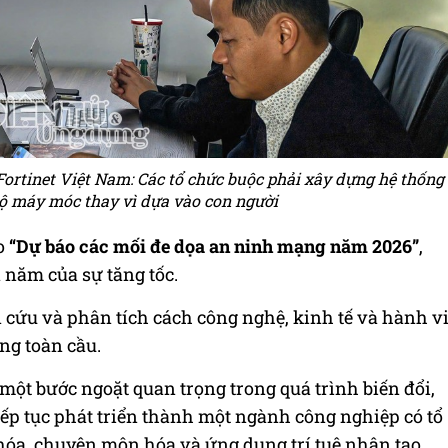
ortinet Việt Nam: Các tổ chức buộc phải xây dựng hệ thống
độ máy móc thay vì dựa vào con người
o
“
Dự báo
các m
ối đe dọa
an ninh
mạng năm 2026
”
,
à năm của sự tăng tốc.
cứu và phân tích cách công nghệ, kinh tế và hành v
ng toàn cầu.
 một bước ngoặt quan trọng trong quá trình biến đổi,
ếp tục phát triển thành một ngành công nghiệp có tổ
hóa, chuyên môn hóa và ứng dụng trí tuệ nhân tạo