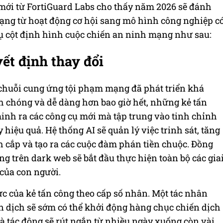
mới từ FortiGuard Labs cho thấy năm 2026 sẽ đánh
ng từ hoạt động cơ hội sang mô hình công nghiệp c
rụ cột định hình cuộc chiến an ninh mạng như sau:
yết định thay đổi
và chuỗi cung ứng tội phạm mạng đã phát triển khá
 chóng và dễ dàng hơn bao giờ hết, những kẻ tấn
minh ra các công cụ mới mà tập trung vào tinh chỉnh
 hiệu quả. Hệ thống AI sẽ quản lý việc trinh sát, tăng
h cắp và tạo ra các cuộc đàm phán tiền chuộc. Đồng
ng trên dark web sẽ bắt đầu thực hiện toàn bộ các gia
 của con người.
c của kẻ tấn công theo cấp số nhân. Một tác nhân
n dịch sẽ sớm có thể khởi động hàng chục chiến dịch
à tác động sẽ rút ngắn từ nhiều ngày xuống còn vài