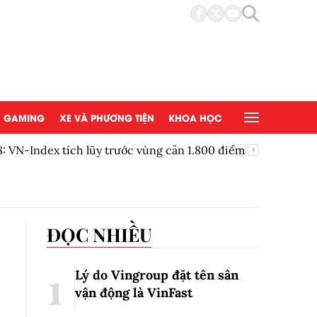
GAMING
XE VÀ PHƯƠNG TIỆN
KHOA HỌC
 VN-Index tích lũy trước vùng cản 1.800 điểm
Bệnh việ
tràng gi
ĐỌC NHIỀU
Lý do Vingroup đặt tên sân
vận động là VinFast