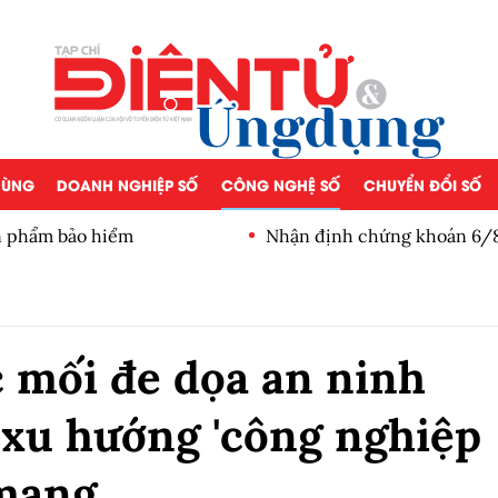
 DÙNG
DOANH NGHIỆP SỐ
CÔNG NGHỆ SỐ
CHUYỂN ĐỔI SỐ
ản phẩm bảo hiểm
Nhận định chứng khoán 6/8:
c mối đe dọa an ninh
xu hướng 'công nghiệp
 mạng