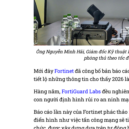
Ông Nguyễn Minh Hải, Giám đốc Kỹ thuật F
phòng thủ theo tốc 
Mới đây
Fortinet
đã công bố bản báo cá
tiết lộ những thông tin cho thấy 2026 l
Hàng năm,
FortiGuard Labs
đều nghiên 
con người định hình rủi ro an ninh mạ
Báo cáo lần này của Fortinet phác thảo
điển hình như việc tấn công mạng sẽ ti
chức, được xây dựng dựa trên tự động 