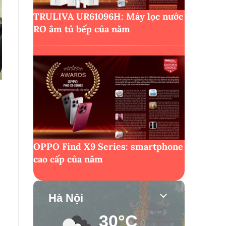
TRULIVA UR61096H: Máy lọc nước
RO âm tủ bếp của năm
OPPO Find X9 Series: smartphone
cao cấp của năm
i
Hà Nội
30°C