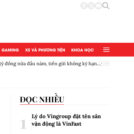
GAMING
XE VÀ PHƯƠNG TIỆN
KHOA HỌC
 tỷ đồng nửa đầu năm, tiền gửi không kỳ hạn
Gia tăng
ĐỌC NHIỀU
Lý do Vingroup đặt tên sân
vận động là VinFast