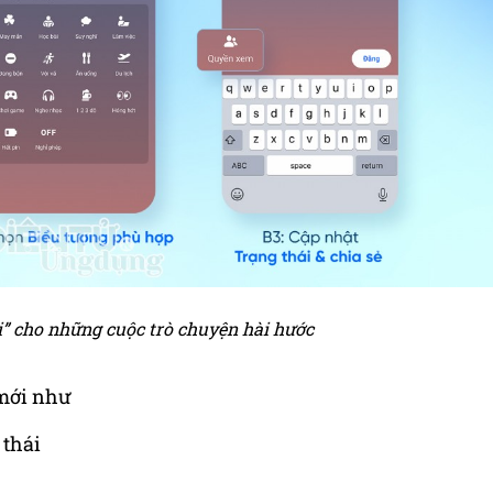
ri” cho những cuộc trò chuyện hài hước
 mới như
 thái