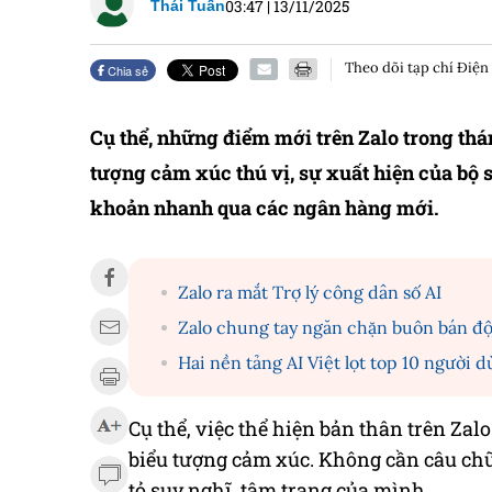
03:47
|
13/11/2025
Thái Tuấn
Theo dõi tạp chí Điện
Chia sẻ
Cụ thể, những điểm mới trên Zalo trong thán
tượng cảm xúc thú vị, sự xuất hiện của bộ s
khoản nhanh qua các ngân hàng mới.
Zalo ra mắt Trợ lý công dân số AI
Zalo chung tay ngăn chặn buôn bán độ
Hai nền tảng AI Việt lọt top 10 người
Cụ thể, việc thể hiện bản thân trên Zal
biểu tượng cảm xúc. Không cần câu chữ,
tỏ suy nghĩ, tâm trạng của mình.