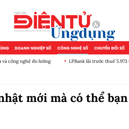
 DÙNG
DOANH NGHIỆP SỐ
CÔNG NGHỆ SỐ
CHUYỂN ĐỔI SỐ
a và công nghệ đo lường
LPBank lãi trước thuế 5.973
giảm tỷ trọng
nhật mới mà có thể bạn