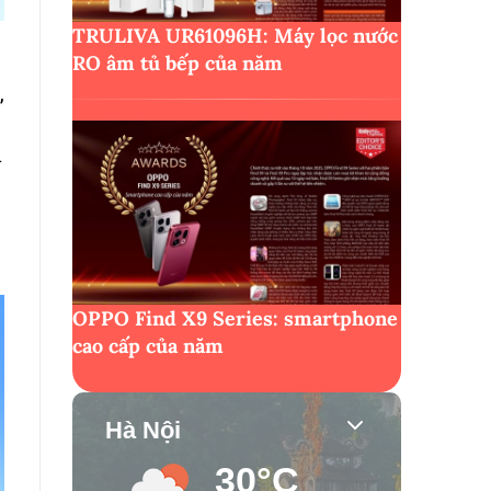
TRULIVA UR61096H: Máy lọc nước
RO âm tủ bếp của năm
,
n
OPPO Find X9 Series: smartphone
cao cấp của năm
Hà Nội
30°C