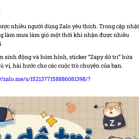
ẻ
được nhiều người dùng Zalo yêu thích. Trong cập nhật
ng làm mưa làm gió một thời khi nhận được nhiều
.
m sinh động và hóm hỉnh, sticker “Zapy dô tri” hứa
 vị, hài hước cho các cuộc trò chuyện của bạn.
://zalo.me/s/1521377158886081398/?