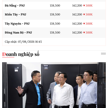
Đà Nẵng - PNJ
138,500
142,200
▼300K
Miền Tây - PNJ
138,500
142,200
▼300K
Tây Nguyên - PNJ
138,500
142,200
▼300K
Đông Nam Bộ - PNJ
138,500
142,200
▼300K
Cập nhật: 07/08/2026 16:45
Doanh nghiệp số