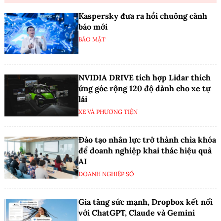
Kaspersky đưa ra hồi chuông cảnh
báo mới
BẢO MẬT
NVIDIA DRIVE tích hợp Lidar thích
ứng góc rộng 120 độ dành cho xe tự
lái
XE VÀ PHƯƠNG TIỆN
Đào tạo nhân lực trở thành chìa khóa
để doanh nghiệp khai thác hiệu quả
AI
DOANH NGHIỆP SỐ
Gia tăng sức mạnh, Dropbox kết nối
với ChatGPT, Claude và Gemini