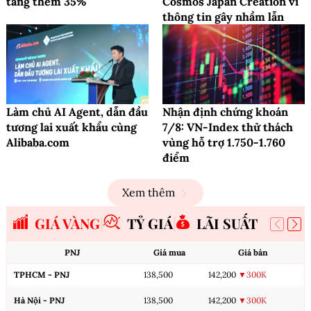
tăng thêm 35%
Cosmos Japan Creation vì
thông tin gây nhầm lẫn
Làm chủ AI Agent, dẫn đầu
Nhận định chứng khoán
tương lai xuất khẩu cùng
7/8: VN-Index thử thách
Alibaba.com
vùng hỗ trợ 1.750-1.760
điểm
Xem thêm
GIÁ VÀNG
TỶ GIÁ
LÃI SUẤT
PNJ
Giá mua
Giá bán
TPHCM - PNJ
138,500
142,200
▼300K
Hà Nội - PNJ
138,500
142,200
▼300K