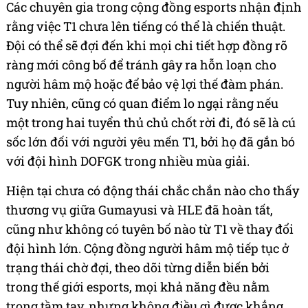
Các chuyên gia trong cộng đồng esports nhận định
rằng việc T1 chưa lên tiếng có thể là chiến thuật.
Đội có thể sẽ đợi đến khi mọi chi tiết hợp đồng rõ
ràng mới công bố để tránh gây ra hỗn loạn cho
người hâm mộ hoặc để bảo vệ lợi thế đàm phán.
Tuy nhiên, cũng có quan điểm lo ngại rằng nếu
một trong hai tuyển thủ chủ chốt rời đi, đó sẽ là cú
sốc lớn đối với người yêu mến T1, bởi họ đã gắn bó
với đội hình DOFGK trong nhiều mùa giải.
Hiện tại chưa có động thái chắc chắn nào cho thấy
thương vụ giữa Gumayusi và HLE đã hoàn tất,
cũng như không có tuyên bố nào từ T1 về thay đổi
đội hình lớn. Cộng đồng người hâm mộ tiếp tục ở
trạng thái chờ đợi, theo dõi từng diễn biến bởi
trong thế giới esports, mọi khả năng đều nằm
trong tầm tay, nhưng không điều gì được khẳng