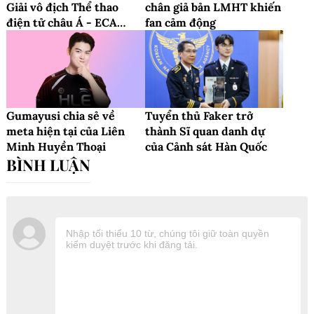
Giải vô địch Thể thao
chân giả bản LMHT khiến
điện tử châu Á - ECA
fan cảm động
2025
Gumayusi chia sẻ về
Tuyển thủ Faker trở
meta hiện tại của Liên
thành Sĩ quan danh dự
Minh Huyền Thoại
của Cảnh sát Hàn Quốc