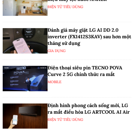
ĐIỆN TỬ TIÊU DÙNG
Đánh giá máy giặt LG AI DD 2.0
inverter (FX1412S3KAV) sau hơn một
tháng sử dụng
GIA DỤNG
Điện thoại siêu pin TECNO POVA
Curve 2 5G chính thức ra mắt
MOBILE
Định hình phong cách sống mới, LG
ra mắt điều hòa LG ARTCOOL AI Air
ĐIỆN TỬ TIÊU DÙNG