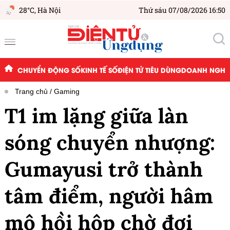
28°C,
Hà Nội
Thứ sáu 07/08/2026 16:50
CHUYỂN ĐỘNG SỐ
KINH TẾ SỐ
ĐIỆN TỬ TIÊU DÙNG
DOANH NGHIỆ
Trang chủ
Gaming
T1 im lặng giữa làn
sóng chuyển nhượng:
Gumayusi trở thành
tâm điểm, người hâm
mộ hồi hộp chờ đợi