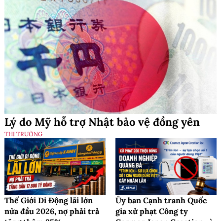
Lý do Mỹ hỗ trợ Nhật bảo vệ đồng yên
THỊ TRƯỜNG
Thế Giới Di Động lãi lớn
Ủy ban Cạnh tranh Quốc
nửa đầu 2026, nợ phải trả
gia xử phạt Công ty