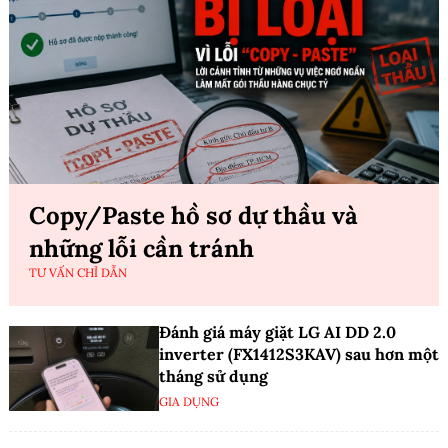
Copy/Paste hồ sơ dự thầu và
những lỗi cần tránh
TƯ VẤN CHỈ DẪN
Đánh giá máy giặt LG AI DD 2.0
inverter (FX1412S3KAV) sau hơn một
tháng sử dụng
GIA DỤNG