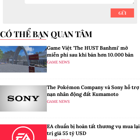
CÓ THỂ BẠN QUAN TÂM
Game Việt 'The HUST Banhmi' mở
miễn phí sau khi bán hơn 10.000 bản
GAME NEWS
The Pokémon Company và Sony hỗ trợ
nạn nhân động đất Kumamoto
GAME NEWS
EA chuẩn bị hoàn tất thương vụ mua lại
trị giá 55 tỷ USD